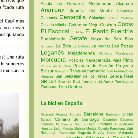
nerosas que 
Alcalá de Henares
Alcobendas
Alcorcón
 “cada ruta 
Aranjuez
Boadilla del Monte
Bustarviejo
Cercedilla
Canencia
Chinchón
Collado Mediano
el Capi más 
Cotos
Colmenar Viejo
Coslada
Collado Villalba
 nos envió 
El Escorial
El Pardo
Fuenfría
El Molar
os quitando 
Getafe
Fuenlabrada
Hoya de San Blas
La Bola
Las Rozas
La Pedriza
La Cabrera
Humanes
Leganés
Majadahonda
Moralzarzal
Miraflores
as! Una ruta 
Morcuera
Navacerrada
Pinto
Móstoles
Parla
de senderos 
Pozuelo de Alarcón
Proyecto
Pontón de la Oliva
ibir con la 
Bicisur
Rivas-Vaciamadrid
San Fernando de
Rascafría
Senda Real
San Sebastián de los Reyes
Henares
GR-124
Torrejón de Ardoz
Soto del Real
Torrelaguna
Tres Cantos
Transcam
La bici en España
Barcelona
Bilbao
Albacete
Alicante
Benidorm
Badajoz
Camino de Santiago
Burgos
Castellón
Cáceres
Granada
Córdoba
Gijón
Guadalajara
El Espinar
Gandía
San
Huesca
León
Murcia
Málaga
Mérida
Oviedo
Pamplona
Sebastián
Segovia
Sevilla
Valencia
Santander
Toledo