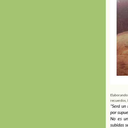
Elaborando 
recuerdos, 
"Será un 
por supue
No es un
subidas s