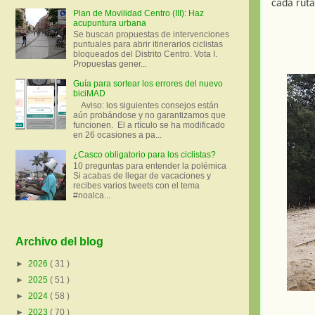
cada ruta
Plan de Movilidad Centro (III): Haz
acupuntura urbana
Se buscan propuestas de intervenciones
puntuales para abrir itinerarios ciclistas
bloqueados del Distrito Centro. Vota I.
Propuestas gener...
Guía para sortear los errores del nuevo
biciMAD
Aviso: los siguientes consejos están
aún probándose y no garantizamos que
funcionen. El a rtículo se ha modificado
en 26 ocasiones a pa...
¿Casco obligatorio para los ciclistas?
10 preguntas para entender la polémica
Si acabas de llegar de vacaciones y
recibes varios tweets con el tema
#noalca...
Archivo del blog
►
2026
( 31 )
►
2025
( 51 )
►
2024
( 58 )
►
2023
( 70 )