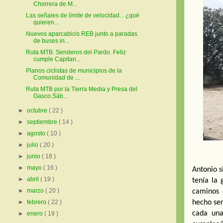
Chorrera de M...
Las señales de límite de velocidad... ¿qué
quieren...
Nuevos aparcabicis REB junto a paradas
de buses in...
Ruta MTB. Senderos del Pardo. Feliz
cumple Capitan...
Planos ciclistas de municipios de la
Comunidad de ...
Ruta MTB por la Tierra Media y Presa del
Gasco.Sáb...
►
octubre
( 22 )
►
septiembre
( 14 )
►
agosto
( 10 )
►
julio
( 20 )
►
junio
( 18 )
►
mayo
( 16 )
Antonio s
►
abril
( 19 )
tenía la 
►
marzo
( 20 )
caminos 
hecho sen
►
febrero
( 22 )
cada una
►
enero
( 19 )