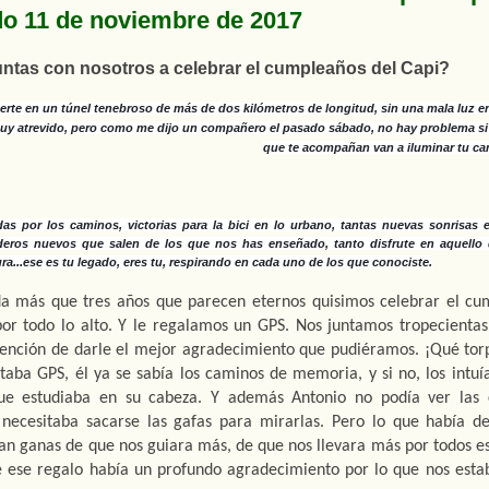
o 11 de noviembre de 2017
ntas con nosotros a celebrar el cumpleaños del Capi?
erte en un túnel tenebroso de más de dos kilómetros de longitud, sin una mala luz en
uy atrevido, pero como me dijo un compañero el pasado sábado, no hay problema si 
que te acompañan van a iluminar tu ca
as por los caminos, victorias para la bici en lo urbano, tantas nuevas sonrisas e
deros nuevos que salen de los que nos has enseñado, tanto disfrute en aquello 
ura...ese es tu legado, eres tu, respirando en cada uno de los que conociste.
a más que tres años que parecen eternos quisimos celebrar el cu
or todo lo alto. Y le regalamos un GPS. Nos juntamos tropecientas
tención de darle el mejor agradecimiento que pudiéramos. ¡Qué torp
taba GPS, él ya se sabía los caminos de memoria, y si no, los intuía,
e estudiaba en su cabeza. Y además Antonio no podía ver las ci
 necesitaba sacarse las gafas para mirarlas. Pero lo que había de
an ganas de que nos guiara más, de que nos llevara más por todos es
e ese regalo había un profundo agradecimiento por lo que nos esta