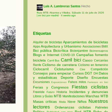
Luis A. Lumbreras Santos
Hecho
Ruta MTB: Abantos y Villalba. Sábado 11 de julio de 2026
| en bici por madrid
·
4 weeks ago
Etiquetas
Aparcamientos de bicicletas
Alquiler de bicicletas
Arquitectura y Urbanismo
Apps
Asociaciones
BMX
Bici pública
Bicicrítica
Bicienjambre
Bicimensajeros
Blogs e Internet
Campañas fomento
COVID-19
Carril bici
bicicleta
Casco
Cercanías
Carril Bus
Ciclismo de carretera
Renfe
Ciclismo en femenino
Ciclocarril
Cicloturismo
Competición
Cine
Consejos para empezar
Cursos
DGT
Datos
DH
y estadísticas
Deporte
Diseño
Encuestas
Excursiones
Falsos mitos
Exposiciones
Famosos en bici
Fiestas ciclistas
Ferias y Congresos
Incidentes y denuncias
Freeride
Historia
Futuro
MTB
Marchas MTB
Libros y Guías
Manifestaciones
Nuestros
Masas críticas
Niños
Nieve
Moda
lectores
Ordenanzas ciclistas
Patinetes
Política
Red MTB
Robo de
Publicidad con bicis