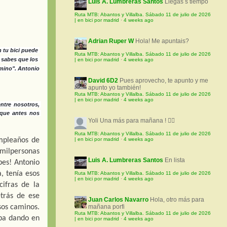
Luis A. Lumbreras Santos
Llegas s tiempo
Ruta MTB: Abantos y Villalba. Sábado 11 de julio de 2026
| en bici por madrid
·
4 weeks ago
Adrian Ruper W
Hola! Me apuntais?
 tu bici puede 
Ruta MTB: Abantos y Villalba. Sábado 11 de julio de 2026
sabes que los 
| en bici por madrid
·
4 weeks ago
mino". Antonio
David 6D2
Pues aprovecho, te apunto y me
apunto yo también!
Ruta MTB: Abantos y Villalba. Sábado 11 de julio de 2026
| en bici por madrid
·
4 weeks ago
ntre nosotros, 
que antes nos 
Yoli
Una más para mañana ! 🚵‍♀️
Ruta MTB: Abantos y Villalba. Sábado 11 de julio de 2026
mpleaños de 
| en bici por madrid
·
4 weeks ago
milpersonas 
Luis A. Lumbreras Santos
En lista
es! Antonio 
 tenía esos 
Ruta MTB: Abantos y Villalba. Sábado 11 de julio de 2026
| en bici por madrid
·
4 weeks ago
fras de la 
trás de ese 
Juan Carlos Navarro
Hola, otro más para
os caminos. 
mañana porfi
Ruta MTB: Abantos y Villalba. Sábado 11 de julio de 2026
ba dando en 
| en bici por madrid
·
4 weeks ago