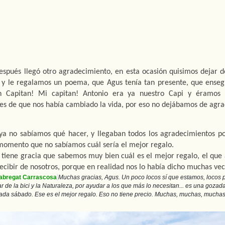
spués llegó otro agradecimiento, en esta ocasión quisimos dejar de
 y le regalamos un poema, que Agus tenía tan presente, que ensegu
h Capitan! Mi capitan! Antonio era ya nuestro Capi y éramos 
es de que nos había cambiado la vida, por eso no dejábamos de agra
ya no sabíamos qué hacer, y llegaban todos los agradecimientos po
momento que no sabíamos cuál sería el mejor regalo. 
 tiene gracia que sabemos muy bien cuál es el mejor regalo, el que a
ecibir de nosotros, porque en realidad nos lo había dicho muchas vec
Fabregat Carrascosa
Muchas gracias, Agus. Un poco locos sí que estamos, locos por
ar de la bici y la Naturaleza, por ayudar a los que más lo necesitan... es una gozada
ada sábado. Ese es el mejor regalo. Eso no tiene precio. Muchas, muchas, muchas