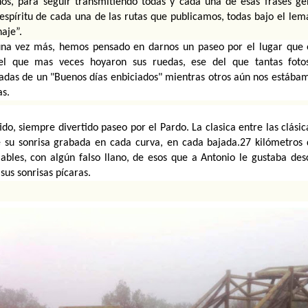
os, para seguir transmitiendo todas y cada una de esas frases ge
espíritu de cada una de las rutas que publicamos, todas bajo el lema
aje”.
una vez más, hemos pensado en darnos un paseo por el lugar que 
el que mas veces hoyaron sus ruedas, ese del que tantas fotos
das de un "Buenos días enbiciados" mientras otros aún nos estábam
as.
ido, siempre divertido paseo por el Pardo. La clasica entre las clásic
e su sonrisa grabada en cada curva, en cada bajada.27 kilómetros 
ables, con algún falso llano, de esos que a Antonio le gustaba descr
sus sonrisas pícaras.