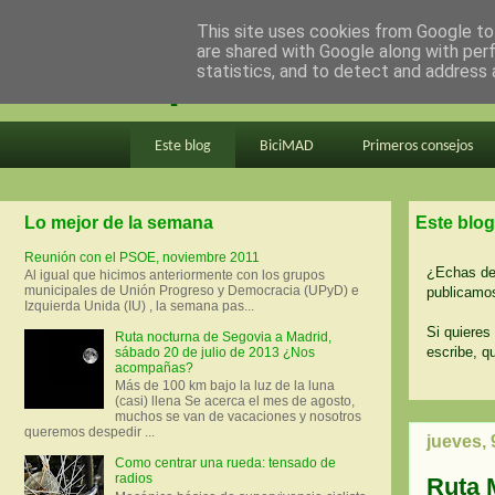
This site uses cookies from Google to 
are shared with Google along with per
en bici por madrid
statistics, and to detect and address 
Este blog
BiciMAD
Primeros consejos
Lo mejor de la semana
Este blog
Reunión con el PSOE, noviembre 2011
¿Echas de 
Al igual que hicimos anteriormente con los grupos
municipales de Unión Progreso y Democracia (UPyD) e
publicamos
Izquierda Unida (IU) , la semana pas...
Si quieres 
Ruta nocturna de Segovia a Madrid,
escribe, q
sábado 20 de julio de 2013 ¿Nos
acompañas?
Más de 100 km bajo la luz de la luna
(casi) llena Se acerca el mes de agosto,
muchos se van de vacaciones y nosotros
queremos despedir ...
jueves,
Como centrar una rueda: tensado de
radios
Ruta 