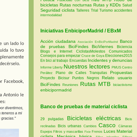
bicicletas
Rutas nocturnas
Rutas y KDDs
Salud
Seguridad ciclista
Talleres
Trial
Turismo
accidentes
intermodalidad
Iniciativas EnbiciporMadrid / EBxM
Acción ciudadana
Banco
Asociación EnBiciPorMadrid
 un lado lo 
de pruebas
BiciFindes
BiciViernes
Biciencia
ida lo tuvo 
Blogs e Internet
CiclistasMolestos
Comunicados
Consejos para empezar
Elecciones2015
Cruce de Goya
plenamente 
Incidentes y denuncias
En bici al trabajo
Encuestas
decérselo.
Nuestros lectores
Informe Liberty
PMUS Centro
Propuestas
Plano de Calles Tranquilas
Peráltez
Relato usuario
Proyecto Bicisur
Puntos Negros
r Facebook, 
Rutas MTB
BiciFindes
Reuniones
biciactivismo
enbicipormadrid
 Antonio le 
es:
Banco de pruebas de material ciclista
 divertirnos, 
 teneros a mi 
Bicicletas eléctricas
 gracias."
29 pulgadas
Bicis
Casco
Bicis urbanas
reclinadas
Cambios
Cámaras
Luces
Material
Espejos
Filtros y mascarillas
Frenos
Fixie
ciclista
Mecánica básica
Sillas infantiles
Sillines