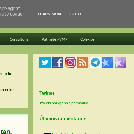
user-agent
erate usage
LEARN MORE
GOT IT
Consultoría
Patinetes/VMP
Colegios
y te lo
a a quien
Twitter
Tweets por @enbicipormadrid
Últimos comentarios
tan.