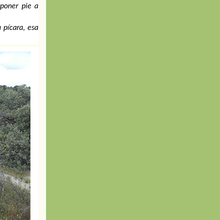
poner pie a 
pícara, esa 