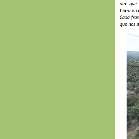
diré que 
tierra en
Cada fras
que nos a