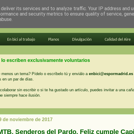
deliver its services and to analyze traffic. Your IP address and 
formance and security metrics to ensure quality of service, gen
abuse.
En bici al trabajo
Planos
Divulgación
Calidad del Aire
 lo escriben exclusivamente voluntarios
menos un tema? Pídelo o escríbelo tú y enviálo a
enbici@espormadrid.es
 en un par de días.
colaborar sin escribir o si te ha gustado un artículo, puedes invitar a una cañ
ue siempre hace ilusión.
 9 de noviembre de 2017
MTB. Senderos del Pardo. Feliz cumple Capi