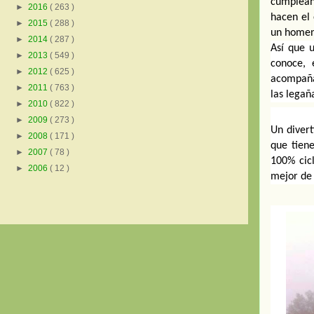
cumpleañ
►
2016
( 263 )
hacen el 
►
2015
( 288 )
un homen
►
2014
( 287 )
Así que 
►
2013
( 549 )
conoce, 
►
2012
( 625 )
acompaña
►
2011
( 763 )
las legañ
►
2010
( 822 )
►
2009
( 273 )
Un divert
►
2008
( 171 )
que tien
►
2007
( 78 )
100% cicl
►
2006
( 12 )
mejor de 