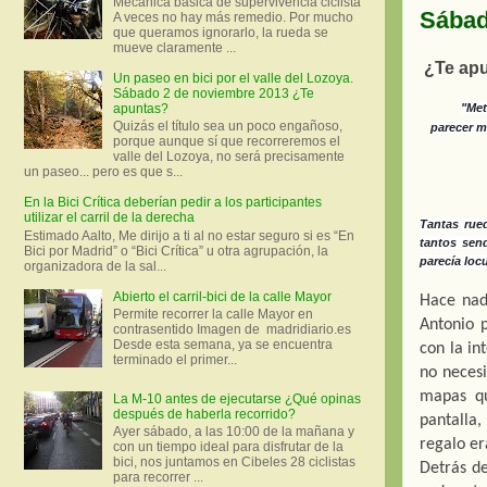
Mecánica básica de supervivencia ciclista
Sábad
A veces no hay más remedio. Por mucho
que queramos ignorarlo, la rueda se
mueve claramente ...
¿Te apu
Un paseo en bici por el valle del Lozoya.
Sábado 2 de noviembre 2013 ¿Te
apuntas?
"Met
Quizás el título sea un poco engañoso,
parecer m
porque aunque sí que recorreremos el
valle del Lozoya, no será precisamente
un paseo... pero es que s...
En la Bici Crítica deberían pedir a los participantes
utilizar el carril de la derecha
Tantas rued
Estimado Aalto, Me dirijo a ti al no estar seguro si es “En
tantos sen
Bici por Madrid” o “Bici Crítica” u otra agrupación, la
parecía loc
organizadora de la sal...
Abierto el carril-bici de la calle Mayor
Hace nad
Permite recorrer la calle Mayor en
Antonio p
contrasentido Imagen de madridiario.es
Desde esta semana, ya se encuentra
con la in
terminado el primer...
no necesi
mapas qu
La M-10 antes de ejecutarse ¿Qué opinas
después de haberla recorrido?
pantalla,
Ayer sábado, a las 10:00 de la mañana y
regalo er
con un tiempo ideal para disfrutar de la
bici, nos juntamos en Cibeles 28 ciclistas
Detrás d
para recorrer ...