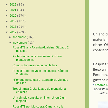
►
2022
( 85 )
►
2021
( 94 )
►
2020
( 174 )
►
2019
( 137 )
►
2018
( 214 )
▼
2017
( 209 )
Un año de
►
diciembre
( 16 )
material,
▼
noviembre
( 13 )
claro: O
Ruta MTB a la Alcarria Alcalaina. Sábado 2
conscient
de Dic...
Protección ante la contaminación con
plantas de in...
Después 
Cómo subir un escalón con la bici
llegó un 
Ruta MTB por el Valle del Lozoya. Sábado
25 de no...
Pero hoy,
¿Por qué no se usa el aparcabicis vigilado
gustaba r
de Plaz...
"
Antonio 
Trébol lanza Cleta, la app de mensajería
por disfrut
en bici q...
lado c
Una simple consulta en internet logró un
mejor iti...
Ruta MTB por Morcuera, Canencia y la