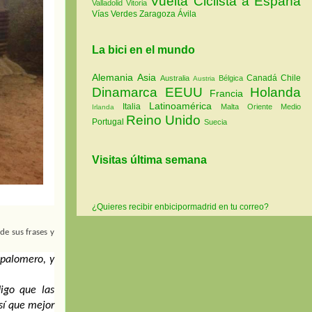
Vuelta Ciclista a España
Valladolid
Vitoria
Vías Verdes
Zaragoza
Ávila
La bici en el mundo
Alemania
Asia
Canadá
Chile
Australia
Bélgica
Austria
Dinamarca
EEUU
Holanda
Francia
Latinoamérica
Italia
Malta
Oriente Medio
Irlanda
Reino Unido
Portugal
Suecia
Visitas última semana
¿Quieres recibir enbicipormadrid en tu correo?
e sus frases y 
palomero, y 
go que las 
sí que mejor 