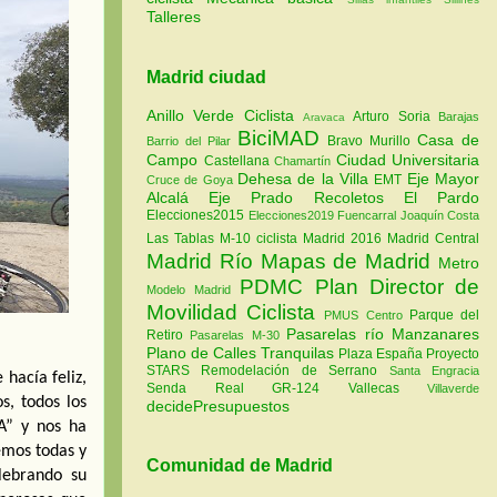
Talleres
Madrid ciudad
Anillo Verde Ciclista
Arturo Soria
Barajas
Aravaca
BiciMAD
Casa de
Bravo Murillo
Barrio del Pilar
Campo
Ciudad Universitaria
Castellana
Chamartín
Dehesa de la Villa
Eje Mayor
EMT
Cruce de Goya
Alcalá
Eje Prado Recoletos
El Pardo
Elecciones2015
Elecciones2019
Fuencarral
Joaquín Costa
Las Tablas
M-10 ciclista
Madrid 2016
Madrid Central
Madrid Río
Mapas de Madrid
Metro
PDMC Plan Director de
Modelo Madrid
Movilidad Ciclista
Parque del
PMUS Centro
Pasarelas río Manzanares
Retiro
Pasarelas M-30
Plano de Calles Tranquilas
Plaza España
Proyecto
STARS
Remodelación de Serrano
Santa Engracia
acía feliz, 
Senda Real GR-124
Vallecas
Villaverde
, todos los 
decidePresupuestos
” y nos ha 
emos todas y 
Comunidad de Madrid
ebrando su 