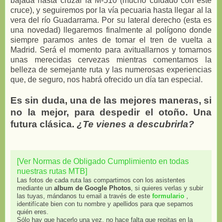
bajada hasta cruzar la M-510 (mucho cuidado con este
cruce), y seguiremos por la vía pecuaria hasta llegar al la
vera del río Guadarrama. Por su lateral derecho (esta es
una novedad) llegaremos finalmente al polígono donde
siempre paramos antes de tomar el tren de vuelta a
Madrid. Será el momento para avituallarnos y tomarnos
unas merecidas cervezas mientras comentamos la
belleza de semejante ruta y las numerosas experiencias
que, de seguro, nos habrá ofrecido un día tan especial.
Es sin duda, una de las mejores maneras, si
no la mejor, para despedir el otoño. Una
futura clásica.
¿Te vienes a descubrirla?
[Ver Normas de Obligado Cumplimiento en todas
nuestras rutas MTB]
Las fotos de cada ruta las compartimos con los asistentes
mediante un
album de Google Photos
, si quieres verlas y subir
las tuyas, mándanos tu email a través de este
formulario
,
identifícate bien con tu nombre y apellidos para que sepamos
quién eres.
Sólo hay que hacerlo una vez, no hace falta que repitas en la