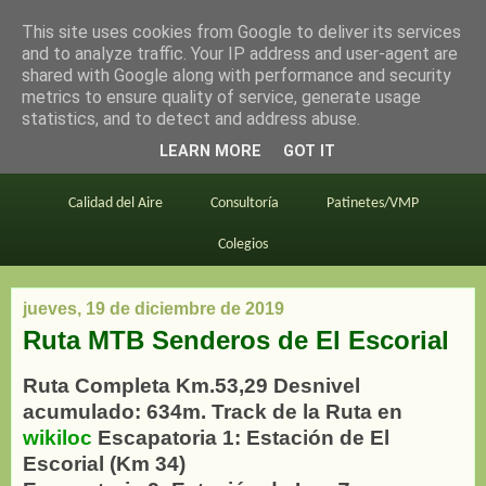
This site uses cookies from Google to deliver its services
en bici por madrid
and to analyze traffic. Your IP address and user-agent are
shared with Google along with performance and security
metrics to ensure quality of service, generate usage
statistics, and to detect and address abuse.
Este blog
BiciMAD
Primeros consejos
LEARN MORE
GOT IT
En bici al trabajo
Planos
Divulgación
Calidad del Aire
Consultoría
Patinetes/VMP
Colegios
jueves, 19 de diciembre de 2019
Ruta MTB Senderos de El Escorial
Ruta Completa Km.53,29 Desnivel
acumulado: 634m. Track de la Ruta en
wikiloc
Escapatoria 1: Estación de El
Escorial (Km 34)