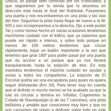
Gracia, un paraje bien conocido por los Enbiciados, y
que seguiremos por la senda que lo atraviesa en
dirección este hasta el final del Robledal. Pasaremos
una puerta y nos encontraremos en una pista y las vías
del tren. Seguimos la pista hasta llegar de nuevo a la M-
505 y nos incorporaremos a la derecha. Ojo a este punto!
Tal y como hemos hecho en varias ocasiones tendremos
muchísimo cuidado con el tráfico, que ya sabemos que
puede ser rápido e intenso, y sobre todo porque en
menos de 100 metros tendremos que cruzar
rápidamente, bajar un badén importante a la vez que
tenemos que girar 180º para poder pasar por una puerta
que da acceso a un parque que ya nos llevará
tranquilamente hasta la estación de tren. En esta
maniobra tendremos el máximo cuidado en ayudar y
avisar a todos los compañeros. La estación de El
Escorial podría ser una escapatoria para quien no quiera
seguir disfrutando (Km 34). Pero tener muy en cuenta
que el disfrute ni mucho menos se ha acabado ya que la
ruta es circular y termina en Villalba. Cogeremos la
Colada de Navalquejigo (o de las 7 cancelas), una pista
bellísima y amable que conocemos muy bien y que no
nos cansamos de volver a disfrutar sobre todo en este