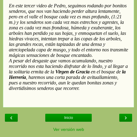
‹
›
Inicio
Ver versión web