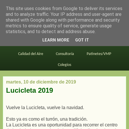
This site uses cookies from Google to deliver its services
en bici por madrid
and to analyze traffic. Your IP address and user-agent are
shared with Google along with performance and security
metrics to ensure quality of service, generate usage
statistics, and to detect and address abuse.
Este blog
BiciMAD
Primeros consejos
LEARN MORE
GOT IT
En bici al trabajo
Planos
Divulgación
Calidad del Aire
Consultoría
Patinetes/VMP
Colegios
martes, 10 de diciembre de 2019
Lucicleta 2019
Vuelve la Lucicleta, vuelve la navidad.
Esto ya es como el turrón, una tradición.
La Lucicleta es una oportunidad para recorrer el centro