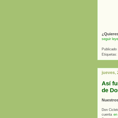
¿Quieres
seguir ley
Publicado
Etiquetas
jueves,
Así f
de Do
Nuestros
Don Ciclet
cuenta
en