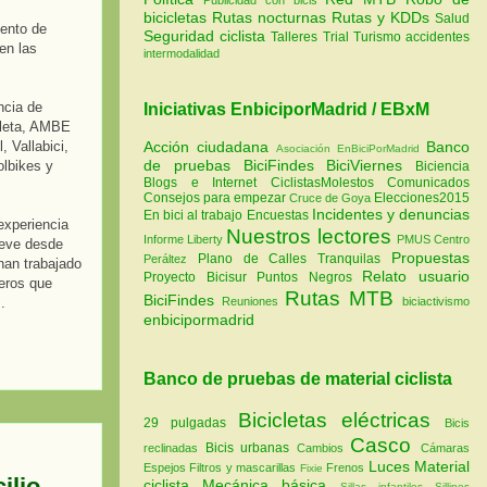
bicicletas
Rutas nocturnas
Rutas y KDDs
Salud
iento de
Seguridad ciclista
Talleres
Trial
Turismo
accidentes
en las
intermodalidad
ncia de
Iniciativas EnbiciporMadrid / EBxM
cleta, AMBE
 Vallabici,
Acción ciudadana
Banco
Asociación EnBiciPorMadrid
de pruebas
BiciFindes
BiciViernes
olbikes y
Biciencia
Blogs e Internet
CiclistasMolestos
Comunicados
Consejos para empezar
Elecciones2015
Cruce de Goya
Incidentes y denuncias
En bici al trabajo
Encuestas
 experiencia
Nuestros lectores
Informe Liberty
PMUS Centro
ueve desde
Propuestas
Plano de Calles Tranquilas
Peráltez
han trabajado
Relato usuario
Proyecto Bicisur
Puntos Negros
eros que
Rutas MTB
BiciFindes
.
Reuniones
biciactivismo
enbicipormadrid
Banco de pruebas de material ciclista
Bicicletas eléctricas
29 pulgadas
Bicis
Casco
Bicis urbanas
reclinadas
Cambios
Cámaras
Luces
Material
Espejos
Filtros y mascarillas
Frenos
Fixie
ilio
ciclista
Mecánica básica
Sillas infantiles
Sillines