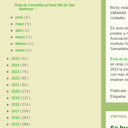
Ruta de Cercedilla al Real Sito de San
Bicity est
Ildefonso "...
Valladolid
►
junio
( 6 )
ciudades.
►
mayo
( 5 )
En esta ed
►
abril
( 5 )
jurados y 
►
marzo
( 5 )
Asociación
Instituto 
►
febrero
( 4 )
Samarbike
►
enero
( 4 )
►
2025
( 51 )
Esta es la
en otras c
►
2024
( 58 )
2013 la in
►
2023
( 70 )
con más d
►
2022
( 85 )
esperan se
►
2021
( 94 )
Publicado
►
2020
( 174 )
Etiquetas
►
2019
( 137 )
►
2018
( 214 )
►
2017
( 209 )
viernes
►
2016
( 263 )
►
2015
( 288 )
Se bu