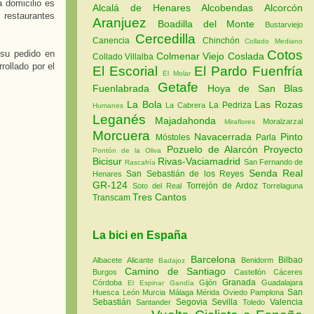
a domicilio es
Alcalá de Henares
Alcobendas
Alcorcón
 restaurantes
Aranjuez
Boadilla del Monte
Bustarviejo
Cercedilla
Canencia
Chinchón
Collado Mediano
Cotos
 su pedido en
Colmenar Viejo
Coslada
Collado Villalba
rollado por el
El Escorial
El Pardo
Fuenfría
El Molar
Getafe
Fuenlabrada
Hoya de San Blas
La Bola
Las Rozas
La Pedriza
La Cabrera
Humanes
Leganés
Majadahonda
Moralzarzal
Miraflores
Morcuera
Navacerrada
Pinto
Móstoles
Parla
Pozuelo de Alarcón
Proyecto
Pontón de la Oliva
Bicisur
Rivas-Vaciamadrid
San Fernando de
Rascafría
Senda Real
San Sebastián de los Reyes
Henares
GR-124
Torrejón de Ardoz
Soto del Real
Torrelaguna
Tres Cantos
Transcam
La bici en España
Barcelona
Bilbao
Albacete
Alicante
Benidorm
Badajoz
Camino de Santiago
Burgos
Castellón
Cáceres
Granada
Córdoba
Gijón
Guadalajara
El Espinar
Gandía
San
Huesca
León
Murcia
Málaga
Mérida
Oviedo
Pamplona
Sebastián
Segovia
Sevilla
Valencia
Santander
Toledo