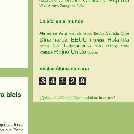
Vuelta Ciclista a España
Valladolid
Vitoria
Vías Verdes
Zaragoza
Ávila
La bici en el mundo
Alemania
Asia
Canadá
Chile
Australia
Bélgica
Austria
Dinamarca
EEUU
Holanda
Francia
Latinoamérica
Italia
Malta
Oriente Medio
Irlanda
Reino Unido
Portugal
Suecia
Visitas última semana
3
4
1
2
9
a bicis
¿Quieres recibir enbicipormadrid en tu correo?
l que ya dimos
ión que Pablo