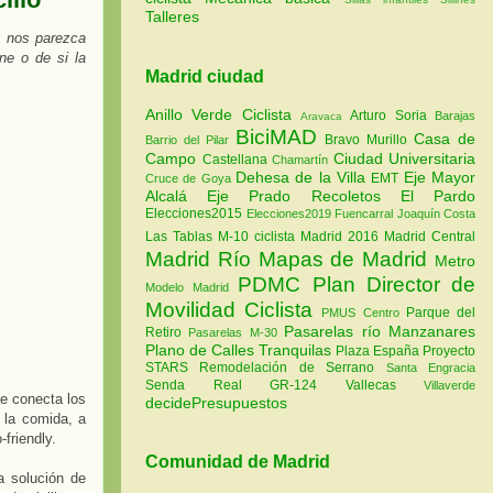
Talleres
e nos parezca
ne o de si la
Madrid ciudad
Anillo Verde Ciclista
Arturo Soria
Barajas
Aravaca
BiciMAD
Casa de
Bravo Murillo
Barrio del Pilar
Campo
Ciudad Universitaria
Castellana
Chamartín
Dehesa de la Villa
Eje Mayor
EMT
Cruce de Goya
Alcalá
Eje Prado Recoletos
El Pardo
Elecciones2015
Elecciones2019
Fuencarral
Joaquín Costa
Las Tablas
M-10 ciclista
Madrid 2016
Madrid Central
Madrid Río
Mapas de Madrid
Metro
PDMC Plan Director de
Modelo Madrid
Movilidad Ciclista
Parque del
PMUS Centro
Pasarelas río Manzanares
Retiro
Pasarelas M-30
Plano de Calles Tranquilas
Plaza España
Proyecto
STARS
Remodelación de Serrano
Santa Engracia
Senda Real GR-124
Vallecas
Villaverde
e conecta los
decidePresupuestos
 la comida, a
friendly.
Comunidad de Madrid
a solución de