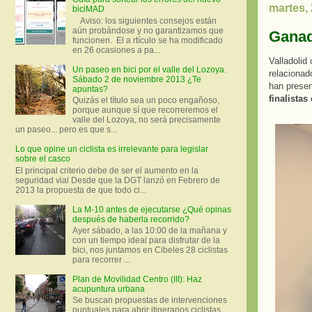
martes,
biciMAD
Aviso: los siguientes consejos están
aún probándose y no garantizamos que
Ganad
funcionen. El a rtículo se ha modificado
en 26 ocasiones a pa...
Valladolid
Un paseo en bici por el valle del Lozoya.
relacionad
Sábado 2 de noviembre 2013 ¿Te
han presen
apuntas?
finalistas
Quizás el título sea un poco engañoso,
porque aunque sí que recorreremos el
valle del Lozoya, no será precisamente
un paseo... pero es que s...
Lo que opine un ciclista es irrelevante para legislar
sobre el casco
El principal criterio debe de ser el aumento en la
seguridad vial Desde que la DGT lanzó en Febrero de
2013 la propuesta de que todo ci...
La M-10 antes de ejecutarse ¿Qué opinas
después de haberla recorrido?
Ayer sábado, a las 10:00 de la mañana y
con un tiempo ideal para disfrutar de la
bici, nos juntamos en Cibeles 28 ciclistas
para recorrer ...
Plan de Movilidad Centro (III): Haz
acupuntura urbana
Se buscan propuestas de intervenciones
puntuales para abrir itinerarios ciclistas