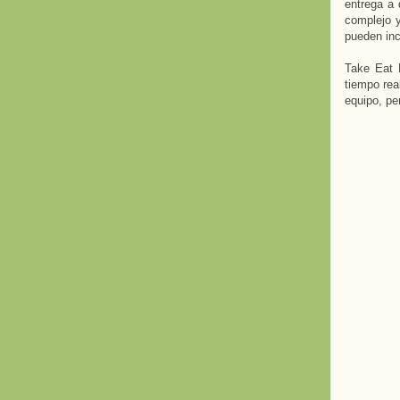
entrega a 
complejo y
pueden inc
Take Eat 
tiempo rea
equipo, pe