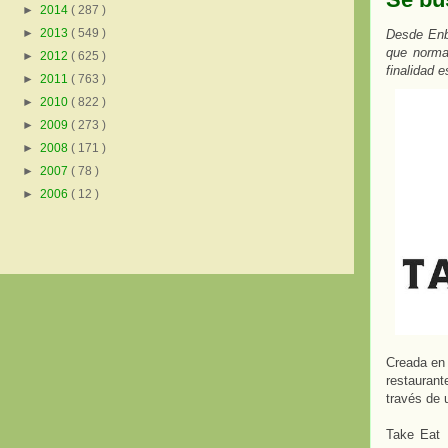
►
2014
( 287 )
►
2013
( 549 )
Desde Enbi
que normal
►
2012
( 625 )
finalidad 
►
2011
( 763 )
►
2010
( 822 )
►
2009
( 273 )
►
2008
( 171 )
►
2007
( 78 )
►
2006
( 12 )
Creada en
restaurant
través de 
Take Eat 