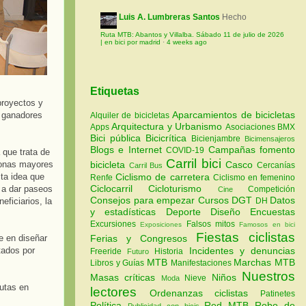
Luis A. Lumbreras Santos
Hecho
Ruta MTB: Abantos y Villalba. Sábado 11 de julio de 2026
| en bici por madrid
·
4 weeks ago
Etiquetas
proyectos y
Aparcamientos de bicicletas
s ganadores
Alquiler de bicicletas
Arquitectura y Urbanismo
Apps
Asociaciones
BMX
Bici pública
Bicicrítica
Bicienjambre
Bicimensajeros
Blogs e Internet
Campañas fomento
COVID-19
 que trata de
Carril bici
bicicleta
Casco
rsonas mayores
Cercanías
Carril Bus
Ciclismo de carretera
ta idea que
Renfe
Ciclismo en femenino
Ciclocarril
Cicloturismo
 a dar paseos
Competición
Cine
Consejos para empezar
Cursos
DGT
Datos
DH
eficiarios, la
y estadísticas
Deporte
Diseño
Encuestas
Excursiones
Falsos mitos
Exposiciones
Famosos en bici
Fiestas ciclistas
Ferias y Congresos
e en diseñar
Incidentes y denuncias
tados por
Freeride
Historia
Futuro
MTB
Marchas MTB
Libros y Guías
Manifestaciones
Nuestros
Masas críticas
Niños
Nieve
Moda
rutas en
lectores
Ordenanzas ciclistas
Patinetes
Política
Red MTB
Robo de
Publicidad con bicis