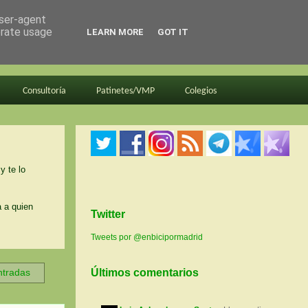
user-agent
erate usage
LEARN MORE
GOT IT
Consultoría
Patinetes/VMP
Colegios
y te lo
a a quien
Twitter
Tweets por @enbicipormadrid
ntradas
Últimos comentarios