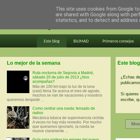
This site uses cookies from Google to 
are shared with Google along with per
en bici por madrid
statistics, and to detect and address 
Este blog
BiciMAD
Primeros consejos
Lo mejor de la semana
Este blog
Ruta nocturna de Segovia a Madrid,
¿Echas de 
sábado 20 de julio de 2013 ¿Nos
acompañas?
publicamos
Más de 100 km bajo la luz de la luna
(casi) llena Se acerca el mes de agosto,
Si quieres 
muchos se van de vacaciones y nosotros
escribe, q
queremos despedir ...
Como centrar una rueda: tensado de
radios
Mecánica básica de supervivencia ciclista
A veces no hay más remedio. Por mucho
Most
que queramos ignorarlo, la rueda se
mueve claramente ...
Guía para sortear los errores del nuevo