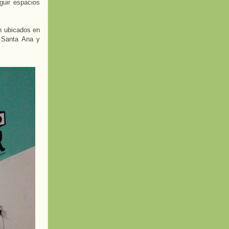
guir espacios
n ubicados en
e Santa Ana y