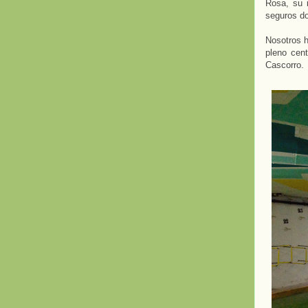
Rosa, su 
seguros do
Nosotros h
pleno cen
Cascorro.