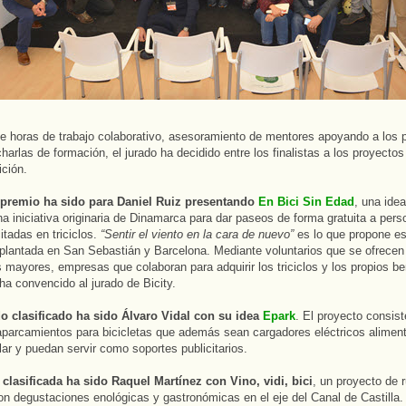
 horas de trabajo colaborativo, asesoramiento de mentores apoyando a los 
charlas de formación, el jurado ha decidido entre los finalistas a los proyecto
ición.
 premio ha sido para Daniel Ruiz presentando
En Bici Sin Edad
, una idea
na iniciativa originaria de Dinamarca para dar paseos de forma gratuita a pe
tadas en triciclos.
“Sentir el viento en la cara de nuevo”
es lo que propone es
plantada en San Sebastián y Barcelona. Mediante voluntarios que se ofrecen
 mayores, empresas que colaboran para adquirir los triciclos y los propios ben
ha convencido al jurado de Bicity.
o clasificado ha sido Álvaro Vidal con su idea
Epark
. El proyecto consist
 aparcamientos para bicicletas que además sean cargadores eléctricos alimen
lar y puedan servir como soportes publicitarios.
 clasificada ha sido Raquel Martínez con Vino, vidi, bici
, un proyecto de 
con degustaciones enológicas y gastronómicas en el eje del Canal de Castilla.