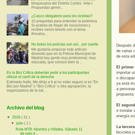
bloqueados del Distrito Centro. Vota I.
Propuestas gener...
¿Casco obligatorio para los ciclistas?
10 preguntas para entender la polémica
Si acabas de llegar de vacaciones y
recibes varios tweets con el tema
#noalca...
No todos los policías son así... por suerte
Después de
Me gustaría empezar este artículo
de varias 
diciendo que en la Policía Municipal de
de esta ed
Madrid hay gente muy profesional, muy
educada, que conoce bien la ...
El primer
importar u
En la Bici Crítica deberían pedir a los participantes
utilizar el carril de la derecha
o discapaci
Estimado Aalto, Me dirijo a ti al no estar seguro si es “En
ya está im
Bici por Madrid” o “Bici Crítica” u otra agrupación, la
a personas
organizadora de la sal...
propuesta 
El segund
Archivo del blog
e instalar
energía so
▼
2026
( 31 )
▼
julio
( 2 )
La tercera
Ruta MTB: Abantos y Villalba. Sábado 11
bicicleta 
de julio d...