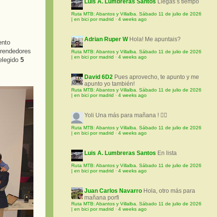
Luis A. Lumbreras Santos
Llegas s tiempo
Ruta MTB: Abantos y Villalba. Sábado 11 de julio de 2026
| en bici por madrid
·
4 weeks ago
Adrian Ruper W
Hola! Me apuntais?
ento
prendedores
Ruta MTB: Abantos y Villalba. Sábado 11 de julio de 2026
| en bici por madrid
·
4 weeks ago
elegido
5
David 6D2
Pues aprovecho, te apunto y me
apunto yo también!
Ruta MTB: Abantos y Villalba. Sábado 11 de julio de 2026
| en bici por madrid
·
4 weeks ago
Yoli
Una más para mañana ! 🚵‍♀️
Ruta MTB: Abantos y Villalba. Sábado 11 de julio de 2026
| en bici por madrid
·
4 weeks ago
Luis A. Lumbreras Santos
En lista
Ruta MTB: Abantos y Villalba. Sábado 11 de julio de 2026
| en bici por madrid
·
4 weeks ago
Juan Carlos Navarro
Hola, otro más para
mañana porfi
Ruta MTB: Abantos y Villalba. Sábado 11 de julio de 2026
| en bici por madrid
·
4 weeks ago