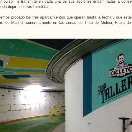
impulsor, le transmite en cada una de sus acciones encaminadas a conse
nde dejar nuestras bicicletas.
emos probado los tres aparcamientos que operan hasta la fecha y que está
tro de Madrid, concretamente en las zonas de Tirso de Molina, Plaza d