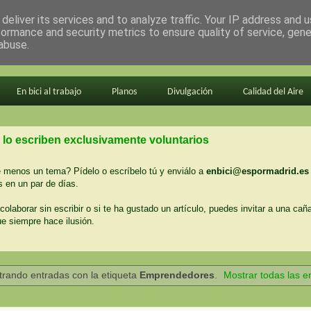
deliver its services and to analyze traffic. Your IP address and 
formance and security metrics to ensure quality of service, gen
abuse.
En bici al trabajo
Planos
Divulgación
Calidad del Aire
 lo escriben exclusivamente voluntarios
menos un tema? Pídelo o escríbelo tú y enviálo a
enbici@espormadrid.es
 en un par de días.
colaborar sin escribir o si te ha gustado un artículo, puedes invitar a una cañ
ue siempre hace ilusión.
rando entradas con la etiqueta
Emprendedores
.
Mostrar todas las e