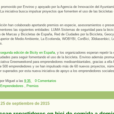
á promovido por Enviroo y apoyado por la Agencia de Innovación del Ayuntam
. La iniciativa busca impulsar proyectos que fomenten el uso de las bicicletas 
ición han colaborado aportando premios en especie, asesoramientos o prese
mentores las siguientes entidades: LUMA Sistemas de seguridad para la bici
 de Marcas y Bicicletas de España, Red de Ciudades por la Bicicleta, Geocyl,
Superior de Medio Ambiente, La Ecotienda, WOBYBI, ConBici, 30diasenbici, L
s.
 segunda edición de Bicity en España
, y los organizadores esperan repetir la
iudades para seguir fomentando el uso de la bicicleta. Enviroo además prom
iciativa Greenweekend para emprendedores medioambiantales, gracias a ella 
e 500 emprendedores y se han impulsado más de 60 nuevos proyectos, núm
r superados por esta nueva iniciativa de apoyo a los emprendedores sociales
 por
Miguel
a las
9:35
0 Comentarios
:
Emprendedores
,
Premios
, 25 de septiembre de 2015
scan repartidores en bici de comida a domic