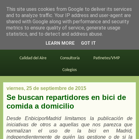
This site uses cookies from Google to deliver its services
en bici por madrid
and to analyze traffic. Your IP address and user-agent are
shared with Google along with performance and security
metrics to ensure quality of service, generate usage
statistics, and to detect and address abuse.
Este blog
BiciMAD
Primeros consejos
LEARN MORE
GOT IT
En bici al trabajo
Planos
Divulgación
Calidad del Aire
Consultoría
Patinetes/VMP
Colegios
viernes, 25 de septiembre de 2015
Se buscan repartidores en bici de
comida a domicilio
Desde EnbiciporMadrid limitamos la publicación de
iniciativas de otros a aquellas que nos parezca que
normalizan el uso de la bici en Madrid,
independientemente de quién las gestione o de si la