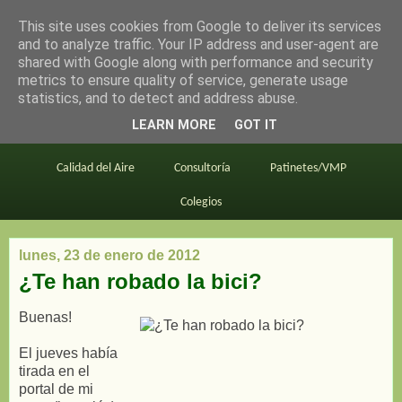
This site uses cookies from Google to deliver its services
en bici por madrid
and to analyze traffic. Your IP address and user-agent are
shared with Google along with performance and security
metrics to ensure quality of service, generate usage
statistics, and to detect and address abuse.
Este blog
BiciMAD
Primeros consejos
LEARN MORE
GOT IT
En bici al trabajo
Planos
Divulgación
Calidad del Aire
Consultoría
Patinetes/VMP
Colegios
lunes, 23 de enero de 2012
¿Te han robado la bici?
Buenas!
El jueves había
tirada en el
portal de mi