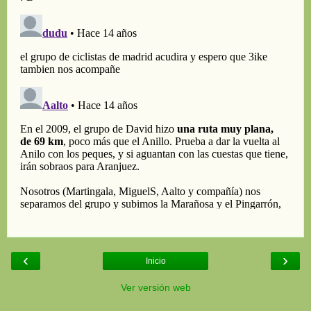
‹
›
Inicio
Ver versión web