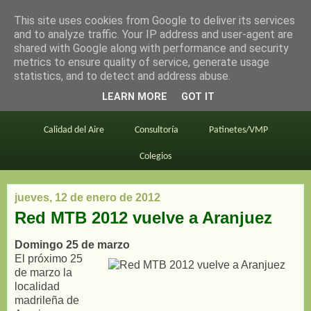
This site uses cookies from Google to deliver its services
en bici por madrid
and to analyze traffic. Your IP address and user-agent are
shared with Google along with performance and security
metrics to ensure quality of service, generate usage
statistics, and to detect and address abuse.
Este blog
BiciMAD
Primeros consejos
LEARN MORE
GOT IT
En bici al trabajo
Planos
Divulgación
Calidad del Aire
Consultoría
Patinetes/VMP
Colegios
jueves, 12 de enero de 2012
Red MTB 2012 vuelve a Aranjuez
Domingo 25 de marzo
El próximo 25
de marzo la
localidad
madrileña de