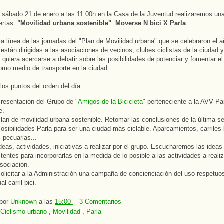
 sábado 21 de enero a las 11:00h en la Casa de la Juventud realizaremos u
ertas:
"Movilidad urbana sostenible"
.
Moverse N bici X Parla
.
la línea de las jornadas del "Plan de Movilidad urbana" que se celebraron el 
están dirigidas a las asociaciones de vecinos, clubes ciclistas de la ciudad y
 quiera acercarse a debatir sobre las posibilidades de potenciar y fomentar el
como medio de transporte en la ciudad.
los puntos del orden del día.
resentación del Grupo de
"Amigos de la Bicicleta"
perteneciente a la AVV Pa
e.
lan de movilidad urbana sostenible. Retomar las conclusiones de la última se
osibilidades Parla para ser una ciudad más ciclable. Aparcamientos, carriles 
s pecuarias...
deas, actividades, iniciativas a realizar por el grupo. Escucharemos las ideas
stentes para incorporarlas en la medida de lo posible a las actividades a realiz
Asociación.
olicitar a la Administración una campaña de concienciación del uso respetuo
al carril bici.
 por
Unknown
a las
15:00
3 Comentarios
:
Ciclismo urbano
,
Movilidad
,
Parla