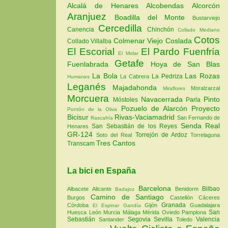
Alcalá de Henares
Alcobendas
Alcorcón
Aranjuez
Boadilla del Monte
Bustarviejo
Cercedilla
Canencia
Chinchón
Collado Mediano
Cotos
Colmenar Viejo
Coslada
Collado Villalba
El Escorial
El Pardo
Fuenfría
El Molar
Getafe
Fuenlabrada
Hoya de San Blas
La Bola
Las Rozas
La Pedriza
La Cabrera
Humanes
Leganés
Majadahonda
Moralzarzal
Miraflores
Morcuera
Navacerrada
Pinto
Móstoles
Parla
Pozuelo de Alarcón
Proyecto
Pontón de la Oliva
Bicisur
Rivas-Vaciamadrid
San Fernando de
Rascafría
Senda Real
San Sebastián de los Reyes
Henares
GR-124
Torrejón de Ardoz
Soto del Real
Torrelaguna
Tres Cantos
Transcam
La bici en España
Barcelona
Bilbao
Albacete
Alicante
Benidorm
Badajoz
Camino de Santiago
Burgos
Castellón
Cáceres
Granada
Córdoba
Gijón
Guadalajara
El Espinar
Gandía
San
Huesca
León
Murcia
Málaga
Mérida
Oviedo
Pamplona
Sebastián
Segovia
Sevilla
Valencia
Santander
Toledo