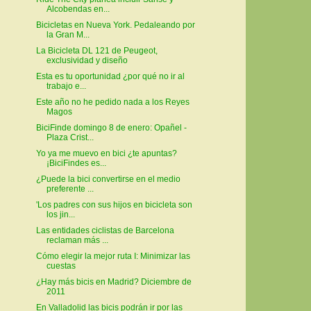
Alcobendas en...
Bicicletas en Nueva York. Pedaleando por
la Gran M...
La Bicicleta DL 121 de Peugeot,
exclusividad y diseño
Esta es tu oportunidad ¿por qué no ir al
trabajo e...
Este año no he pedido nada a los Reyes
Magos
BiciFinde domingo 8 de enero: Opañel -
Plaza Crist...
Yo ya me muevo en bici ¿te apuntas?
¡BiciFindes es...
¿Puede la bici convertirse en el medio
preferente ...
'Los padres con sus hijos en bicicleta son
los jin...
Las entidades ciclistas de Barcelona
reclaman más ...
Cómo elegir la mejor ruta I: Minimizar las
cuestas
¿Hay más bicis en Madrid? Diciembre de
2011
En Valladolid las bicis podrán ir por las