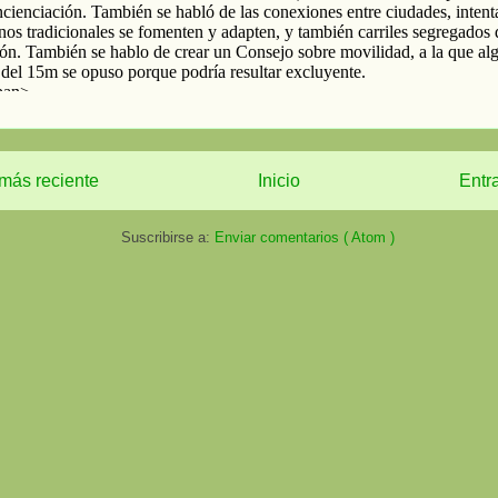
más reciente
Inicio
Entr
Suscribirse a:
Enviar comentarios ( Atom )