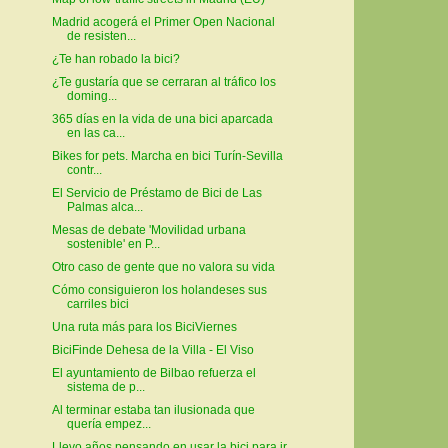
Madrid acogerá el Primer Open Nacional
de resisten...
¿Te han robado la bici?
¿Te gustaría que se cerraran al tráfico los
doming...
365 días en la vida de una bici aparcada
en las ca...
Bikes for pets. Marcha en bici Turín-Sevilla
contr...
El Servicio de Préstamo de Bici de Las
Palmas alca...
Mesas de debate 'Movilidad urbana
sostenible' en P...
Otro caso de gente que no valora su vida
Cómo consiguieron los holandeses sus
carriles bici
Una ruta más para los BiciViernes
BiciFinde Dehesa de la Villa - El Viso
El ayuntamiento de Bilbao refuerza el
sistema de p...
Al terminar estaba tan ilusionada que
quería empez...
Llevo años pensando en usar la bici para ir