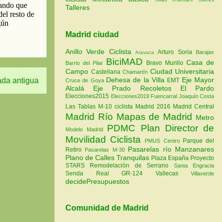
Talleres
Madrid ciudad
Anillo Verde Ciclista
Arturo Soria
Barajas
Aravaca
BiciMAD
Casa de
Bravo Murillo
Barrio del Pilar
Campo
Ciudad Universitaria
Castellana
Chamartín
Dehesa de la Villa
Eje Mayor
ada antigua
EMT
Cruce de Goya
Alcalá
Eje Prado Recoletos
El Pardo
Elecciones2015
Elecciones2019
Fuencarral
Joaquín Costa
Las Tablas
M-10 ciclista
Madrid 2016
Madrid Central
Madrid Río
Mapas de Madrid
Metro
PDMC Plan Director de
Modelo Madrid
Movilidad Ciclista
Parque del
PMUS Centro
Pasarelas río Manzanares
Retiro
Pasarelas M-30
Plano de Calles Tranquilas
Plaza España
Proyecto
STARS
Remodelación de Serrano
Santa Engracia
Senda Real GR-124
Vallecas
Villaverde
decidePresupuestos
Comunidad de Madrid