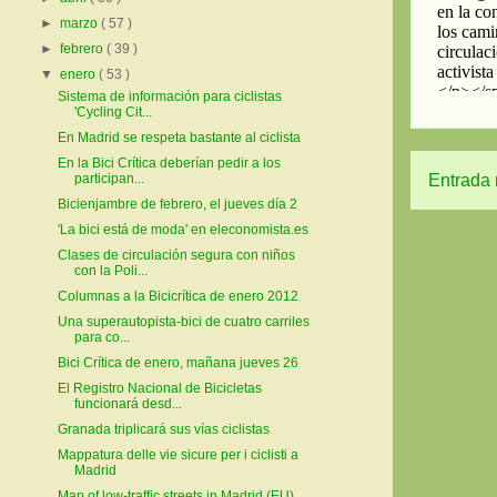
►
marzo
( 57 )
►
febrero
( 39 )
▼
enero
( 53 )
Sistema de información para ciclistas
'Cycling Cit...
En Madrid se respeta bastante al ciclista
En la Bici Crítica deberían pedir a los
participan...
Entrada 
Bicienjambre de febrero, el jueves día 2
'La bici está de moda' en eleconomista.es
Clases de circulación segura con niños
con la Poli...
Columnas a la Bicicrítica de enero 2012
Una superautopista-bici de cuatro carriles
para co...
Bici Crítica de enero, mañana jueves 26
El Registro Nacional de Bicicletas
funcionará desd...
Granada triplicará sus vías ciclistas
Mappatura delle vie sicure per i ciclisti a
Madrid
Map of low-traffic streets in Madrid (EU)