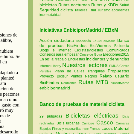
bicicletas
Rutas nocturnas
Rutas y KDDs
Salud
Seguridad ciclista
Talleres
Trial
Turismo
accidentes
intermodalidad
Iniciativas EnbiciporMadrid / EBxM
Acción ciudadana
Banco
Asociación EnBiciPorMadrid
de pruebas
BiciFindes
BiciViernes
Biciencia
Blogs e Internet
CiclistasMolestos
Comunicados
Consejos para empezar
Elecciones2015
Cruce de Goya
Incidentes y denuncias
En bici al trabajo
Encuestas
Nuestros lectores
Informe Liberty
PMUS Centro
Propuestas
Plano de Calles Tranquilas
Peráltez
Relato usuario
Proyecto Bicisur
Puntos Negros
Rutas MTB
BiciFindes
Reuniones
biciactivismo
enbicipormadrid
Banco de pruebas de material ciclista
Bicicletas eléctricas
29 pulgadas
Bicis
Casco
Bicis urbanas
reclinadas
Cambios
Cámaras
Luces
Material
Espejos
Filtros y mascarillas
Frenos
Fixie
ciclista
Mecánica básica
Sillas infantiles
Sillines