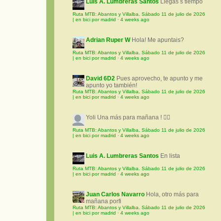
Luis A. Lumbreras Santos
Llegas s tiempo
Ruta MTB: Abantos y Villalba. Sábado 11 de julio de 2026
| en bici por madrid
·
4 weeks ago
Adrian Ruper W
Hola! Me apuntais?
Ruta MTB: Abantos y Villalba. Sábado 11 de julio de 2026
| en bici por madrid
·
4 weeks ago
David 6D2
Pues aprovecho, te apunto y me
apunto yo también!
Ruta MTB: Abantos y Villalba. Sábado 11 de julio de 2026
| en bici por madrid
·
4 weeks ago
Yoli
Una más para mañana ! 🚵‍♀️
Ruta MTB: Abantos y Villalba. Sábado 11 de julio de 2026
| en bici por madrid
·
4 weeks ago
Luis A. Lumbreras Santos
En lista
Ruta MTB: Abantos y Villalba. Sábado 11 de julio de 2026
| en bici por madrid
·
4 weeks ago
Juan Carlos Navarro
Hola, otro más para
mañana porfi
Ruta MTB: Abantos y Villalba. Sábado 11 de julio de 2026
| en bici por madrid
·
4 weeks ago