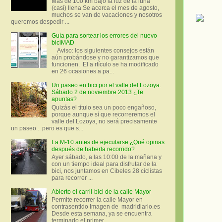
Más de 100 km bajo la luz de la luna
(casi) llena Se acerca el mes de agosto,
muchos se van de vacaciones y nosotros
queremos despedir ...
Guía para sortear los errores del nuevo
biciMAD
Aviso: los siguientes consejos están
aún probándose y no garantizamos que
funcionen. El a rtículo se ha modificado
en 26 ocasiones a pa...
Un paseo en bici por el valle del Lozoya.
Sábado 2 de noviembre 2013 ¿Te
apuntas?
Quizás el título sea un poco engañoso,
porque aunque sí que recorreremos el
valle del Lozoya, no será precisamente
un paseo... pero es que s...
La M-10 antes de ejecutarse ¿Qué opinas
después de haberla recorrido?
Ayer sábado, a las 10:00 de la mañana y
con un tiempo ideal para disfrutar de la
bici, nos juntamos en Cibeles 28 ciclistas
para recorrer ...
Abierto el carril-bici de la calle Mayor
Permite recorrer la calle Mayor en
contrasentido Imagen de madridiario.es
Desde esta semana, ya se encuentra
terminado el primer...