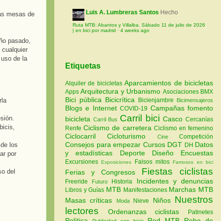
Luis A. Lumbreras Santos
Hecho
nas mesas de
Ruta MTB: Abantos y Villalba. Sábado 11 de julio de 2026
| en bici por madrid
·
4 weeks ago
año pasado,
 cualquier
 uso de la
Etiquetas
Aparcamientos de bicicletas
Alquiler de bicicletas
Arquitectura y Urbanismo
Apps
Asociaciones
BMX
Bici pública
Bicicrítica
rla
Bicienjambre
Bicimensajeros
Blogs e Internet
Campañas fomento
COVID-19
Carril bici
sión.
bicicleta
Casco
Cercanías
Carril Bus
bicis,
Ciclismo de carretera
Renfe
Ciclismo en femenino
Ciclocarril
Cicloturismo
Competición
Cine
Consejos para empezar
Cursos
DGT
Datos
 de los
DH
y estadísticas
Deporte
Diseño
Encuestas
ar por
Excursiones
Falsos mitos
Exposiciones
Famosos en bici
Fiestas ciclistas
so del
Ferias y Congresos
Incidentes y denuncias
Freeride
Historia
Futuro
MTB
Marchas MTB
Libros y Guías
Manifestaciones
Nuestros
Masas críticas
Niños
Nieve
Moda
lectores
Ordenanzas ciclistas
Patinetes
Política
Red MTB
Robo de
Publicidad con bicis