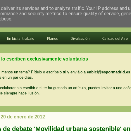
deliver its services and to analyze traffic. Your IP address and 
formance and security metrics to ensure quality of service, gen
abuse.
En bici al trabajo
Planos
Divulgación
Calidad del Aire
 lo escriben exclusivamente voluntarios
menos un tema? Pídelo o escríbelo tú y enviálo a
enbici@espormadrid.es
 en un par de días.
colaborar sin escribir o si te ha gustado un artículo, puedes invitar a una cañ
ue siempre hace ilusión.
 20 de enero de 2012
 de debate 'Movilidad urbana sostenible' en