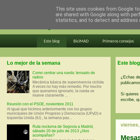
This site uses cookies from Google to 
are shared with Google along with per
en bici por madrid
statistics, and to detect and address 
Este blog
BiciMAD
Primeros consejos
Lo mejor de la semana
Este blog
Como centrar una rueda: tensado de
¿Echas de 
radios
Mecánica básica de supervivencia ciclista
publicamos
A veces no hay más remedio. Por mucho
que queramos ignorarlo, la rueda se
Si quieres 
mueve claramente ...
escribe, q
Reunión con el PSOE, noviembre 2011
Al igual que hicimos anteriormente con los grupos
municipales de Unión Progreso y Democracia (UPyD) e
Izquierda Unida (IU) , la semana pas...
viernes,
Ruta nocturna de Segovia a Madrid,
sábado 20 de julio de 2013 ¿Nos
acompañas?
Mesas