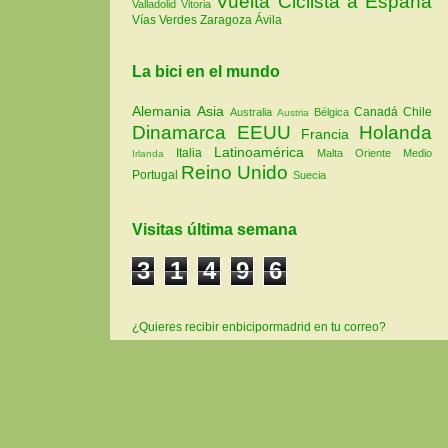
Vuelta Ciclista a España
Valladolid
Vitoria
Vías Verdes
Zaragoza
Ávila
La bici en el mundo
Alemania
Asia
Canadá
Chile
Australia
Bélgica
Austria
Dinamarca
EEUU
Holanda
Francia
Latinoamérica
Italia
Malta
Oriente Medio
Irlanda
Reino Unido
Portugal
Suecia
Visitas última semana
3
1
4
9
6
¿Quieres recibir enbicipormadrid en tu correo?