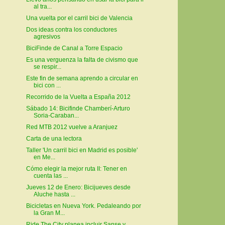
al tra...
Una vuelta por el carril bici de Valencia
Dos ideas contra los conductores
agresivos
BiciFinde de Canal a Torre Espacio
Es una verguenza la falta de civismo que
se respir...
Este fin de semana aprendo a circular en
bici con ...
Recorrido de la Vuelta a España 2012
Sábado 14: Bicifinde Chamberí-Arturo
Soria-Caraban...
Red MTB 2012 vuelve a Aranjuez
Carta de una lectora
Taller 'Un carril bici en Madrid es posible'
en Me...
Cómo elegir la mejor ruta II: Tener en
cuenta las ...
Jueves 12 de Enero: Bicijueves desde
Aluche hasta ...
Bicicletas en Nueva York. Pedaleando por
la Gran M...
Ride The City planea incluir Sanse y