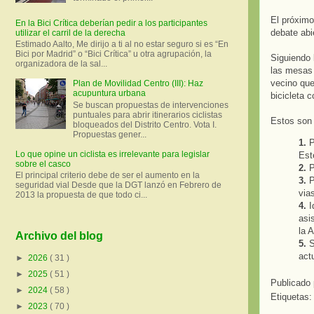
El próximo
En la Bici Crítica deberían pedir a los participantes
debate abi
utilizar el carril de la derecha
Estimado Aalto, Me dirijo a ti al no estar seguro si es “En
Bici por Madrid” o “Bici Crítica” u otra agrupación, la
Siguiendo 
organizadora de la sal...
las mesas 
vecino que
Plan de Movilidad Centro (III): Haz
acupuntura urbana
bicicleta 
Se buscan propuestas de intervenciones
puntuales para abrir itinerarios ciclistas
Estos son 
bloqueados del Distrito Centro. Vota I.
Propuestas gener...
1.
P
Lo que opine un ciclista es irrelevante para legislar
Est
sobre el casco
2.
P
El principal criterio debe de ser el aumento en la
3.
P
seguridad vial Desde que la DGT lanzó en Febrero de
via
2013 la propuesta de que todo ci...
4.
I
asi
la 
Archivo del blog
5.
S
actu
►
2026
( 31 )
►
2025
( 51 )
Publicado
►
2024
( 58 )
Etiquetas
►
2023
( 70 )