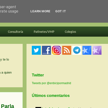
user-agent
erate usage
LEARN MORE
GOT IT
Consultoría
Patinetes/VMP
Colegios
y te lo
a a quien
Twitter
Tweets por @enbicipormadrid
Últimos comentarios
 Parla