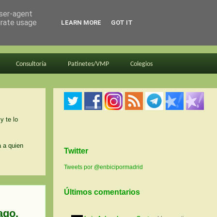
user-agent
erate usage
LEARN MORE
GOT IT
Consultoría
Patinetes/VMP
Colegios
y te lo
a a quien
Twitter
Tweets por @enbicipormadrid
Últimos comentarios
ago.