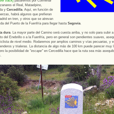
Ver track]
pasaremos por Colmenar
zanares el Real, Mataelpino,
da y
Cercedilla
. Aquí, en función de
uerzas, habrá algunos que prefieran
adrid en tren, y otros que se atrevan
ida del Puerto de la Fuenfría para llegar hasta
Segovia
.
ta dura
. La mayor parte del Camino será cuesta arriba, y no solo para subir 
Alto del Enebrillo o a la Fuenfría, pero en general son pendientes suaves, aseq
ciclista de nivel medio. Rodaremos por amplios caminos y vías pecuarias, y 
senderos y trialeras. La distancia de algo más de 100 km puede parecer muy l
ero la posibilidad de
"escape"
en Cercedilla hace que la ruta sea más asequibl
s.