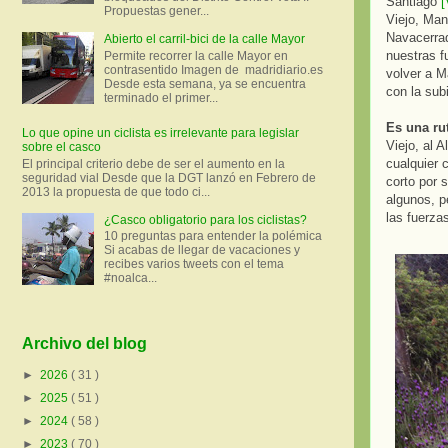
Santiago
[
Propuestas gener...
Viejo, Man
Navacerra
Abierto el carril-bici de la calle Mayor
nuestras f
Permite recorrer la calle Mayor en
contrasentido Imagen de madridiario.es
volver a M
Desde esta semana, ya se encuentra
con la sub
terminado el primer...
Es una ru
Lo que opine un ciclista es irrelevante para legislar
Viejo, al 
sobre el casco
cualquier 
El principal criterio debe de ser el aumento en la
seguridad vial Desde que la DGT lanzó en Febrero de
corto por 
2013 la propuesta de que todo ci...
algunos, p
las fuerza
¿Casco obligatorio para los ciclistas?
10 preguntas para entender la polémica
Si acabas de llegar de vacaciones y
recibes varios tweets con el tema
#noalca...
Archivo del blog
►
2026
( 31 )
►
2025
( 51 )
►
2024
( 58 )
►
2023
( 70 )