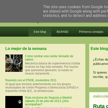
This site uses cookies from Google to 
are shared with Google along with per
en bici por madrid
statistics, and to detect and address 
Este blog
BiciMAD
Primeros consejos
Lo mejor de la semana
Este blog
Como centrar una rueda: tensado de
¿Echas de 
radios
Mecánica básica de supervivencia ciclista
publicamos
A veces no hay más remedio. Por mucho
que queramos ignorarlo, la rueda se
Si quieres 
mueve claramente ...
escribe, q
Reunión con el PSOE, noviembre 2011
Al igual que hicimos anteriormente con los grupos
municipales de Unión Progreso y Democracia (UPyD) e
Izquierda Unida (IU) , la semana pas...
miércole
Ruta nocturna de Segovia a Madrid,
sábado 20 de julio de 2013 ¿Nos
acompañas?
Ruta 