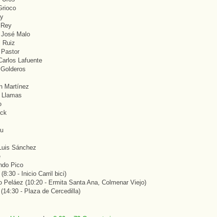
Grioco
ay
 Rey
 José Malo
s Ruiz
 Pastor
Carlos Lafuente
 Golderos
n Martínez
r Llamas
o
ock
iu
s
 Luis Sánchez
e
ndo Pico
(8:30 - Inicio Carril bici)
to Peláez (10:20 - Ermita Santa Ana, Colmenar Viejo)
 (14:30 - Plaza de Cercedilla)