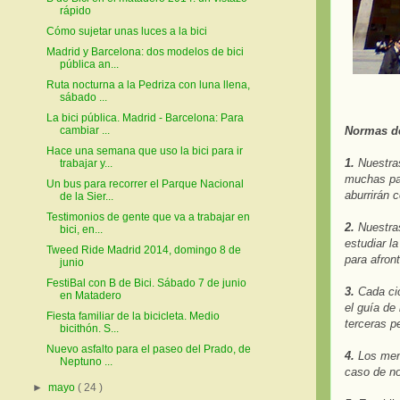
rápido
Cómo sujetar unas luces a la bici
Madrid y Barcelona: dos modelos de bici
pública an...
Ruta nocturna a la Pedriza con luna llena,
sábado ...
La bici pública. Madrid - Barcelona: Para
Normas de
cambiar ...
Hace una semana que uso la bici para ir
1.
Nuestras
trabajar y...
muchas par
Un bus para recorrer el Parque Nacional
aburrirán 
de la Sier...
Testimonios de gente que va a trabajar en
2.
Nuestras
bici, en...
estudiar la
Tweed Ride Madrid 2014, domingo 8 de
para afront
junio
FestiBal con B de Bici. Sábado 7 de junio
3.
Cada cic
en Matadero
el guía de
Fiesta familiar de la bicicleta. Medio
terceras p
bicithón. S...
Nuevo asfalto para el paseo del Prado, de
4.
Los meno
Neptuno ...
caso de no
►
mayo
( 24 )