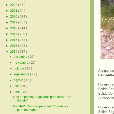
►
2022
( 85 )
►
2021
( 94 )
►
2020
( 174 )
►
2019
( 137 )
►
2018
( 214 )
►
2017
( 209 )
►
2016
( 263 )
►
2015
( 288 )
▼
2014
( 287 )
►
diciembre
( 23 )
►
noviembre
( 20 )
►
octubre
( 17 )
Aunque de
►
septiembre
( 29 )
Cercedilla
►
agosto
( 15 )
Horario tr
►
julio
( 24 )
Salida Cer
▼
junio
( 27 )
Salida Cer
Red de parkings vigilados para bicis "Don
-
Precio de
Cicleto"
BiciMAD: Cómo superar las 12 pruebas
Horario tr
para abonarse...
Salida Seg