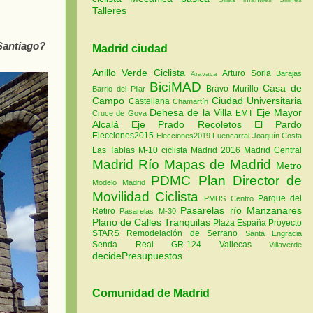
Talleres
Santiago?
Madrid ciudad
Anillo Verde Ciclista
Arturo Soria
Barajas
Aravaca
BiciMAD
Casa de
Bravo Murillo
Barrio del Pilar
Campo
Ciudad Universitaria
Castellana
Chamartín
Dehesa de la Villa
Eje Mayor
EMT
Cruce de Goya
Alcalá
Eje Prado Recoletos
El Pardo
Elecciones2015
Elecciones2019
Fuencarral
Joaquín Costa
Las Tablas
M-10 ciclista
Madrid 2016
Madrid Central
Madrid Río
Mapas de Madrid
Metro
PDMC Plan Director de
Modelo Madrid
Movilidad Ciclista
Parque del
PMUS Centro
Pasarelas río Manzanares
Retiro
Pasarelas M-30
Plano de Calles Tranquilas
Plaza España
Proyecto
STARS
Remodelación de Serrano
Santa Engracia
Senda Real GR-124
Vallecas
Villaverde
decidePresupuestos
Comunidad de Madrid