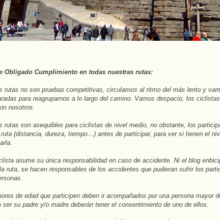
 Obligado Cumplimiento en todas nuestras rutas:
 rutas no son pruebas competitivas, circulamos al ritmo del más lento y va
adas para reagruparnos a lo largo del camino. Vamos despacio, los ciclistas
con nosotros.
 rutas son asequibles para ciclistas de nivel medio, no obstante, los partici
 ruta (distancia, dureza, tiempo…) antes de participar, para ver si tienen el ni
arla.
lista asume su única responsabilidad en caso de accidente. Ni el blog
enbic
 la ruta, se hacen responsables de los accidentes que pudieran sufrir los parti
ersonas.
res de edad que participen deben ir acompañados por una persona mayor d
 ser su padre y/o madre deberán tener el consentimiento de uno de ellos.