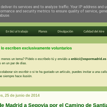
deliver its services and to analyze traffic. Your IP address and 
formance and security metrics to ensure quality of service, gen
abuse.
En bici al trabajo
Planos
Divulgación
Calidad del Aire
 lo escriben exclusivamente voluntarios
menos un tema? Pídelo o escríbelo tú y enviálo a
enbici@espormadrid.es
 en un par de días.
colaborar sin escribir o si te ha gustado un artículo, puedes invitar a una cañ
ue siempre hace ilusión.
s, 25 de junio de 2014
de Madrid a Segovia por el Camino de Santi