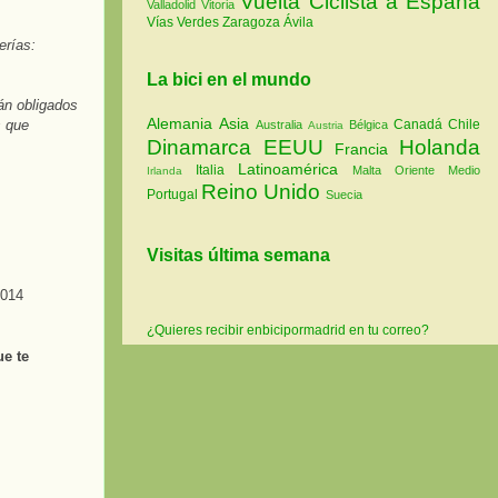
Vuelta Ciclista a España
Valladolid
Vitoria
Vías Verdes
Zaragoza
Ávila
erías:
La bici en el mundo
rán obligados
Alemania
Asia
s que
Canadá
Chile
Australia
Bélgica
Austria
Dinamarca
EEUU
Holanda
Francia
Latinoamérica
Italia
Malta
Oriente Medio
Irlanda
Reino Unido
Portugal
Suecia
Visitas última semana
¿Quieres recibir enbicipormadrid en tu correo?
ue te