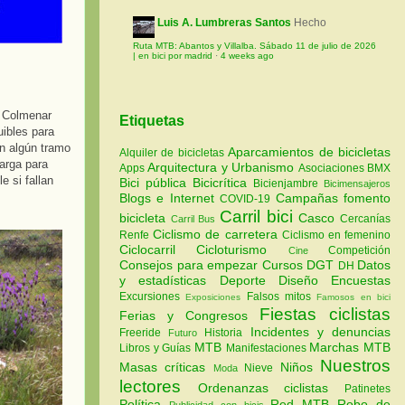
Luis A. Lumbreras Santos
Hecho
Ruta MTB: Abantos y Villalba. Sábado 11 de julio de 2026
| en bici por madrid
·
4 weeks ago
a Colmenar
Etiquetas
uibles para
en algún tramo
Aparcamientos de bicicletas
Alquiler de bicicletas
arga para
Arquitectura y Urbanismo
Apps
Asociaciones
BMX
e si fallan
Bici pública
Bicicrítica
Bicienjambre
Bicimensajeros
Blogs e Internet
Campañas fomento
COVID-19
Carril bici
bicicleta
Casco
Cercanías
Carril Bus
Ciclismo de carretera
Renfe
Ciclismo en femenino
Ciclocarril
Cicloturismo
Competición
Cine
Consejos para empezar
Cursos
DGT
Datos
DH
y estadísticas
Deporte
Diseño
Encuestas
Excursiones
Falsos mitos
Exposiciones
Famosos en bici
Fiestas ciclistas
Ferias y Congresos
Incidentes y denuncias
Freeride
Historia
Futuro
MTB
Marchas MTB
Libros y Guías
Manifestaciones
Nuestros
Masas críticas
Niños
Nieve
Moda
lectores
Ordenanzas ciclistas
Patinetes
Política
Red MTB
Robo de
Publicidad con bicis