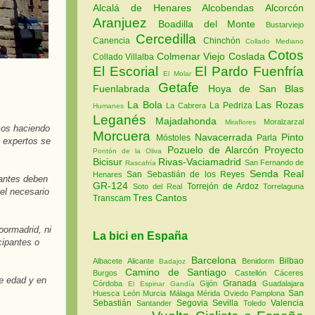
Alcalá de Henares
Alcobendas
Alcorcón
Aranjuez
Boadilla del Monte
Bustarviejo
Cercedilla
Canencia
Chinchón
Collado Mediano
Cotos
Colmenar Viejo
Coslada
Collado Villalba
El Escorial
El Pardo
Fuenfría
El Molar
Getafe
Fuenlabrada
Hoya de San Blas
La Bola
Las Rozas
La Pedriza
La Cabrera
Humanes
Leganés
Majadahonda
Moralzarzal
Miraflores
mos haciendo
Morcuera
Navacerrada
Pinto
Móstoles
Parla
 expertos se
Pozuelo de Alarcón
Proyecto
Pontón de la Oliva
Bicisur
Rivas-Vaciamadrid
San Fernando de
Rascafría
Senda Real
San Sebastián de los Reyes
Henares
pantes deben
GR-124
Torrejón de Ardoz
Soto del Real
Torrelaguna
vel necesario
Tres Cantos
Transcam
ipormadrid
, ni
La bici en España
cipantes o
Barcelona
Bilbao
Albacete
Alicante
Benidorm
Badajoz
Camino de Santiago
Burgos
Castellón
Cáceres
e edad y en
Granada
Córdoba
Gijón
Guadalajara
El Espinar
Gandía
San
Huesca
León
Murcia
Málaga
Mérida
Oviedo
Pamplona
Sebastián
Segovia
Sevilla
Valencia
Santander
Toledo