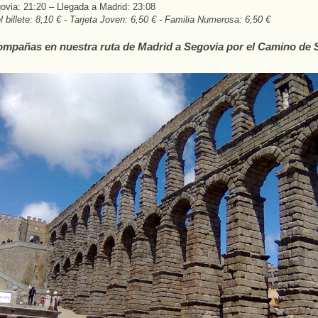
ovia: 21:20 – Llegada a Madrid: 23:08
l billete: 8,10 € - Tarjeta Joven: 6,50 € - Familia Numerosa: 6,50 €
mpañas en nuestra ruta de Madrid a Segovia por el Camino de 