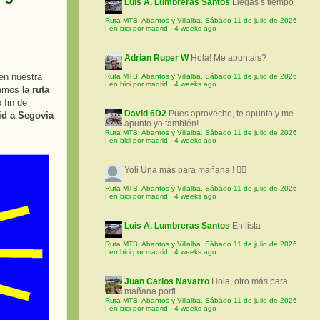
Luis A. Lumbreras Santos
Llegas s tiempo
Ruta MTB: Abantos y Villalba. Sábado 11 de julio de 2026
| en bici por madrid
·
4 weeks ago
Adrian Ruper W
Hola! Me apuntais?
en nuestra
Ruta MTB: Abantos y Villalba. Sábado 11 de julio de 2026
| en bici por madrid
·
4 weeks ago
íamos la
ruta
 fin de
David 6D2
Pues aprovecho, te apunto y me
id a Segovia
apunto yo también!
Ruta MTB: Abantos y Villalba. Sábado 11 de julio de 2026
| en bici por madrid
·
4 weeks ago
Yoli
Una más para mañana ! 🚵‍♀️
Ruta MTB: Abantos y Villalba. Sábado 11 de julio de 2026
| en bici por madrid
·
4 weeks ago
Luis A. Lumbreras Santos
En lista
Ruta MTB: Abantos y Villalba. Sábado 11 de julio de 2026
| en bici por madrid
·
4 weeks ago
Juan Carlos Navarro
Hola, otro más para
mañana porfi
Ruta MTB: Abantos y Villalba. Sábado 11 de julio de 2026
| en bici por madrid
·
4 weeks ago