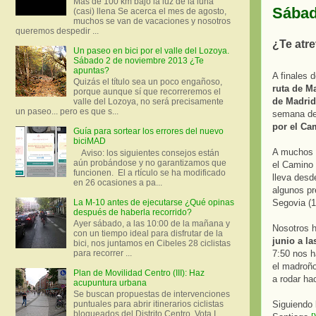
Más de 100 km bajo la luz de la luna
Sábad
(casi) llena Se acerca el mes de agosto,
muchos se van de vacaciones y nosotros
queremos despedir ...
¿Te atre
Un paseo en bici por el valle del Lozoya.
Sábado 2 de noviembre 2013 ¿Te
apuntas?
A finales 
Quizás el título sea un poco engañoso,
ruta de M
porque aunque sí que recorreremos el
de Madrid
valle del Lozoya, no será precisamente
un paseo... pero es que s...
semana de 
por el Ca
Guía para sortear los errores del nuevo
biciMAD
A muchos d
Aviso: los siguientes consejos están
aún probándose y no garantizamos que
el Camino 
funcionen. El a rtículo se ha modificado
lleva desd
en 26 ocasiones a pa...
algunos pr
La M-10 antes de ejecutarse ¿Qué opinas
Segovia (1
después de haberla recorrido?
Ayer sábado, a las 10:00 de la mañana y
Nosotros 
con un tiempo ideal para disfrutar de la
junio a la
bici, nos juntamos en Cibeles 28 ciclistas
para recorrer ...
7:50 nos h
el madroño
Plan de Movilidad Centro (III): Haz
a rodar ha
acupuntura urbana
Se buscan propuestas de intervenciones
Siguiendo 
puntuales para abrir itinerarios ciclistas
bloqueados del Distrito Centro. Vota I.