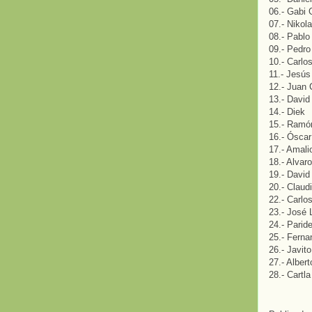
06.- Gabi 
07.- Nikol
08.- Pablo
09.- Pedro
10.- Carlo
11.- Jesús
12.- Juan 
13.- David
14.- Diek
15.- Ramó
16.- Ósca
17.- Amali
18.- Alvar
19.- David
20.- Claud
22.- Carlo
23.- José
24.- Parid
25.- Ferna
26.- Javito 
27.- Alber
28.- Cartla