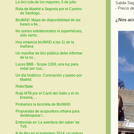
La bici-ruta de los mayores, 5 de julio
Salida Seg
-
Precio de
Ruta de Madrid a Segovia por el Camino
de Santiago...
¿Nos aco
BiciMAD: Mapa de disponibilidad de las
bases a tie...
No somos extraterrestres ni superhéroes,
sólo vamo...
Hoy empieza biciMAD a las 11 de la
mañana
Un manillar de bici pública debe informar
de la no...
Luces BBB - Scope 1300, una luz para
rodar por cua...
Un día histórico. Coronación y paseo por
Madrid
RiderState
Ruta MTB por el Carril del Gallo y el río
Eresma, ...
Probamos la bicicleta de BiciMAD
Propuestas de acupuntura urbana para
desbloquear i...
Entrevista en 'La aventura del saber' de
TVE
B de Bici en el matadero 2014: un vistazo