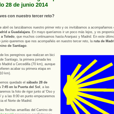
o 28 de junio 2014
ves con nuestro tercer reto?
de abril os lanzábamos nuestro primer reto y os invitábamos a acompañarnos 
adrid a Guadalajara
. En mayo queríamos ir un poco más lejos, y os propon
 a Toledo
, que muchos continuamos hasta Aranjuez y Madrid. En este último
junio queremos que nos acompañéis en nuestro tercer reto, la
ruta de Madr
mino de Santiago
.
e los peregrinos que realizan en bici
de Santiago, la primera jornada les
e Madrid a Cercedilla (70 km), aunque
efieren acabar su primera etapa en
10 km).
hemos quedado el
sábado 28 de
s 7:45 en la Puerta del Sol
, a las
aremos la foto de rigor junto al 'Oso y
' y a las 8:00 en punto empezaremos
cia el Norte de Madrid.
las flechas amarillas del Camino de