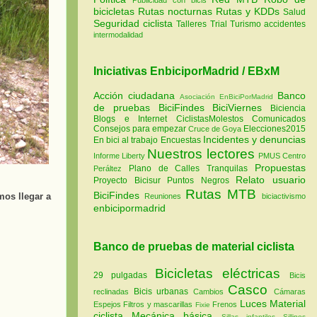
bicicletas
Rutas nocturnas
Rutas y KDDs
Salud
Seguridad ciclista
Talleres
Trial
Turismo
accidentes
intermodalidad
Iniciativas EnbiciporMadrid / EBxM
Acción ciudadana
Banco
Asociación EnBiciPorMadrid
de pruebas
BiciFindes
BiciViernes
Biciencia
Blogs e Internet
CiclistasMolestos
Comunicados
Consejos para empezar
Elecciones2015
Cruce de Goya
Incidentes y denuncias
En bici al trabajo
Encuestas
Nuestros lectores
Informe Liberty
PMUS Centro
Propuestas
Plano de Calles Tranquilas
Peráltez
Relato usuario
Proyecto Bicisur
Puntos Negros
Rutas MTB
BiciFindes
mos llegar a
Reuniones
biciactivismo
enbicipormadrid
Banco de pruebas de material ciclista
Bicicletas eléctricas
29 pulgadas
Bicis
Casco
Bicis urbanas
reclinadas
Cambios
Cámaras
Luces
Material
Espejos
Filtros y mascarillas
Frenos
Fixie
ciclista
Mecánica básica
Sillas infantiles
Sillines