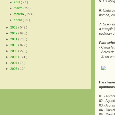
5.
Es oblig
►
abril
( 27 )
►
marzo
( 27 )
6.
Cada par
►
febrero
( 25 )
bomba, cá
►
enero
( 29 )
7.
Si en al
►
2013
( 549 )
a cumplir 
pudieran c
►
2012
( 625 )
►
2011
( 763 )
Para evita
►
2010
( 822 )
- Carga la 
►
2009
( 273 )
- Antes de
- Si en un
►
2008
( 171 )
►
2007
( 78 )
►
2006
( 12 )
Para tene
apuntaras
01.- Anton
02.- Agust
03.- Alon
04.- Danie
05.- Danie