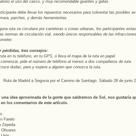
atorio el uso del casco, y muy recomendable guantes y gafas.
ticipante debe llevar los repuestos necesarios para solventar las posibles av
mara, parches, y demás herramientas.
guna ruta se circulase por carreteras o zonas urbanas, los participantes esta
las normas de circulación vial, siendo únicos responsables de las infraccione
ometer.
r pérdidas, tres consejos:
ruta en tu teléfono, en tu GPS, o lleva el mapa de la ruta en papel.
 comenzar, pide el número de teléfono al menos a dos compañeros de ruta.
 cruce dudas, para y espera a alguien que conozca la ruta.
r una idea aproximada de la gente que saldremos de Sol, nos gustaría q
 en los comentarios de este artículo.
io
ín Farelo
so Zepeda
l Olivares
l Urós