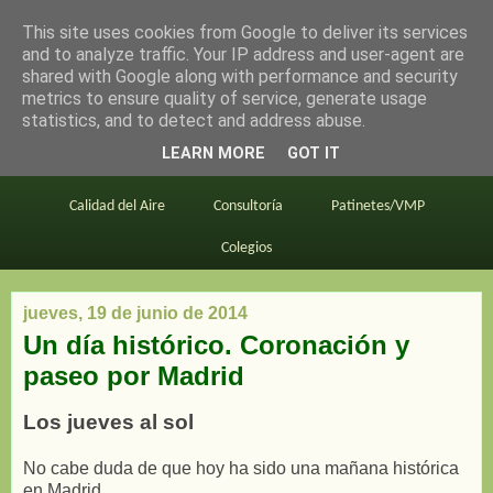
This site uses cookies from Google to deliver its services
en bici por madrid
and to analyze traffic. Your IP address and user-agent are
shared with Google along with performance and security
metrics to ensure quality of service, generate usage
statistics, and to detect and address abuse.
Este blog
BiciMAD
Primeros consejos
LEARN MORE
GOT IT
En bici al trabajo
Planos
Divulgación
Calidad del Aire
Consultoría
Patinetes/VMP
Colegios
jueves, 19 de junio de 2014
Un día histórico. Coronación y
paseo por Madrid
Los jueves al sol
No cabe duda de que hoy ha sido una mañana histórica
en Madrid.