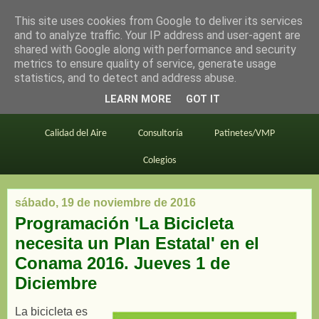
This site uses cookies from Google to deliver its services
en bici por madrid
and to analyze traffic. Your IP address and user-agent are
shared with Google along with performance and security
metrics to ensure quality of service, generate usage
statistics, and to detect and address abuse.
Este blog
BiciMAD
Primeros consejos
LEARN MORE
GOT IT
En bici al trabajo
Planos
Divulgación
Calidad del Aire
Consultoría
Patinetes/VMP
Colegios
sábado, 19 de noviembre de 2016
Programación 'La Bicicleta
necesita un Plan Estatal' en el
Conama 2016. Jueves 1 de
Diciembre
La bicicleta es