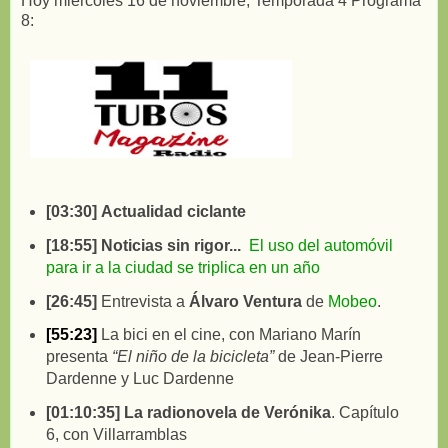
Hoy miércoles 16 de noviembre, Temporada 4 Programa
8:
[03:30]
Actualidad ciclante
[18:55]
Noticias sin rigor...
El uso del automóvil
para ir a la ciudad se triplica en un año
[26:45]
Entrevista a
Álvaro Ventura
de
Mobeo
.
[55:23]
La bici en el cine, con Mariano Marín
presenta
“El niño de la bicicleta”
de Jean-Pierre
Dardenne y Luc Dardenne
[01:10:35]
La radionovela de Verónika
. Capítulo
6, con Villarramblas