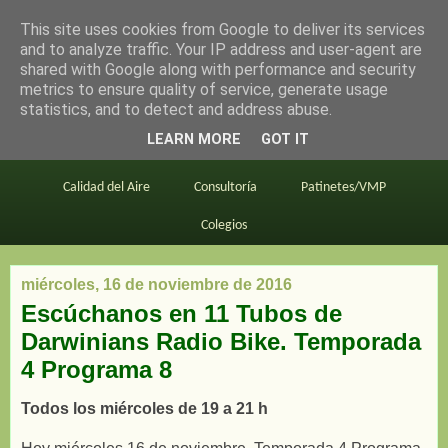
This site uses cookies from Google to deliver its services
en bici por madrid
and to analyze traffic. Your IP address and user-agent are
shared with Google along with performance and security
metrics to ensure quality of service, generate usage
statistics, and to detect and address abuse.
Este blog
BiciMAD
Primeros consejos
LEARN MORE
GOT IT
En bici al trabajo
Planos
Divulgación
Calidad del Aire
Consultoría
Patinetes/VMP
Colegios
miércoles, 16 de noviembre de 2016
Escúchanos en 11 Tubos de
Darwinians Radio Bike. Temporada
4 Programa 8
Todos los miércoles de 19 a 21 h