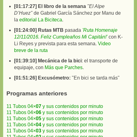
[
01:17:27
]
El libro de la semana
"El Alpe
D’Huez"
de Gabriel García Sánchez por Manu de
la
editorial La Biciteca
.
[
01:24:00
]
Rutas MTB
pasada
'Ruta Homenaje
12/11/2016. Feliz Cumpleaños Mi Capitán!'
con K-
Li Reyes y prevista para esta semana.
Video
breve de la ruta
[
01:39:10
]
Mecánica de la bici
: el transporte de
equipaje, con
Más que Parches
.
[
01:51:26
]
Excusómetro:
"En bici se tarda más"
Programas anteriores
11 Tubos 04×
07
y sus contenidos por minuto
11 Tubos 04×
06
y sus contenidos por minuto
11 Tubos 04×
05
y sus contenidos por minuto
11 Tubos 04×
04
y sus contenidos por minuto
11 Tubos 04×
03
y sus contenidos por minuto
11 Tubos 04×
02
y sus contenidos por minuto