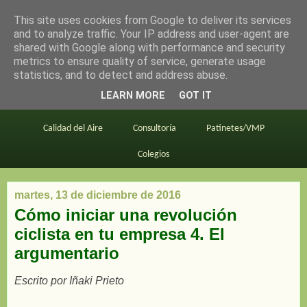
This site uses cookies from Google to deliver its services
en bici por madrid
and to analyze traffic. Your IP address and user-agent are
shared with Google along with performance and security
metrics to ensure quality of service, generate usage
statistics, and to detect and address abuse.
Este blog
BiciMAD
Primeros consejos
LEARN MORE
GOT IT
En bici al trabajo
Planos
Divulgación
Calidad del Aire
Consultoría
Patinetes/VMP
Colegios
martes, 13 de diciembre de 2016
Cómo iniciar una revolución
ciclista en tu empresa 4. El
argumentario
Escrito por Iñaki Prieto