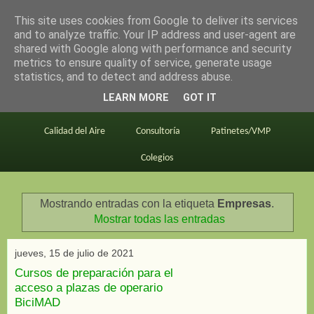
This site uses cookies from Google to deliver its services
en bici por madrid
and to analyze traffic. Your IP address and user-agent are
shared with Google along with performance and security
metrics to ensure quality of service, generate usage
statistics, and to detect and address abuse.
Este blog
BiciMAD
Primeros consejos
LEARN MORE
GOT IT
En bici al trabajo
Planos
Divulgación
Calidad del Aire
Consultoría
Patinetes/VMP
Colegios
Mostrando entradas con la etiqueta
Empresas
.
Mostrar todas las entradas
jueves, 15 de julio de 2021
Cursos de preparación para el
acceso a plazas de operario
BiciMAD