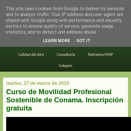
This site uses cookies from Google to deliver its services
en bici por madrid
and to analyze traffic. Your IP address and user-agent are
shared with Google along with performance and security
metrics to ensure quality of service, generate usage
statistics, and to detect and address abuse.
Este blog
BiciMAD
Primeros consejos
LEARN MORE
GOT IT
En bici al trabajo
Planos
Divulgación
Calidad del Aire
Consultoría
Patinetes/VMP
Colegios
martes, 27 de marzo de 2018
Curso de Movilidad Profesional
Sostenible de Conama. Inscripción
gratuita