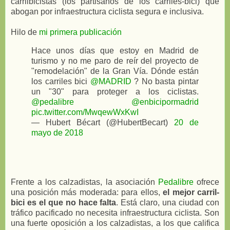
carrilbicistas (los partisanos de los carriles-bici) que
abogan por infraestructura ciclista segura e inclusiva.
Hilo de
mi primera publicación
Hace unos días que estoy en Madrid de
turismo y no me paro de reír del proyecto de
"remodelación" de la Gran Vía. Dónde están
los carriles bici
@MADRID
? No basta pintar
un "30" para proteger a los ciclistas.
@pedalibre
@enbicipormadrid
pic.twitter.com/MwqewWxKwI
— Hubert Bécart (@HubertBecart)
20 de
mayo de 2018
Frente a los calzadistas, la asociación
Pedalibre
ofrece
una posición más moderada: para ellos,
el mejor carril-
bici es el que no hace falta
. Está claro, una ciudad con
tráfico pacificado no necesita infraestructura ciclista. Son
una fuerte oposición a los calzadistas, a los que califica