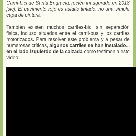
Carril-bici de Santa Engracia, recién inaugurado en 2018
[sic]. El pavimento rojo es asfalto tintado, no una simple
capa de pintura.
También existen muchos carriles-bici sin separación
física, incluso situados entre el carril-bus y los carriles
motorizados. Para resolver este problema y a pesar de
numerosas críticas,
algunos carriles se han instalado...
en el lado izquierdo de la calzada
como testimonia este
video: