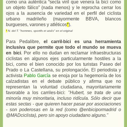
como una auténtica “secta viril que venera la bici como
un objeto fálico” (nada menos) y le reprocha cerrar los
ojos a la ausencia de variedad en el perfil del ciclista
urbano madrileño (mayormente BBVA, blancos
burgueses, varones y atléticos
*
).
*
N. del T. "hommes, sportifs et aisés" en el original
Para Pedalibre,
el carril-bici es una herramienta
inclusiva que permite que todo el mundo se mueva
en bici
. Por ello no dudan en reclamar infraestructuras
ciclistas en algunos ejes particularmente hostiles a la
bici, como el bien conocido por los turistas Paseo del
Prado o La Castellana, su prolongación. El periodista y
activista
Pablo García
se enoja por la hegemonía de los
calzadistas en el debate público y afirma que no
representan la voluntad ciudadana, mayoritariamente
favorable a los carriles-bici:
"Hubert, se trata de una
minoría muy minoritaria, incluso ridícula. Sólo decir que
estas sectas - que quieren hacer pasar por asociaciones
- son poderosas en la red (como @enbicipormadrid o
@MADciclista), pero sin apoyo ciudadano alguno."