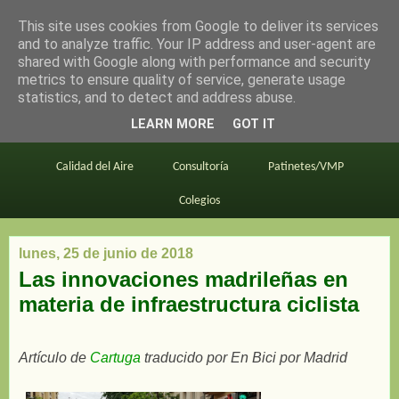
This site uses cookies from Google to deliver its services
en bici por madrid
and to analyze traffic. Your IP address and user-agent are
shared with Google along with performance and security
metrics to ensure quality of service, generate usage
statistics, and to detect and address abuse.
Este blog
BiciMAD
Primeros consejos
LEARN MORE
GOT IT
En bici al trabajo
Planos
Divulgación
Calidad del Aire
Consultoría
Patinetes/VMP
Colegios
lunes, 25 de junio de 2018
Las innovaciones madrileñas en
materia de infraestructura ciclista
Artículo de
Cartuga
traducido por En Bici por Madrid