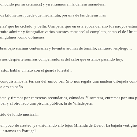
conocido por su cerámica) y ya entramos en la dehesa mirandesa.
os kilómetros, puede que media ruta, por una de las dehesas más
eras' que he ciclado, y bella. Una pena que en esta época del año los arroyos está
rmite admirar y fotografiar varios puentes 'romanos' al completo, como el de Urrie
 singulares, como dólmenes.
ras bajo encinas centenarias y levantar aromas de tomillo, cantueso, espliego....
 nos despierte sonrisas compensadoras del calor que estamos pasando hoy.
astor, hablar un rato con el guarda forestal...
conquistamos la terraza del único bar. Sito nos regala una madera dibujada com
o oro en paño.
rieta y tiramos por carreteras secundarias, cómodas. Y sorpresa, entramos por una p
 bar y al otro lado una piscina pública, la de Villadepera.
ido de fondo musical...
 un poco de cresteo, ya visionando a lo lejos Miranda de Duero. La bajada vertigin
... estamos en Portugal.