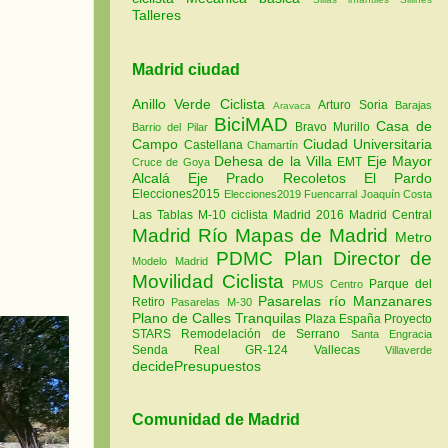
Talleres
Madrid ciudad
Anillo Verde Ciclista
Arturo Soria
Barajas
Aravaca
BiciMAD
Casa de
Bravo Murillo
Barrio del Pilar
Campo
Ciudad Universitaria
Castellana
Chamartín
Dehesa de la Villa
Eje Mayor
EMT
Cruce de Goya
Alcalá
Eje Prado Recoletos
El Pardo
Elecciones2015
Elecciones2019
Fuencarral
Joaquín Costa
Las Tablas
M-10 ciclista
Madrid 2016
Madrid Central
Madrid Río
Mapas de Madrid
Metro
PDMC Plan Director de
Modelo Madrid
Movilidad Ciclista
Parque del
PMUS Centro
Pasarelas río Manzanares
Retiro
Pasarelas M-30
Plano de Calles Tranquilas
Plaza España
Proyecto
STARS
Remodelación de Serrano
Santa Engracia
Senda Real GR-124
Vallecas
Villaverde
decidePresupuestos
Comunidad de Madrid