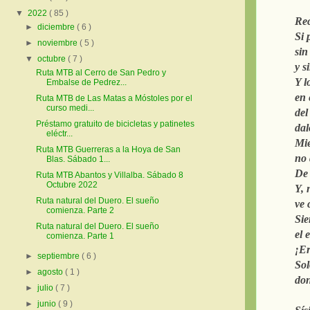
▼
2022
( 85 )
Rec
►
diciembre
( 6 )
Si 
►
noviembre
( 5 )
sin
▼
octubre
( 7 )
y s
Ruta MTB al Cerro de San Pedro y
Y l
Embalse de Pedrez...
en 
Ruta MTB de Las Matas a Móstoles por el
curso medi...
del
Préstamo gratuito de bicicletas y patinetes
dal
eléctr...
Mie
Ruta MTB Guerreras a la Hoya de San
no 
Blas. Sábado 1...
De 
Ruta MTB Abantos y Villalba. Sábado 8
Octubre 2022
Y, 
Ruta natural del Duero. El sueño
ve 
comienza. Parte 2
Sie
Ruta natural del Duero. El sueño
el 
comienza. Parte 1
¡Er
►
septiembre
( 6 )
Sol
►
agosto
( 1 )
don
►
julio
( 7 )
►
junio
( 9 )