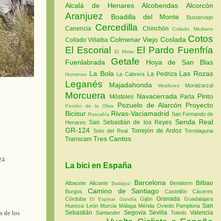
Alcalá de Henares
Alcobendas
Alcorcón
Aranjuez
Boadilla del Monte
Bustarviejo
Cercedilla
Canencia
Chinchón
Collado Mediano
Cotos
Colmenar Viejo
Coslada
Collado Villalba
El Escorial
El Pardo
Fuenfría
El Molar
Getafe
Fuenlabrada
Hoya de San Blas
La Bola
Las Rozas
La Pedriza
La Cabrera
Humanes
Leganés
Majadahonda
Moralzarzal
Miraflores
Morcuera
Navacerrada
Pinto
Móstoles
Parla
Pozuelo de Alarcón
Proyecto
Pontón de la Oliva
Bicisur
Rivas-Vaciamadrid
San Fernando de
Rascafría
Senda Real
San Sebastián de los Reyes
Henares
GR-124
Torrejón de Ardoz
Soto del Real
Torrelaguna
Tres Cantos
Transcam
24
La bici en España
Barcelona
Bilbao
Albacete
Alicante
Benidorm
Badajoz
Camino de Santiago
Burgos
Castellón
Cáceres
Granada
Córdoba
Gijón
Guadalajara
El Espinar
Gandía
San
Huesca
León
Murcia
Málaga
Mérida
Oviedo
Pamplona
s de los
Sebastián
Segovia
Sevilla
Valencia
Santander
Toledo