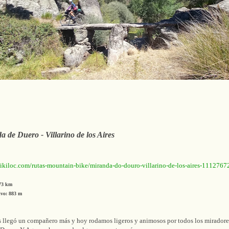
a de Duero - Villarino de los Aires
.wikiloc.com/rutas-mountain-bike/miranda-do-douro-villarino-de-los-aires-1112767
,73 km
ivo: 883 m
 llegó un compañero más y hoy rodamos ligeros y animosos por todos los miradore