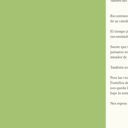
Arribes del
Recorremos
de su cated
El tiempo j
encontrándo
Suerte que 
paisanos no
mirador de l
También nos
Pero las vi
Fornillos d
nos queda ll
bajo la som
Nos espera 