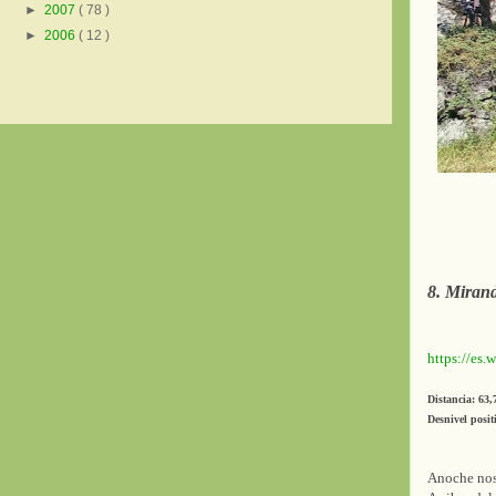
►
2007
( 78 )
►
2006
( 12 )
8. Mirand
https://es
Distancia: 63
Desnivel posit
Anoche nos