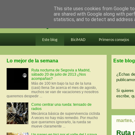
This site uses cookies from Google to 
are shared with Google along with per
en bici por madrid
statistics, and to detect and address 
Este blog
BiciMAD
Primeros consejos
Lo mejor de la semana
Este blog
Ruta nocturna de Segovia a Madrid,
¿Echas de 
sábado 20 de julio de 2013 ¿Nos
acompañas?
publicamos
Más de 100 km bajo la luz de la luna
(casi) llena Se acerca el mes de agosto,
Si quieres 
muchos se van de vacaciones y nosotros
escribe, q
queremos despedir ...
Como centrar una rueda: tensado de
radios
Mecánica básica de supervivencia ciclista
A veces no hay más remedio. Por mucho
martes,
que queramos ignorarlo, la rueda se
mueve claramente ...
Ruta 
Un paseo en bici por el valle del Lozoya.