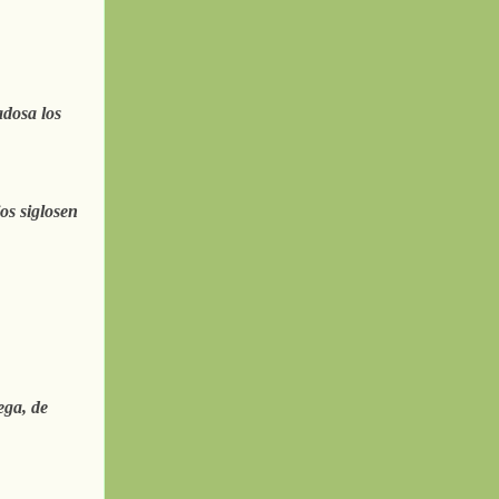
adosa los
s siglos
en
ega, de