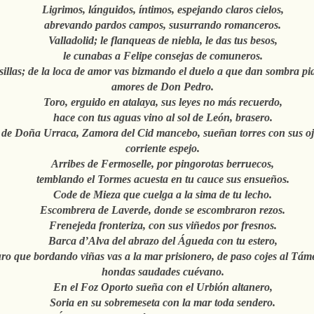
Ligrimos, lánguidos, íntimos, espejando claros cielos,
abrevando pardos campos, susurrando romanceros.
Valladolid; le flanqueas de niebla, le das tus besos,
le cunabas a Felipe consejas de comuneros.
sillas; de la loca de amor vas bizmando el duelo a que dan sombra pi
amores de Don Pedro.
Toro, erguido en atalaya, sus leyes no más recuerdo,
hace con tus aguas vino al sol de León, brasero.
de Doña Urraca, Zamora del Cid mancebo, sueñan torres con sus ojo
corriente espejo.
Arribes de Fermoselle, por pingorotas berruecos,
temblando el Tormes acuesta en tu cauce sus ensueños.
Code de Mieza que cuelga a la sima de tu lecho.
Escombrera de Laverde, donde se escombraron rezos.
Frenejeda fronteriza, con sus viñedos por fresnos.
Barca d’Alva del abrazo del Águeda con tu estero,
o que bordando viñas vas a la mar prisionero, de paso cojes al Tám
hondas saudades cuévano.
En el Foz Oporto sueña con el Urbión altanero,
Soria en su sobremeseta con la mar toda sendero.