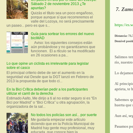
Sábado 2 de noviembre 2013 ¿Te
apuntas?
7. Zam
Quizás el título sea un poco engañoso,
porque aunque sí que recorreremos el
valle del Lozoya, no será precisamente
https://es
un paseo... pero es que s...
Guía para sortear los errores del nuevo
Distancia: 73
biciMAD
Desnivel posit
Aviso: los siguientes consejos están
aún probándose y no garantizamos que
funcionen. El a rtículo se ha modificado
en 26 ocasiones a pa...
Salimos te
río, nuestr
Lo que opine un ciclista es irrelevante para legislar
sobre el casco
El principal criterio debe de ser el aumento en la
Lo dejamos 
seguridad vial Desde que la DGT lanzó en Febrero de
2013 la propuesta de que todo ci...
Al principi
aprieta, te 
En la Bici Crítica deberían pedir a los participantes
utilizar el carril de la derecha
Estimado Aalto, Me dirijo a ti al no estar seguro si es “En
Sabemos que
Bici por Madrid” o “Bici Crítica” u otra agrupación, la
huerta que n
organizadora de la sal...
No todos los policías son así... por suerte
Aun así, se
Me gustaría empezar este artículo
diciendo que en la Policía Municipal de
Pasamos por
Madrid hay gente muy profesional, muy
educada, que conoce bien la ...