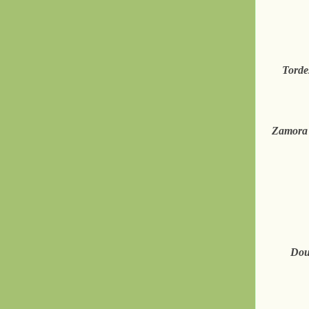
Torde
Zamora 
Dour