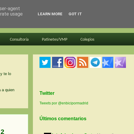
user-agent
erate usage
LEARN MORE
GOT IT
Consultoría
Patinetes/VMP
Colegios
y te lo
a a quien
Twitter
Tweets por @enbicipormadrid
Últimos comentarios
 2