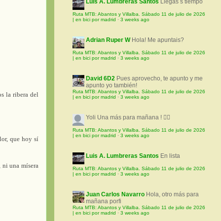
Luis A. Lumbreras Santos
Llegas s tiempo
Ruta MTB: Abantos y Villalba. Sábado 11 de julio de 2026
| en bici por madrid
·
3 weeks ago
Adrian Ruper W
Hola! Me apuntais?
Ruta MTB: Abantos y Villalba. Sábado 11 de julio de 2026
| en bici por madrid
·
3 weeks ago
David 6D2
Pues aprovecho, te apunto y me
apunto yo también!
Ruta MTB: Abantos y Villalba. Sábado 11 de julio de 2026
 la ribera del
| en bici por madrid
·
3 weeks ago
Yoli
Una más para mañana ! 🚵‍♀️
Ruta MTB: Abantos y Villalba. Sábado 11 de julio de 2026
| en bici por madrid
·
3 weeks ago
lor, que hoy sí
Luis A. Lumbreras Santos
En lista
, ni una mísera
Ruta MTB: Abantos y Villalba. Sábado 11 de julio de 2026
| en bici por madrid
·
3 weeks ago
Juan Carlos Navarro
Hola, otro más para
mañana porfi
Ruta MTB: Abantos y Villalba. Sábado 11 de julio de 2026
| en bici por madrid
·
3 weeks ago