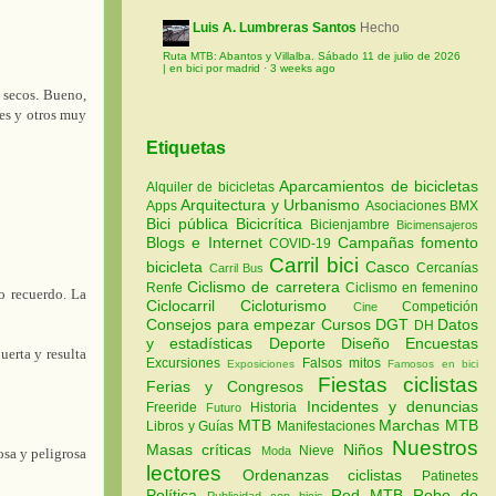
Luis A. Lumbreras Santos
Hecho
Ruta MTB: Abantos y Villalba. Sábado 11 de julio de 2026
| en bici por madrid
·
3 weeks ago
n secos. Bueno,
tes y otros muy
Etiquetas
Aparcamientos de bicicletas
Alquiler de bicicletas
Arquitectura y Urbanismo
Apps
Asociaciones
BMX
Bici pública
Bicicrítica
Bicienjambre
Bicimensajeros
Blogs e Internet
Campañas fomento
COVID-19
Carril bici
bicicleta
Casco
Cercanías
Carril Bus
Ciclismo de carretera
Renfe
Ciclismo en femenino
o recuerdo. La
Ciclocarril
Cicloturismo
Competición
Cine
Consejos para empezar
Cursos
DGT
Datos
DH
y estadísticas
Deporte
Diseño
Encuestas
uerta y resulta
Excursiones
Falsos mitos
Exposiciones
Famosos en bici
Fiestas ciclistas
Ferias y Congresos
Incidentes y denuncias
Freeride
Historia
Futuro
MTB
Marchas MTB
Libros y Guías
Manifestaciones
Nuestros
Masas críticas
Niños
Nieve
Moda
osa y peligrosa
lectores
Ordenanzas ciclistas
Patinetes
Política
Red MTB
Robo de
Publicidad con bicis