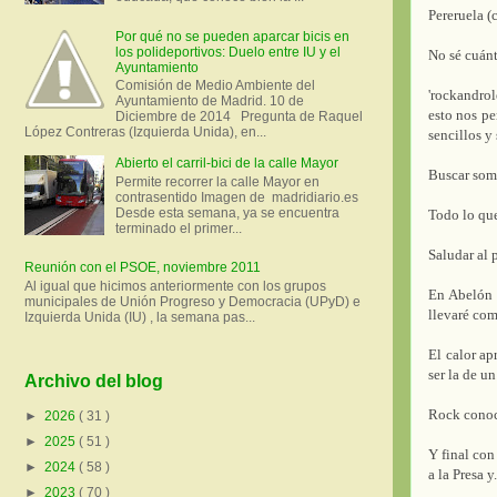
Pereruela (
Por qué no se pueden aparcar bicis en
los polideportivos: Duelo entre IU y el
No sé cuánt
Ayuntamiento
Comisión de Medio Ambiente del
'rockandrol
Ayuntamiento de Madrid. 10 de
esto nos pe
Diciembre de 2014 Pregunta de Raquel
López Contreras (Izquierda Unida), en...
sencillos y
Abierto el carril-bici de la calle Mayor
Buscar somb
Permite recorrer la calle Mayor en
contrasentido Imagen de madridiario.es
Desde esta semana, ya se encuentra
Todo lo que
terminado el primer...
Saludar al p
Reunión con el PSOE, noviembre 2011
Al igual que hicimos anteriormente con los grupos
En Abelón 
municipales de Unión Progreso y Democracia (UPyD) e
llevaré com
Izquierda Unida (IU) , la semana pas...
El calor ap
ser la de un
Archivo del blog
Rock conoc
►
2026
( 31 )
►
2025
( 51 )
Y final con
►
2024
( 58 )
a la Presa y
►
2023
( 70 )