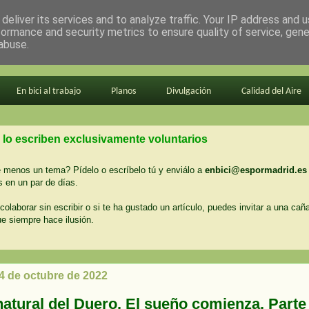
deliver its services and to analyze traffic. Your IP address and 
formance and security metrics to ensure quality of service, gen
abuse.
En bici al trabajo
Planos
Divulgación
Calidad del Aire
 lo escriben exclusivamente voluntarios
menos un tema? Pídelo o escríbelo tú y enviálo a
enbici@espormadrid.es
 en un par de días.
colaborar sin escribir o si te ha gustado un artículo, puedes invitar a una cañ
ue siempre hace ilusión.
 4 de octubre de 2022
natural del Duero. El sueño comienza. Parte