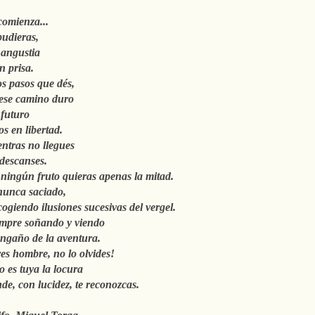
omienza...
pudieras,
 angustia
in prisa.
os pasos que dés,
ese camino duro
 futuro
os en libertad.
ntras no llegues
descanses.
ningún fruto quieras apenas la mitad.
nunca saciado,
cogiendo ilusiones sucesivas del vergel.
mpre soñando y viendo
engaño de la aventura.
es hombre, no lo olvides!
o es tuya la locura
de, con lucidez, te reconozcas.