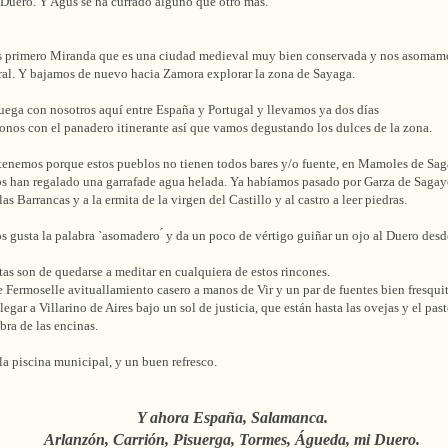
 Duero. Y Agus se ha currado alguno que otro más.
 primero Miranda que es una ciudad medieval muy bien conservada y nos asomamos
ral. Y bajamos de nuevo hacia Zamora explorar la zona de Sayaga.
uega con nosotros aquí entre España y Portugal y llevamos ya dos días
nos con el panadero itinerante así que vamos degustando los dulces de la zona.
tenemos porque estos pueblos no tienen todos bares y/o fuente, en Mamoles de Sag
s han regalado una garrafade agua helada. Ya habíamos pasado por Garza de Sagay
as Barrancas y a la ermita de la virgen del Castillo y al castro a leer piedras.
 gusta la palabra `asomadero ́ y da un poco de vértigo guiñar un ojo al Duero desde
stas son de quedarse a meditar en cualquiera de estos rincones.
e Fermoselle avituallamiento casero a manos de Vir y un par de fuentes bien fresquit
egar a Villarino de Aires bajo un sol de justicia, que están hasta las ovejas y el past
bra de las encinas.
la piscina municipal, y un buen refresco.
Y ahora España, Salamanca.
Arlanzón, Carrión, Pisuerga, Tormes, Águeda, mi Duero.