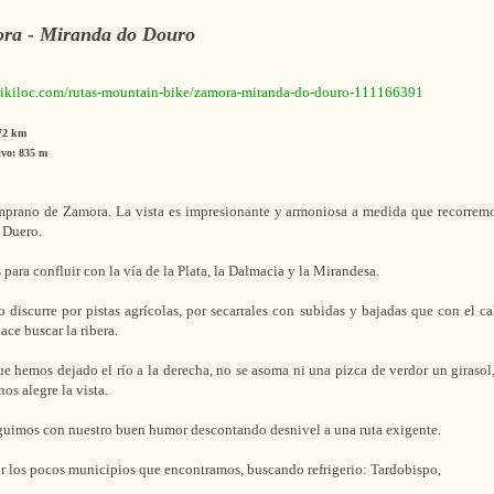
ora - Miranda do Douro
.wikiloc.com/rutas-mountain-bike/zamora-miranda-do-douro-111166391
,72 km
ivo: 835 m
mprano de Zamora. La vista es impresionante y armoniosa a medida que recorremos
o Duero.
para confluir con la vía de la Plata, la Dalmacia y la Mirandesa.
o discurre por pistas agrícolas, por secarrales con subidas y bajadas que con el ca
hace buscar la ribera.
 hemos dejado el río a la derecha, no se asoma ni una pizca de verdor un girasol
os alegre la vista.
guimos con nuestro buen humor descontando desnivel a una ruta exigente.
 los pocos municipios que encontramos, buscando refrigerio: Tardobispo,