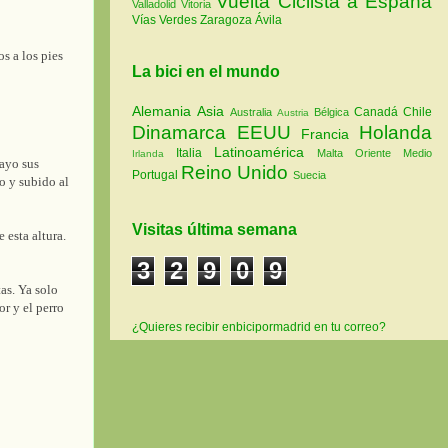
Vuelta Ciclista a España
Valladolid
Vitoria
Vías Verdes
Zaragoza
Ávila
 a los pies
La bici en el mundo
Alemania
Asia
Canadá
Chile
Australia
Bélgica
Austria
Dinamarca
EEUU
Holanda
Francia
Latinoamérica
Italia
Malta
Oriente Medio
Irlanda
ayo sus
Reino Unido
Portugal
Suecia
o y subido al
Visitas última semana
 esta altura.
3
2
9
0
9
as. Ya solo
or y el perro
¿Quieres recibir enbicipormadrid en tu correo?