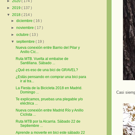
►
2020
( 174 )
►
2019
( 137 )
▼
2018
( 214 )
►
diciembre
( 16 )
►
noviembre
( 17 )
►
octubre
( 13 )
▼
septiembre
( 19 )
Nueva conexión entre Barrio del Pilar y
Anillo Cic...
Ruta MTB. Vuelta al embalse de
Santillana. Sábado ...
¿Qué es eso de una bici de GRAVEL?
¿Estás pensando en comprar una bici para
ir al tra...
La Fiesta de la Bicicleta 2018 en Madrid.
Casi siemp
Domingo ...
Te explicamos, pruebas una plegable y/o
eléctrica ...
Nueva conexión entre Madrid Río y Anillo
Ciclista ...
Ruta MTB por la Alcarria. Sábado 22 de
Septiembre ...
Aprende a moverte en bici este sábado 22