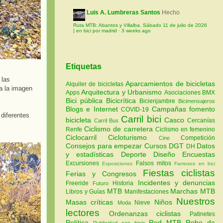
Luis A. Lumbreras Santos
Hecho
Ruta MTB: Abantos y Villalba. Sábado 11 de julio de 2026
| en bici por madrid
·
3 weeks ago
Etiquetas
 las
Aparcamientos de bicicletas
Alquiler de bicicletas
ba la imagen
Arquitectura y Urbanismo
Apps
Asociaciones
BMX
Bici pública
Bicicrítica
Bicienjambre
Bicimensajeros
Blogs e Internet
Campañas fomento
COVID-19
 diferentes
Carril bici
bicicleta
Casco
Cercanías
Carril Bus
Ciclismo de carretera
Renfe
Ciclismo en femenino
Ciclocarril
Cicloturismo
Competición
Cine
Consejos para empezar
Cursos
DGT
Datos
DH
y estadísticas
Deporte
Diseño
Encuestas
Excursiones
Falsos mitos
Exposiciones
Famosos en bici
Fiestas ciclistas
Ferias y Congresos
Incidentes y denuncias
Freeride
Historia
Futuro
MTB
Marchas MTB
Libros y Guías
Manifestaciones
Nuestros
Masas críticas
Niños
Nieve
Moda
lectores
Ordenanzas ciclistas
Patinetes
Política
Red MTB
Robo de
Publicidad con bicis