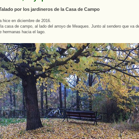
 Talado por los jardineros de la Casa de Campo
la hice en diciembre de 2016.
la casa de campo, al lado del arroyo de Meaques. Junto al sendero que va de
te hermanas hacia el lago.