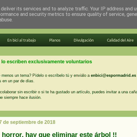
deliver its services and to analyze traffic. Your IP address and 
formance and security metrics to ensure quality of service, gen
abuse.
En bici al trabajo
Planos
Divulgación
Calidad del Aire
 lo escriben exclusivamente voluntarios
menos un tema? Pídelo o escríbelo tú y enviálo a
enbici@espormadrid.es
 en un par de días.
colaborar sin escribir o si te ha gustado un artículo, puedes invitar a una cañ
ue siempre hace ilusión.
17 de septiembre de 2018
 horror, hay que eliminar este árbol !!