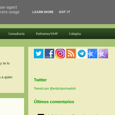
user-agent
erate usage
LEARN MORE
GOT IT
Consultoría
Patinetes/VMP
Colegios
y te lo
a a quien
Twitter
Tweets por @enbicipormadrid
Últimos comentarios