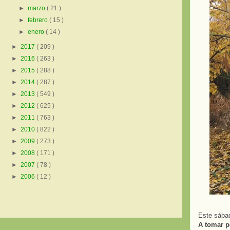
►
marzo
( 21 )
►
febrero
( 15 )
►
enero
( 14 )
►
2017
( 209 )
►
2016
( 263 )
►
2015
( 288 )
►
2014
( 287 )
►
2013
( 549 )
►
2012
( 625 )
►
2011
( 763 )
►
2010
( 822 )
►
2009
( 273 )
►
2008
( 171 )
►
2007
( 78 )
►
2006
( 12 )
Este sábad
A tomar po