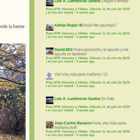
Luis A. Lumbreras Santos
Llegas s tiempo
Ruta MTB: Abantos y Villalba. Sábado 11 de julio de 2026
| en bici por madrid
·
3 weeks ago
Adrian Ruper W
Hola! Me apuntais?
sde la fuente
Ruta MTB: Abantos y Villalba. Sábado 11 de julio de 2026
| en bici por madrid
·
3 weeks ago
David 6D2
Pues aprovecho, te apunto y me
apunto yo también!
Ruta MTB: Abantos y Villalba. Sábado 11 de julio de 2026
| en bici por madrid
·
3 weeks ago
Yoli
Una más para mañana ! 🚵‍♀️
Ruta MTB: Abantos y Villalba. Sábado 11 de julio de 2026
| en bici por madrid
·
3 weeks ago
Luis A. Lumbreras Santos
En lista
Ruta MTB: Abantos y Villalba. Sábado 11 de julio de 2026
| en bici por madrid
·
3 weeks ago
Juan Carlos Navarro
Hola, otro más para
mañana porfi
Ruta MTB: Abantos y Villalba. Sábado 11 de julio de 2026
| en bici por madrid
·
3 weeks ago