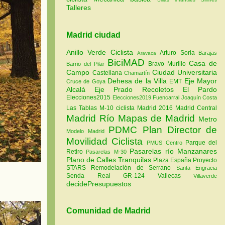
Talleres
Madrid ciudad
Anillo Verde Ciclista
Arturo Soria
Barajas
Aravaca
BiciMAD
Casa de
Bravo Murillo
Barrio del Pilar
Campo
Ciudad Universitaria
Castellana
Chamartín
Dehesa de la Villa
Eje Mayor
EMT
Cruce de Goya
Alcalá
Eje Prado Recoletos
El Pardo
Elecciones2015
Elecciones2019
Fuencarral
Joaquín Costa
Las Tablas
M-10 ciclista
Madrid 2016
Madrid Central
Madrid Río
Mapas de Madrid
Metro
PDMC Plan Director de
Modelo Madrid
Movilidad Ciclista
Parque del
PMUS Centro
Pasarelas río Manzanares
Retiro
Pasarelas M-30
Plano de Calles Tranquilas
Plaza España
Proyecto
STARS
Remodelación de Serrano
Santa Engracia
Senda Real GR-124
Vallecas
Villaverde
decidePresupuestos
Comunidad de Madrid