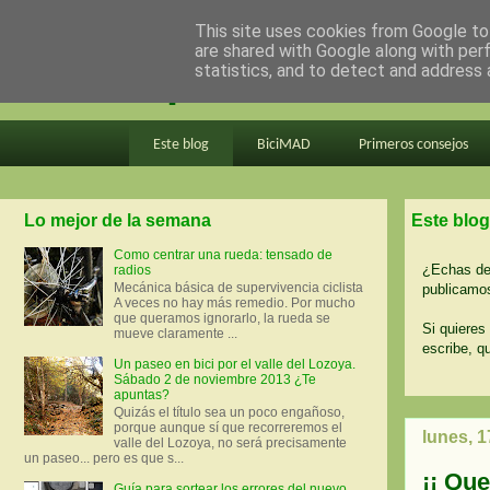
This site uses cookies from Google to 
are shared with Google along with per
en bici por madrid
statistics, and to detect and address 
Este blog
BiciMAD
Primeros consejos
Lo mejor de la semana
Este blog
Como centrar una rueda: tensado de
¿Echas de 
radios
Mecánica básica de supervivencia ciclista
publicamos
A veces no hay más remedio. Por mucho
que queramos ignorarlo, la rueda se
Si quieres 
mueve claramente ...
escribe, q
Un paseo en bici por el valle del Lozoya.
Sábado 2 de noviembre 2013 ¿Te
apuntas?
Quizás el título sea un poco engañoso,
porque aunque sí que recorreremos el
lunes, 
valle del Lozoya, no será precisamente
un paseo... pero es que s...
¡¡ Que
Guía para sortear los errores del nuevo