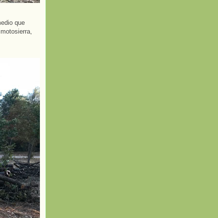
medio que
 motosierra,