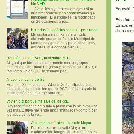
biciMAD
Ya está.
Aviso: los siguientes consejos están
aún probándose y no garantizamos que
funcionen. El a rtículo se ha modificado
Esta foto 
en 26 ocasiones a pa...
Estaba en 
No todos los policías son así... por suerte
de las sie
Me gustaría empezar este artículo
diciendo que en la Policía Municipal de
Madrid hay gente muy profesional, muy
educada, que conoce bien la ...
Reunión con el PSOE, noviembre 2011
Al igual que hicimos anteriormente con los grupos
municipales de Unión Progreso y Democracia (UPyD) e
Izquierda Unida (IU) , la semana pas...
A favor del carné de bici
Escrito el 3 de marzo por Wheels Se ha filtrado a los
medios de comunicación que la DGT está barajando la
instauración de un carné para co...
Voy en bici porque me sale de los coj...
Hoy recorrí Madrid de punta a punta con la bicicleta una
vez más. Estuve haciendo unos "mandaos" -como dicen
los abuelos-, y la ve...
Abierto el carril-bici de la calle Mayor
Permite recorrer la calle Mayor en
contrasentido Imagen de madridiario.es