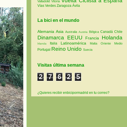
Vuelta Ciclista a España
Valladolid
Vitoria
Vías Verdes
Zaragoza
Ávila
La bici en el mundo
Alemania
Asia
Canadá
Chile
Australia
Bélgica
Austria
Dinamarca
EEUU
Holanda
Francia
Latinoamérica
Italia
Malta
Oriente Medio
Irlanda
Reino Unido
Portugal
Suecia
Visitas última semana
2
7
6
2
5
¿Quieres recibir enbicipormadrid en tu correo?