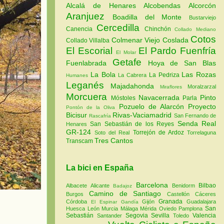
Alcalá de Henares
Alcobendas
Alcorcón
Aranjuez
Boadilla del Monte
Bustarviejo
Cercedilla
Canencia
Chinchón
Collado Mediano
Cotos
Colmenar Viejo
Coslada
Collado Villalba
El Escorial
El Pardo
Fuenfría
El Molar
Getafe
Fuenlabrada
Hoya de San Blas
La Bola
Las Rozas
La Pedriza
La Cabrera
Humanes
Leganés
Majadahonda
Moralzarzal
Miraflores
Morcuera
Navacerrada
Pinto
Móstoles
Parla
Pozuelo de Alarcón
Proyecto
Pontón de la Oliva
Bicisur
Rivas-Vaciamadrid
San Fernando de
Rascafría
Senda Real
San Sebastián de los Reyes
Henares
GR-124
Torrejón de Ardoz
Soto del Real
Torrelaguna
Tres Cantos
Transcam
La bici en España
Barcelona
Bilbao
Albacete
Alicante
Benidorm
Badajoz
Camino de Santiago
Burgos
Castellón
Cáceres
Granada
Córdoba
Gijón
Guadalajara
El Espinar
Gandía
San
Huesca
León
Murcia
Málaga
Mérida
Oviedo
Pamplona
Sebastián
Segovia
Sevilla
Valencia
Santander
Toledo