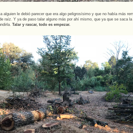
a alguien le debió parecer que era algo peligrosísimo y que no había más re
 de raíz. Y ya de paso talar alguno más por ahí mismo, que ya que se saca la
ndirla.
Talar y rascar, todo es empezar.