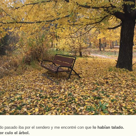
o pasado iba por el sendero y me encontré con que
lo habían talado.
r culo el árbol.