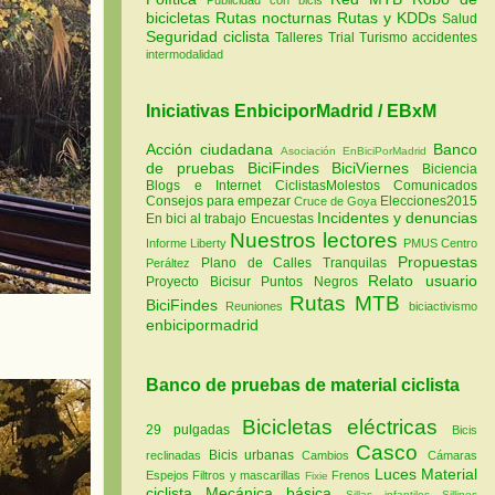
bicicletas
Rutas nocturnas
Rutas y KDDs
Salud
Seguridad ciclista
Talleres
Trial
Turismo
accidentes
intermodalidad
Iniciativas EnbiciporMadrid / EBxM
Acción ciudadana
Banco
Asociación EnBiciPorMadrid
de pruebas
BiciFindes
BiciViernes
Biciencia
Blogs e Internet
CiclistasMolestos
Comunicados
Consejos para empezar
Elecciones2015
Cruce de Goya
Incidentes y denuncias
En bici al trabajo
Encuestas
Nuestros lectores
Informe Liberty
PMUS Centro
Propuestas
Plano de Calles Tranquilas
Peráltez
Relato usuario
Proyecto Bicisur
Puntos Negros
Rutas MTB
BiciFindes
Reuniones
biciactivismo
enbicipormadrid
Banco de pruebas de material ciclista
Bicicletas eléctricas
29 pulgadas
Bicis
Casco
Bicis urbanas
reclinadas
Cambios
Cámaras
Luces
Material
Espejos
Filtros y mascarillas
Frenos
Fixie
ciclista
Mecánica básica
Sillas infantiles
Sillines