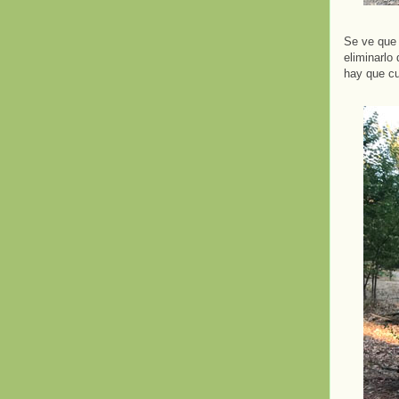
Se ve que 
eliminarlo
hay que cu