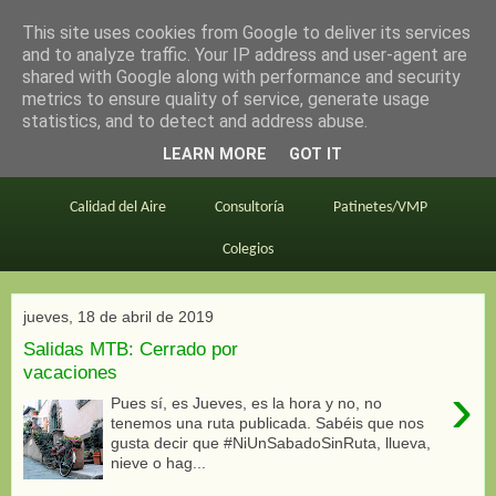
This site uses cookies from Google to deliver its services
en bici por madrid
and to analyze traffic. Your IP address and user-agent are
shared with Google along with performance and security
metrics to ensure quality of service, generate usage
statistics, and to detect and address abuse.
Este blog
BiciMAD
Primeros consejos
LEARN MORE
GOT IT
En bici al trabajo
Planos
Divulgación
Calidad del Aire
Consultoría
Patinetes/VMP
Colegios
jueves, 18 de abril de 2019
Salidas MTB: Cerrado por
vacaciones
›
Pues sí, es Jueves, es la hora y no, no
tenemos una ruta publicada. Sabéis que nos
gusta decir que #NiUnSabadoSinRuta, llueva,
nieve o hag...