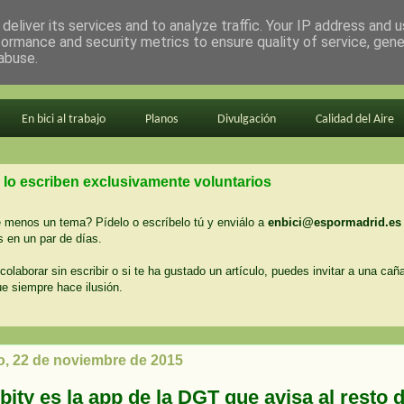
deliver its services and to analyze traffic. Your IP address and 
formance and security metrics to ensure quality of service, gen
abuse.
En bici al trabajo
Planos
Divulgación
Calidad del Aire
 lo escriben exclusivamente voluntarios
menos un tema? Pídelo o escríbelo tú y enviálo a
enbici@espormadrid.es
 en un par de días.
colaborar sin escribir o si te ha gustado un artículo, puedes invitar a una cañ
ue siempre hace ilusión.
, 22 de noviembre de 2015
ity es la app de la DGT que avisa al resto 