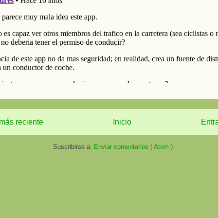
más reciente
Inicio
Entr
Suscribirse a:
Enviar comentarios ( Atom )