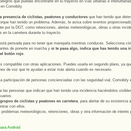
peligros que puedas encontrarte en tu trayecto en vías urbanas e interurbana
 en Comobity.
la presencia de ciclistas, peatones y conductores
que han tenido que dete
orque han tenido un problema. Además, te avisa sobre eventos proporcionad
te por la DGT, como retenciones, alertas meteorológicas, obras u otras incid
s en la carretera durante tu trayecto.
stá pensada para no tener que manejarla mientras conduces. Selecciona có
 antes de ponerte en marcha y
si te pasa algo, indica que has tenido una i
el botón rojo
.
 compatible con otras aplicaciones. Puedes usarla en segundo plano, ya qu
ones de voz que te ayudan a estar más alerta cuando es necesario.
la participación de personas concienciadas con las seguridad vial, Comobity 
 a las personas que indican que han tenido una incidencia haciéndolos visibles
suarios.
 grupos de ciclistas y peatones en carretera
, para alertar de su existencia 
ntrar con ellos.
de problemas meteorológicos, retenciones, obras y otra información de interés 
para Android