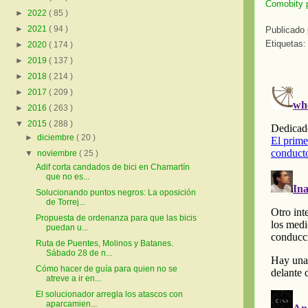
Comobity 
►
2022
( 85 )
►
2021
( 94 )
Publicado
Etiquetas:
►
2020
( 174 )
►
2019
( 137 )
►
2018
( 214 )
►
2017
( 209 )
►
2016
( 263 )
▼
2015
( 288 )
►
diciembre
( 20 )
▼
noviembre
( 25 )
Adif corta candados de bici en Chamartín
que no es...
Solucionando puntos negros: La oposición
de Torrej...
Propuesta de ordenanza para que las bicis
puedan u...
Ruta de Puentes, Molinos y Batanes.
Sábado 28 de n...
Cómo hacer de guía para quien no se
atreve a ir en...
El solucionador arregla los atascos con
aparcamien...