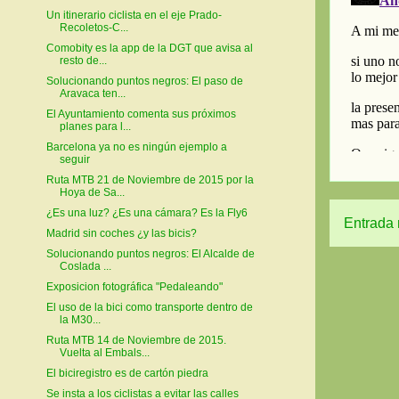
Un itinerario ciclista en el eje Prado-
Recoletos-C...
Comobity es la app de la DGT que avisa al
resto de...
Solucionando puntos negros: El paso de
Aravaca ten...
El Ayuntamiento comenta sus próximos
planes para l...
Barcelona ya no es ningún ejemplo a
seguir
Ruta MTB 21 de Noviembre de 2015 por la
Hoya de Sa...
¿Es una luz? ¿Es una cámara? Es la Fly6
Entrada 
Madrid sin coches ¿y las bicis?
Solucionando puntos negros: El Alcalde de
Coslada ...
Exposicion fotográfica "Pedaleando"
El uso de la bici como transporte dentro de
la M30...
Ruta MTB 14 de Noviembre de 2015.
Vuelta al Embals...
El biciregistro es de cartón piedra
Se insta a los ciclistas a evitar las calles