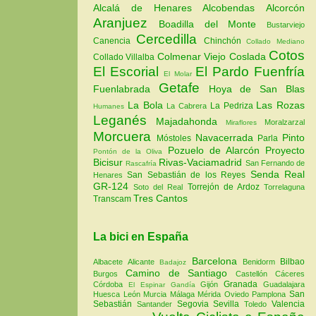
Alcalá de Henares
Alcobendas
Alcorcón
Aranjuez
Boadilla del Monte
Bustarviejo
Cercedilla
Canencia
Chinchón
Collado Mediano
Cotos
Colmenar Viejo
Coslada
Collado Villalba
El Escorial
El Pardo
Fuenfría
El Molar
Getafe
Fuenlabrada
Hoya de San Blas
La Bola
Las Rozas
La Pedriza
La Cabrera
Humanes
Leganés
Majadahonda
Moralzarzal
Miraflores
Morcuera
Navacerrada
Pinto
Móstoles
Parla
Pozuelo de Alarcón
Proyecto
Pontón de la Oliva
Bicisur
Rivas-Vaciamadrid
San Fernando de
Rascafría
Senda Real
San Sebastián de los Reyes
Henares
GR-124
Torrejón de Ardoz
Soto del Real
Torrelaguna
Tres Cantos
Transcam
La bici en España
Barcelona
Bilbao
Albacete
Alicante
Benidorm
Badajoz
Camino de Santiago
Burgos
Castellón
Cáceres
Granada
Córdoba
Gijón
Guadalajara
El Espinar
Gandía
San
Huesca
León
Murcia
Málaga
Mérida
Oviedo
Pamplona
Sebastián
Segovia
Sevilla
Valencia
Santander
Toledo