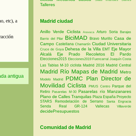
Talleres
Madrid ciudad
Anillo Verde Ciclista
Arturo Soria
Barajas
Aravaca
BiciMAD
Casa de
Bravo Murillo
Barrio del Pilar
Campo
Ciudad Universitaria
Castellana
Chamartín
Dehesa de la Villa
Eje Mayor
EMT
Cruce de Goya
Alcalá
Eje Prado Recoletos
El Pardo
Elecciones2015
Elecciones2019
Fuencarral
Joaquín Costa
Las Tablas
M-10 ciclista
Madrid 2016
Madrid Central
Madrid Río
Mapas de Madrid
Metro
ada antigua
PDMC Plan Director de
Modelo Madrid
Movilidad Ciclista
Parque del
PMUS Centro
Pasarelas río Manzanares
Retiro
Pasarelas M-30
Plano de Calles Tranquilas
Plaza España
Proyecto
STARS
Remodelación de Serrano
Santa Engracia
Senda Real GR-124
Vallecas
Villaverde
decidePresupuestos
Comunidad de Madrid