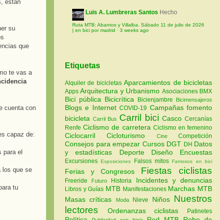
s, están
Luis A. Lumbreras Santos
Hecho
Ruta MTB: Abantos y Villalba. Sábado 11 de julio de 2026
ner su
| en bici por madrid
·
3 weeks ago
os
encias que
Etiquetas
mo te vas a
ncidencia
Aparcamientos de bicicletas
Alquiler de bicicletas
Arquitectura y Urbanismo
Apps
Asociaciones
BMX
Bici pública
Bicicrítica
Bicienjambre
Bicimensajeros
Blogs e Internet
Campañas fomento
e cuenta con
COVID-19
Carril bici
bicicleta
Casco
Cercanías
Carril Bus
Ciclismo de carretera
Renfe
Ciclismo en femenino
es capaz de:
Ciclocarril
Cicloturismo
Competición
Cine
Consejos para empezar
Cursos
DGT
Datos
DH
 para el
y estadísticas
Deporte
Diseño
Encuestas
Excursiones
Falsos mitos
Exposiciones
Famosos en bici
Fiestas ciclistas
a los que se
Ferias y Congresos
Incidentes y denuncias
Freeride
Historia
Futuro
para tu
MTB
Marchas MTB
Libros y Guías
Manifestaciones
Nuestros
Masas críticas
Niños
Nieve
Moda
lectores
Ordenanzas ciclistas
Patinetes
Política
Red MTB
Robo de
Publicidad con bicis