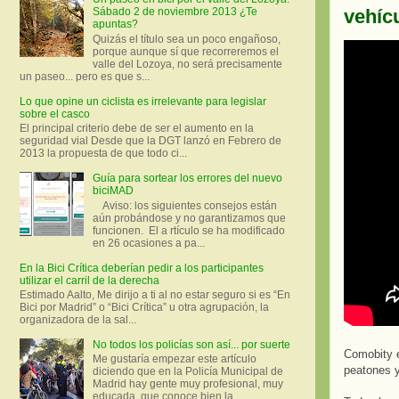
vehíc
Sábado 2 de noviembre 2013 ¿Te
apuntas?
Quizás el título sea un poco engañoso,
porque aunque sí que recorreremos el
valle del Lozoya, no será precisamente
un paseo... pero es que s...
Lo que opine un ciclista es irrelevante para legislar
sobre el casco
El principal criterio debe de ser el aumento en la
seguridad vial Desde que la DGT lanzó en Febrero de
2013 la propuesta de que todo ci...
Guía para sortear los errores del nuevo
biciMAD
Aviso: los siguientes consejos están
aún probándose y no garantizamos que
funcionen. El a rtículo se ha modificado
en 26 ocasiones a pa...
En la Bici Crítica deberían pedir a los participantes
utilizar el carril de la derecha
Estimado Aalto, Me dirijo a ti al no estar seguro si es “En
Bici por Madrid” o “Bici Crítica” u otra agrupación, la
organizadora de la sal...
No todos los policías son así... por suerte
Comobity e
Me gustaría empezar este artículo
peatones y
diciendo que en la Policía Municipal de
Madrid hay gente muy profesional, muy
educada, que conoce bien la ...