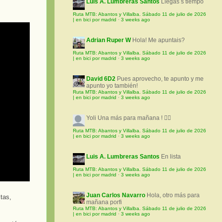
Luis A. Lumbreras Santos
Llegas s tiempo
Ruta MTB: Abantos y Villalba. Sábado 11 de julio de 2026
| en bici por madrid
·
3 weeks ago
Adrian Ruper W
Hola! Me apuntais?
Ruta MTB: Abantos y Villalba. Sábado 11 de julio de 2026
| en bici por madrid
·
3 weeks ago
David 6D2
Pues aprovecho, te apunto y me
apunto yo también!
Ruta MTB: Abantos y Villalba. Sábado 11 de julio de 2026
| en bici por madrid
·
3 weeks ago
Yoli
Una más para mañana ! 🚵‍♀️
Ruta MTB: Abantos y Villalba. Sábado 11 de julio de 2026
| en bici por madrid
·
3 weeks ago
Luis A. Lumbreras Santos
En lista
Ruta MTB: Abantos y Villalba. Sábado 11 de julio de 2026
| en bici por madrid
·
3 weeks ago
Juan Carlos Navarro
Hola, otro más para
tas,
mañana porfi
Ruta MTB: Abantos y Villalba. Sábado 11 de julio de 2026
| en bici por madrid
·
3 weeks ago