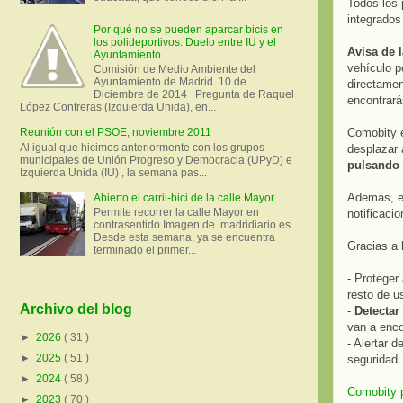
Todos los 
integrados
Por qué no se pueden aparcar bicis en
los polideportivos: Duelo entre IU y el
Avisa de 
Ayuntamiento
vehículo p
Comisión de Medio Ambiente del
Ayuntamiento de Madrid. 10 de
directamen
Diciembre de 2014 Pregunta de Raquel
encontrará
López Contreras (Izquierda Unida), en...
Comobity e
Reunión con el PSOE, noviembre 2011
Al igual que hicimos anteriormente con los grupos
desplazar
municipales de Unión Progreso y Democracia (UPyD) e
pulsando 
Izquierda Unida (IU) , la semana pas...
Además, es
Abierto el carril-bici de la calle Mayor
Permite recorrer la calle Mayor en
notificaci
contrasentido Imagen de madridiario.es
Desde esta semana, ya se encuentra
Gracias a 
terminado el primer...
- Proteger
resto de u
Archivo del blog
-
Detectar
van a enco
►
2026
( 31 )
- Alertar 
►
2025
( 51 )
seguridad.
►
2024
( 58 )
Comobity 
►
2023
( 70 )