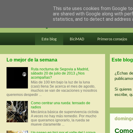
This site uses cookies from Google to 
are shared with Google along with per
en bici por madrid
statistics, and to detect and address 
Este blog
BiciMAD
Primeros consejos
Lo mejor de la semana
Este blog
Ruta nocturna de Segovia a Madrid,
¿Echas de 
sábado 20 de julio de 2013 ¿Nos
acompañas?
publicamos
Más de 100 km bajo la luz de la luna
(casi) llena Se acerca el mes de agosto,
Si quieres 
muchos se van de vacaciones y nosotros
escribe, q
queremos despedir ...
Como centrar una rueda: tensado de
radios
Mecánica básica de supervivencia ciclista
A veces no hay más remedio. Por mucho
domingo
que queramos ignorarlo, la rueda se
mueve claramente ...
Comob
Un paseo en bici por el valle del Lozoya.