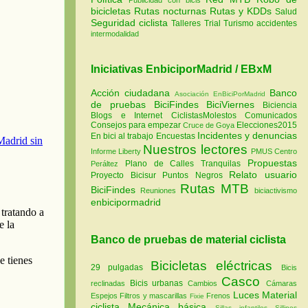
bicicletas
Rutas nocturnas
Rutas y KDDs
Salud
Seguridad ciclista
Talleres
Trial
Turismo
accidentes
intermodalidad
Iniciativas EnbiciporMadrid / EBxM
Acción ciudadana
Banco
Asociación EnBiciPorMadrid
de pruebas
BiciFindes
BiciViernes
Biciencia
Blogs e Internet
CiclistasMolestos
Comunicados
Consejos para empezar
Elecciones2015
Cruce de Goya
Incidentes y denuncias
En bici al trabajo
Encuestas
Nuestros lectores
Informe Liberty
PMUS Centro
Propuestas
Plano de Calles Tranquilas
Peráltez
Relato usuario
Proyecto Bicisur
Puntos Negros
Rutas MTB
BiciFindes
Reuniones
biciactivismo
enbicipormadrid
Banco de pruebas de material ciclista
Bicicletas eléctricas
29 pulgadas
Bicis
Casco
Bicis urbanas
reclinadas
Cambios
Cámaras
Luces
Material
Espejos
Filtros y mascarillas
Frenos
Fixie
ciclista
Mecánica básica
Sillas infantiles
Sillines