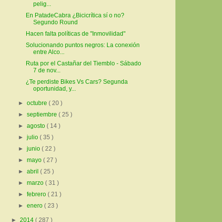
pelig...
En PatadeCabra ¿Bicicrítica sí o no?
Segundo Round
Hacen falta políticas de "Inmovilidad"
Solucionando puntos negros: La conexión
entre Alco...
Ruta por el Castañar del Tiemblo - Sábado
7 de nov...
¿Te perdiste Bikes Vs Cars? Segunda
oportunidad, y...
►
octubre
( 20 )
►
septiembre
( 25 )
►
agosto
( 14 )
►
julio
( 35 )
►
junio
( 22 )
►
mayo
( 27 )
►
abril
( 25 )
►
marzo
( 31 )
►
febrero
( 21 )
►
enero
( 23 )
►
2014
( 287 )