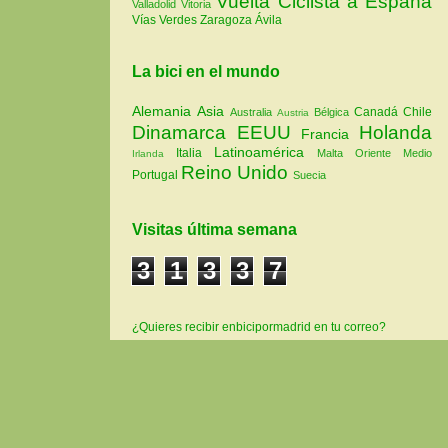
Vuelta Ciclista a España
Valladolid
Vitoria
Vías Verdes
Zaragoza
Ávila
La bici en el mundo
Alemania
Asia
Canadá
Chile
Australia
Bélgica
Austria
Dinamarca
EEUU
Holanda
Francia
Latinoamérica
Italia
Malta
Oriente Medio
Irlanda
Reino Unido
Portugal
Suecia
Visitas última semana
3
1
3
3
7
¿Quieres recibir enbicipormadrid en tu correo?