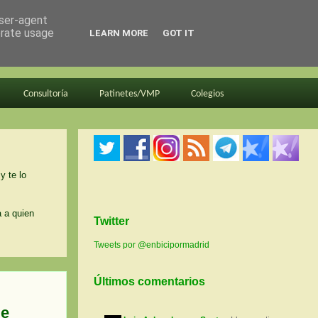
user-agent
erate usage
LEARN MORE
GOT IT
Consultoría
Patinetes/VMP
Colegios
y te lo
a a quien
Twitter
Tweets por @enbicipormadrid
Últimos comentarios
de