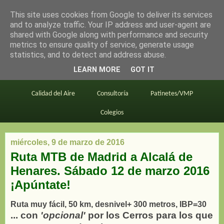
This site uses cookies from Google to deliver its services
en bici por madrid
and to analyze traffic. Your IP address and user-agent are
shared with Google along with performance and security
metrics to ensure quality of service, generate usage
statistics, and to detect and address abuse.
Este blog
BiciMAD
Primeros consejos
LEARN MORE
GOT IT
En bici al trabajo
Planos
Divulgación
Calidad del Aire
Consultoría
Patinetes/VMP
Colegios
miércoles, 9 de marzo de 2016
Ruta MTB de Madrid a Alcalá de
Henares. Sábado 12 de marzo 2016
¡Apúntate!
Ruta muy fácil, 50 km, desnivel+ 300 metros, IBP=30
... con
'opcional'
por los Cerros para los que