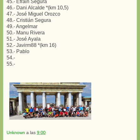
45.- Efrain Segura
46.- Dani Alcalde *(km 10,5)
47.- José Miguel Orozco
48.- Cristián Segura
49.- Angelmar
50.- Manu Rivera
51.- José Ayala
52.- Javirm88 *(km 16)
53.- Pablo
54.-
55.-
Unknown
a las
9:00