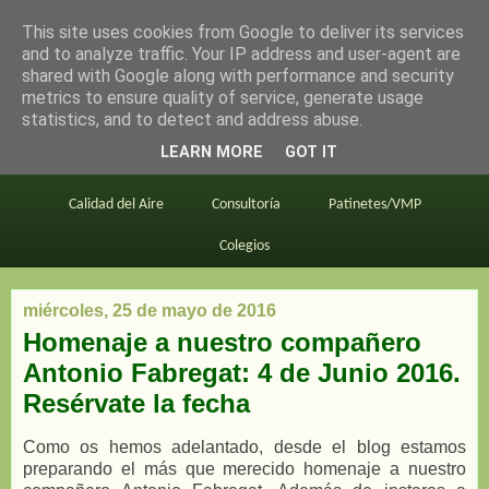
This site uses cookies from Google to deliver its services
en bici por madrid
and to analyze traffic. Your IP address and user-agent are
shared with Google along with performance and security
metrics to ensure quality of service, generate usage
statistics, and to detect and address abuse.
Este blog
BiciMAD
Primeros consejos
LEARN MORE
GOT IT
En bici al trabajo
Planos
Divulgación
Calidad del Aire
Consultoría
Patinetes/VMP
Colegios
miércoles, 25 de mayo de 2016
Homenaje a nuestro compañero
Antonio Fabregat: 4 de Junio 2016.
Resérvate la fecha
Como os hemos adelantado, desde el blog estamos
preparando el más que merecido homenaje a nuestro