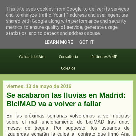
This site uses cookies from Google to deliver its services
en bici por madrid
and to analyze traffic. Your IP address and user-agent are
shared with Google along with performance and security
metrics to ensure quality of service, generate usage
statistics, and to detect and address abuse.
Este blog
BiciMAD
Primeros consejos
LEARN MORE
GOT IT
En bici al trabajo
Planos
Divulgación
Calidad del Aire
Consultoría
Patinetes/VMP
Colegios
viernes, 13 de mayo de 2016
Se acabaron las lluvias en Madrid:
BiciMAD va a volver a fallar
En las próximas semanas volveremos a ver noticias
sobre el mal funcionamiento de biciMAD tras unos
meses de tregua. Por supuesto, los usuarios de
izquierdas echarán la culpa al contrato que firmó Ana