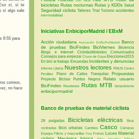
Eso sí, si te
bicicletas
Rutas nocturnas
Rutas y KDDs
Salud
Seguridad ciclista
 si algo sale
Talleres
Trial
Turismo
accidentes
intermodalidad
Iniciativas EnbiciporMadrid / EBxM
s 8:55 para
Acción ciudadana
Banco
Asociación EnBiciPorMadrid
de pruebas
BiciFindes
BiciViernes
Biciencia
Blogs e Internet
CiclistasMolestos
Comunicados
Consejos para empezar
Elecciones2015
Cruce de Goya
Incidentes y denuncias
En bici al trabajo
Encuestas
Nuestros lectores
Informe Liberty
PMUS Centro
Propuestas
Plano de Calles Tranquilas
Peráltez
Relato usuario
Proyecto Bicisur
Puntos Negros
tros correos,
Rutas MTB
BiciFindes
Reuniones
biciactivismo
vez, no hace
enbicipormadrid
Banco de pruebas de material ciclista
Bicicletas eléctricas
29 pulgadas
Bicis
Casco
Bicis urbanas
reclinadas
Cambios
Cámaras
Luces
Material
Espejos
Filtros y mascarillas
Frenos
Fixie
ciclista
Mecánica básica
Sillas infantiles
Sillines