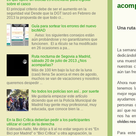
acom
sobre el casco
El principal criterio debe de ser el aumento en la
seguridad vial Desde que la DGT lanzó en Febrero de
2013 la propuesta de que todo ci...
Guía para sortear los errores del nuevo
Una ruta
biciMAD
Aviso: los siguientes consejos están
aún probándose y no garantizamos que
funcionen. El a rtículo se ha modificado
en 26 ocasiones a pa...
La semana
dedicándol
Ruta nocturna de Segovia a Madrid,
una muestr
sábado 20 de julio de 2013 ¿Nos
acompañas?
nuestras c
Más de 100 km bajo la luz de la luna
aún tan fr
(casi) llena Se acerca el mes de agosto,
muchos se van de vacaciones y nosotros
Ahora nue
queremos despedir ...
tenemos l
No todos los policías son así... por suerte
mejor rega
Me gustaría empezar este artículo
ayudarnos 
diciendo que en la Policía Municipal de
personas q
Madrid hay gente muy profesional, muy
educada, que conoce bien la ...
así que no
nos ha en
En la Bici Crítica deberían pedir a los participantes
res
olvides
utilizar el carril de la derecha
Estimado Aalto, Me dirijo a ti al no estar seguro si es “En
Para este
Bici por Madrid” o “Bici Crítica” u otra agrupación, la