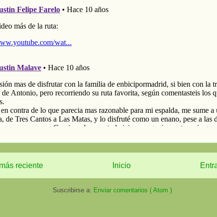
más reciente
Inicio
Entr
Suscribirse a:
Enviar comentarios ( Atom )