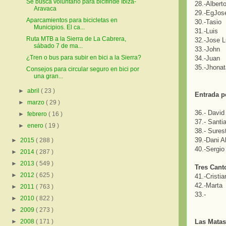
Se busca voluntario para bicifinde Ibiza-
28.-Albert
Aravaca
29.-EgJos
Aparcamientos para bicicletas en
30.-Tasio
Municipios. El ca...
31.-Luis
Ruta MTB a la Sierra de La Cabrera,
32.-Jose L
sábado 7 de ma...
33.-John
¿Tren o bus para subir en bici a la Sierra?
34.-Juan
35.-Jhonat
Consejos para circular seguro en bici por
una gran...
►
abril
( 23 )
Entrada p
►
marzo
( 29 )
36.- Davi
►
febrero
( 16 )
37.- Santi
►
enero
( 19 )
38.- Sures
39.-Dani A
►
2015
( 288 )
40.-Sergi
►
2014
( 287 )
►
2013
( 549 )
Tres Canto
►
2012
( 625 )
41.-Cristi
42.-Marta
►
2011
( 763 )
33.-
►
2010
( 822 )
►
2009
( 273 )
Las Matas 
►
2008
( 171 )