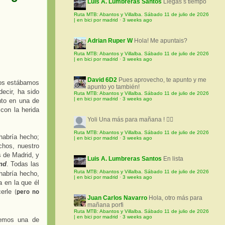
Luis A. Lumbreras Santos
Llegas s tiempo
Ruta MTB: Abantos y Villalba. Sábado 11 de julio de 2026
| en bici por madrid
·
3 weeks ago
Adrian Ruper W
Hola! Me apuntais?
Ruta MTB: Abantos y Villalba. Sábado 11 de julio de 2026
| en bici por madrid
·
3 weeks ago
David 6D2
Pues aprovecho, te apunto y me
os estábamos
apunto yo también!
ecir, ha sido
Ruta MTB: Abantos y Villalba. Sábado 11 de julio de 2026
| en bici por madrid
·
3 weeks ago
nto en una de
 con la herida
Yoli
Una más para mañana ! 🚵‍♀️
Ruta MTB: Abantos y Villalba. Sábado 11 de julio de 2026
habría hecho;
| en bici por madrid
·
3 weeks ago
chos, nuestro
s de Madrid, y
Luis A. Lumbreras Santos
En lista
nd
. Todas las
Ruta MTB: Abantos y Villalba. Sábado 11 de julio de 2026
habría hecho,
| en bici por madrid
·
3 weeks ago
 en la que él
erle
(
pero no
Juan Carlos Navarro
Hola, otro más para
mañana porfi
Ruta MTB: Abantos y Villalba. Sábado 11 de julio de 2026
| en bici por madrid
·
3 weeks ago
nemos una de