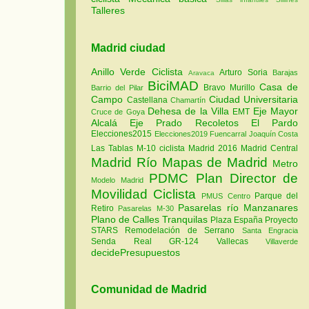
Talleres
Madrid ciudad
Anillo Verde Ciclista
Arturo Soria
Barajas
Aravaca
BiciMAD
Casa de
Bravo Murillo
Barrio del Pilar
Campo
Ciudad Universitaria
Castellana
Chamartín
Dehesa de la Villa
Eje Mayor
EMT
Cruce de Goya
Alcalá
Eje Prado Recoletos
El Pardo
Elecciones2015
Elecciones2019
Fuencarral
Joaquín Costa
Las Tablas
M-10 ciclista
Madrid 2016
Madrid Central
Madrid Río
Mapas de Madrid
Metro
PDMC Plan Director de
Modelo Madrid
Movilidad Ciclista
Parque del
PMUS Centro
Pasarelas río Manzanares
Retiro
Pasarelas M-30
Plano de Calles Tranquilas
Plaza España
Proyecto
STARS
Remodelación de Serrano
Santa Engracia
Senda Real GR-124
Vallecas
Villaverde
decidePresupuestos
Comunidad de Madrid