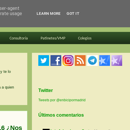
user-agent
erate usage
LEARN MORE
GOT IT
Consultoría
Patinetes/VMP
Colegios
y te lo
a a quien
Twitter
Tweets por @enbicipormadrid
Últimos comentarios
16 ¿Nos