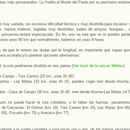
utas más primaverales: La Vuelta al Monte del Pardo por su perímetro exterior
a muy variada, sin excesiva dificultad técnica y muy divertida para iniciarse:
s, tramos trialeros, bajadas muy divertidas, vadeo de arroyos, bosques... 
 primavera estará espectacular. En fin, una na ruta que no te puedes perder
serán unos 90 km que normalmente, haremos en unas 9 horas.
s de que te entren las dudas por la longitud, es importante que sepas q
ara acortarla y/o plantear opciones alternativas:
, la ruta podríamos dividirla en tres partes [
Ver track de la ruta en Wikiloc
]
e Campo - Tres Cantos (25 km, unas 2h 00')
Cantos - Las Matas (33 km, unas 4h 15', puedes coger tren desde Atocha
tas - Casa de Campo (30 km, unas 2h 45', tren desde Atocha-Las Matas 14:3
guno no puede hacer la ruta completa, o le fallan las fuerzas, pasarem
 de Cercanías: El Goloso (km 19), Tres Cantos (km 24), Las Matas (km 56),
60), Pozuelo (km 75) y Aravaca (km 77).
ntarte a la vuelta completa o para hacer uno o dos
de los tramos (avísano