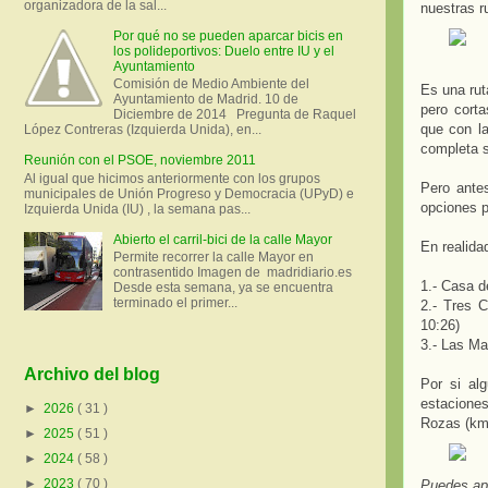
organizadora de la sal...
nuestras r
Por qué no se pueden aparcar bicis en
los polideportivos: Duelo entre IU y el
Ayuntamiento
Comisión de Medio Ambiente del
Es una rut
Ayuntamiento de Madrid. 10 de
pero corta
Diciembre de 2014 Pregunta de Raquel
que con la
López Contreras (Izquierda Unida), en...
completa 
Reunión con el PSOE, noviembre 2011
Al igual que hicimos anteriormente con los grupos
Pero ante
municipales de Unión Progreso y Democracia (UPyD) e
opciones p
Izquierda Unida (IU) , la semana pas...
Abierto el carril-bici de la calle Mayor
En realidad
Permite recorrer la calle Mayor en
contrasentido Imagen de madridiario.es
1.- Casa d
Desde esta semana, ya se encuentra
terminado el primer...
2.- Tres 
10:26)
3.- Las Ma
Archivo del blog
Por si al
estaciones
►
2026
( 31 )
Rozas (km 
►
2025
( 51 )
►
2024
( 58 )
►
2023
( 70 )
Puedes apu