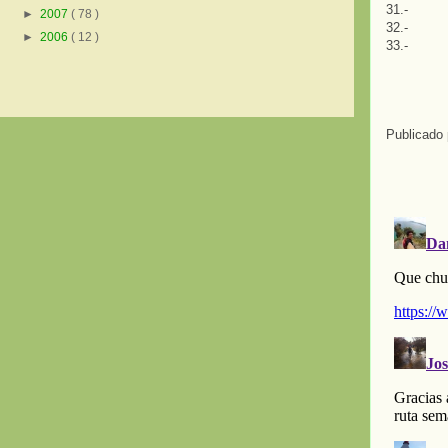
31.-
►
2007
( 78 )
32.-
►
2006
( 12 )
33.-
Publicado