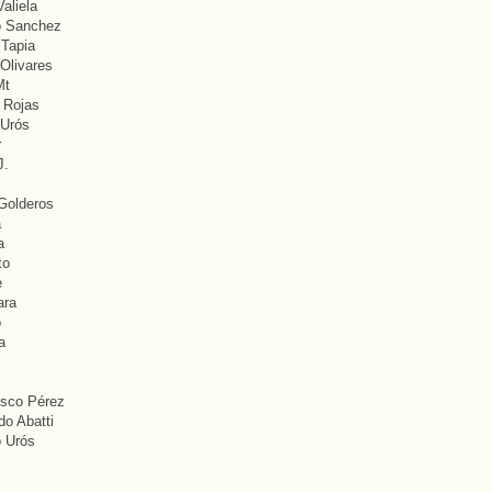
Valiela
to Sanchez
 Tapia
 Olivares
Mt
e Rojas
 Urós
r
J.
Golderos
a
a
to
e
ara
o
a
isco Pérez
do Abatti
o Urós