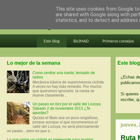
This site uses cookies from Google to 
are shared with Google along with per
en bici por madrid
statistics, and to detect and address 
Este blog
BiciMAD
Primeros consejos
Lo mejor de la semana
Este blog
Como centrar una rueda: tensado de
¿Echas de 
radios
Mecánica básica de supervivencia ciclista
publicamos
A veces no hay más remedio. Por mucho
que queramos ignorarlo, la rueda se
Si quieres 
mueve claramente ...
escribe, q
Un paseo en bici por el valle del Lozoya.
Sábado 2 de noviembre 2013 ¿Te
apuntas?
Quizás el título sea un poco engañoso,
porque aunque sí que recorreremos el
jueves,
valle del Lozoya, no será precisamente
un paseo... pero es que s...
Ruta 
Lo que opine un ciclista es irrelevante para legislar