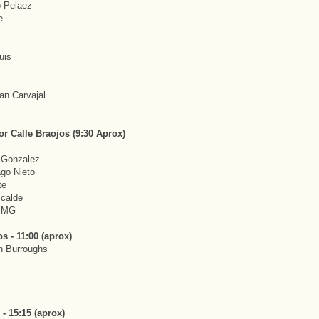
o Pelaez
e
uis
an Carvajal
or Calle Braojos (9:30 Aprox)
d Gonzalez
ago Nieto
te
lcalde
o MG
s - 11:00 (aprox)
an Burroughs
- 15:15 (aprox)