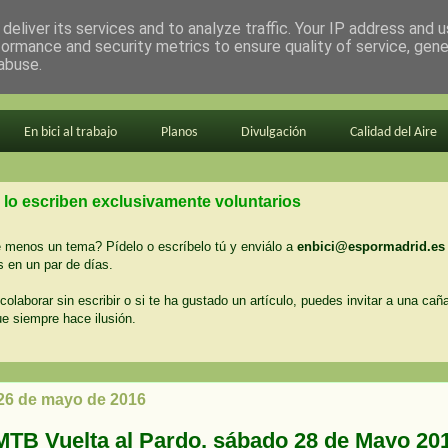
deliver its services and to analyze traffic. Your IP address and 
formance and security metrics to ensure quality of service, gen
abuse.
En bici al trabajo
Planos
Divulgación
Calidad del Aire
 lo escriben exclusivamente voluntarios
menos un tema? Pídelo o escríbelo tú y enviálo a
enbici@espormadrid.es
 en un par de días.
colaborar sin escribir o si te ha gustado un artículo, puedes invitar a una cañ
ue siempre hace ilusión.
 26 de mayo de 2016
MTB Vuelta al Pardo, sábado 28 de Mayo 20