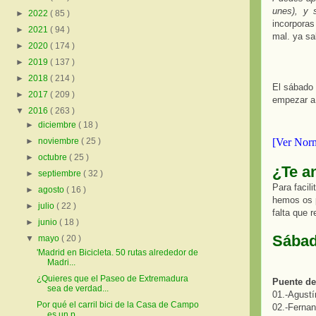
unes), y 
►
2022
( 85 )
incorporas
►
2021
( 94 )
mal. ya sa
►
2020
( 174 )
►
2019
( 137 )
►
2018
( 214 )
El sábado 
►
2017
( 209 )
empezar a 
▼
2016
( 263 )
►
diciembre
( 18 )
[Ver Norm
►
noviembre
( 25 )
►
octubre
( 25 )
¿Te a
►
septiembre
( 32 )
Para facili
►
agosto
( 16 )
hemos os 
►
julio
( 22 )
falta que r
►
junio
( 18 )
Sábad
▼
mayo
( 20 )
'Madrid en Bicicleta. 50 rutas alrededor de
Madri...
¿Quieres que el Paseo de Extremadura
Puente del
sea de verdad...
01.-Agustí
Por qué el carril bici de la Casa de Campo
02.-Ferna
es un p...