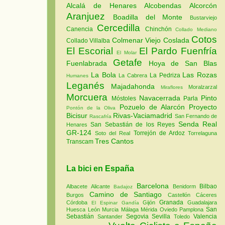
Alcalá de Henares
Alcobendas
Alcorcón
Aranjuez
Boadilla del Monte
Bustarviejo
Cercedilla
Canencia
Chinchón
Collado Mediano
Cotos
Colmenar Viejo
Coslada
Collado Villalba
El Escorial
El Pardo
Fuenfría
El Molar
Getafe
Fuenlabrada
Hoya de San Blas
La Bola
Las Rozas
La Pedriza
La Cabrera
Humanes
Leganés
Majadahonda
Moralzarzal
Miraflores
Morcuera
Navacerrada
Pinto
Móstoles
Parla
Pozuelo de Alarcón
Proyecto
Pontón de la Oliva
Bicisur
Rivas-Vaciamadrid
San Fernando de
Rascafría
Senda Real
San Sebastián de los Reyes
Henares
GR-124
Torrejón de Ardoz
Soto del Real
Torrelaguna
Tres Cantos
Transcam
La bici en España
Barcelona
Bilbao
Albacete
Alicante
Benidorm
Badajoz
Camino de Santiago
Burgos
Castellón
Cáceres
Granada
Córdoba
Gijón
Guadalajara
El Espinar
Gandía
San
Huesca
León
Murcia
Málaga
Mérida
Oviedo
Pamplona
Sebastián
Segovia
Sevilla
Valencia
Santander
Toledo