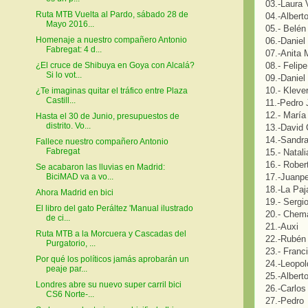
03.-Laura 
Ruta MTB Vuelta al Pardo, sábado 28 de
04.-Alber
Mayo 2016...
05.- Belén
Homenaje a nuestro compañero Antonio
06.-Daniel
Fabregat: 4 d...
07.-Anita 
08.- Felip
¿El cruce de Shibuya en Goya con Alcalá?
Si lo vot...
09.-Daniel
10.- Kleve
¿Te imaginas quitar el tráfico entre Plaza
Castill...
11.-Pedro 
12.- María
Hasta el 30 de Junio, presupuestos de
distrito. Vo...
13.-David 
14.-Sandr
Fallece nuestro compañero Antonio
Fabregat
15.- Natali
16.- Rober
Se acabaron las lluvias en Madrid:
17.-Juanp
BiciMAD va a vo...
18.-La Paj
Ahora Madrid en bici
19.- Sergi
El libro del gato Peráltez 'Manual ilustrado
20.- Chem
de ci...
21.-Auxi
Ruta MTB a la Morcuera y Cascadas del
22.-Rubén
Purgatorio, ...
23.- Franc
Por qué los políticos jamás aprobarán un
24.-Leopol
peaje par...
25.-Albert
Londres abre su nuevo super carril bici
26.-Carlos
CS6 Norte-...
27.-Pedro