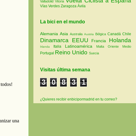
Vuelta Ciclista a España
Valladolid
Vitoria
Vías Verdes
Zaragoza
Ávila
La bici en el mundo
Alemania
Asia
Canadá
Chile
Australia
Bélgica
Austria
Dinamarca
EEUU
Holanda
Francia
Latinoamérica
Italia
Malta
Oriente Medio
Irlanda
Reino Unido
Portugal
Suecia
Visitas última semana
3
0
8
3
1
¿Quieres recibir enbicipormadrid en tu correo?