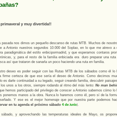
pañas?
 primaveral y muy divertida!!
 pasada nos dimos un pequeño descanso de rutas MTB. Muchos de nosotr
e a Antonio nuestros segundos 10.000 del Soplao, en lo que me atrevo a d
a paradigmática del estilo enbicipormadrid, y que esperamos contaros pro
rónicas, y, para el resto de la familia enbiciada era
duro preparar una ruta
esca así que trataron de sanarla un poco haciendo una ruta en familia.
stro deseo es poder seguir con las Rutas MTB de los sábados como él lo 
a firme certeza de que ese sería el deseo de Antonio. Como decimos mu
lo es darle continuidad a su legado, seguir creando familia, descubrir paisaje
los unos a los otros, siempre rodando al ritmo del más lento:
N
man behi
o
ue hemos participado del privilegio de conocer a Antonio sabemos cómo lo 
s ponemos manos a la obra. Nunca lo haremos como él, pero sí de la forma
señado. Y ese es el mejor homenaje que por nuestra parte podemos hac
ervar en tu agenda el próximo sábado
4 de
Junio
).
 sábado, y aprovechando las temperaturas ideales de Mayo, os propo