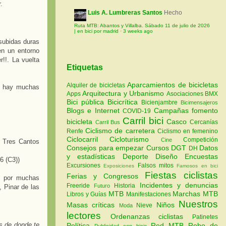
.
Luis A. Lumbreras Santos
Hecho
Ruta MTB: Abantos y Villalba. Sábado 11 de julio de 2026
| en bici por madrid
·
3 weeks ago
 subidas duras
en un entorno
!!. La vuelta
Etiquetas
Aparcamientos de bicicletas
Alquiler de bicicletas
ue hay muchas
Arquitectura y Urbanismo
Apps
Asociaciones
BMX
Bici pública
Bicicrítica
Bicienjambre
Bicimensajeros
Blogs e Internet
Campañas fomento
COVID-19
Carril bici
bicicleta
Casco
Cercanías
Carril Bus
Ciclismo de carretera
Renfe
Ciclismo en femenino
Ciclocarril
Cicloturismo
Competición
Cine
: Tres Cantos
Consejos para empezar
Cursos
DGT
Datos
DH
y estadísticas
Deporte
Diseño
Encuestas
6 (C3))
Excursiones
Falsos mitos
Exposiciones
Famosos en bici
Fiestas ciclistas
Ferias y Congresos
os por muchas
Incidentes y denuncias
Freeride
Historia
Futuro
 Pinar de las
MTB
Marchas MTB
Libros y Guías
Manifestaciones
Nuestros
Masas críticas
Niños
Nieve
Moda
lectores
Ordenanzas ciclistas
Patinetes
s de donde te
Política
Red MTB
Robo de
Publicidad con bicis