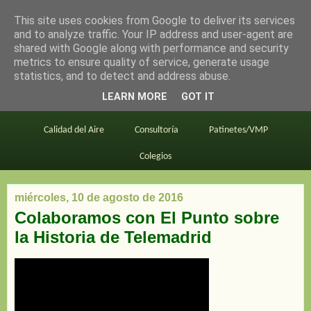
This site uses cookies from Google to deliver its services
en bici por madrid
and to analyze traffic. Your IP address and user-agent are
shared with Google along with performance and security
metrics to ensure quality of service, generate usage
statistics, and to detect and address abuse.
Este blog
BiciMAD
Primeros consejos
LEARN MORE
GOT IT
En bici al trabajo
Planos
Divulgación
Calidad del Aire
Consultoría
Patinetes/VMP
Colegios
miércoles, 10 de agosto de 2016
Colaboramos con El Punto sobre
la Historia de Telemadrid