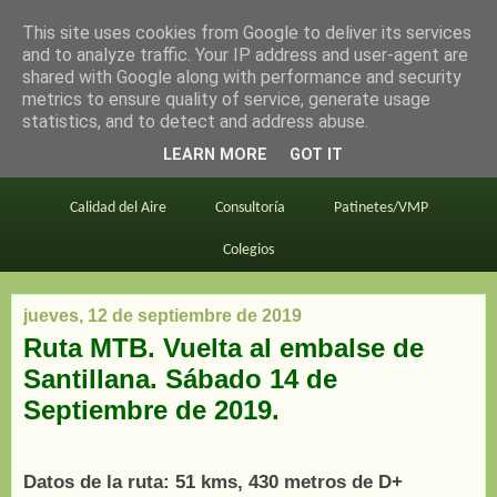
This site uses cookies from Google to deliver its services
en bici por madrid
and to analyze traffic. Your IP address and user-agent are
shared with Google along with performance and security
metrics to ensure quality of service, generate usage
statistics, and to detect and address abuse.
Este blog
BiciMAD
Primeros consejos
LEARN MORE
GOT IT
En bici al trabajo
Planos
Divulgación
Calidad del Aire
Consultoría
Patinetes/VMP
Colegios
jueves, 12 de septiembre de 2019
Ruta MTB. Vuelta al embalse de
Santillana. Sábado 14 de
Septiembre de 2019.
Datos de la ruta: 51 kms, 430 metros de D+