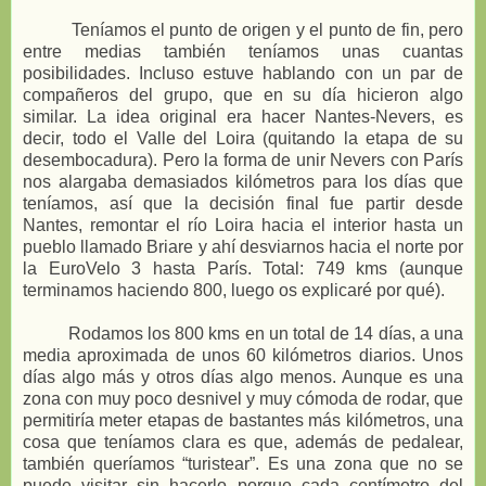
Teníamos el punto de origen y el punto de fin, pero
entre medias también teníamos unas cuantas
posibilidades. Incluso estuve hablando con un par de
compañeros del grupo, que en su día hicieron algo
similar. La idea original era hacer Nantes-Nevers, es
decir, todo el Valle del Loira (quitando la etapa de su
desembocadura). Pero la forma de unir Nevers con París
nos alargaba demasiados kilómetros para los días que
teníamos, así que la decisión final fue partir desde
Nantes, remontar el río Loira hacia el interior hasta un
pueblo llamado Briare y ahí desviarnos hacia el norte por
la EuroVelo 3 hasta París. Total: 749 kms (aunque
terminamos haciendo 800, luego os explicaré por qué).
Rodamos los 800 kms en un total de 14 días, a una
media aproximada de unos 60 kilómetros diarios. Unos
días algo más y otros días algo menos. Aunque es una
zona con muy poco desnivel y muy cómoda de rodar, que
permitiría meter etapas de bastantes más kilómetros, una
cosa que teníamos clara es que, además de pedalear,
también queríamos “turistear”. Es una zona que no se
puede visitar sin hacerlo porque cada centímetro del