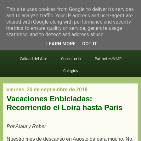
This site uses cookies from Google to deliver its services
en bici por madrid
and to analyze traffic. Your IP address and user-agent are
shared with Google along with performance and security
metrics to ensure quality of service, generate usage
statistics, and to detect and address abuse.
Este blog
BiciMAD
Primeros consejos
LEARN MORE
GOT IT
En bici al trabajo
Planos
Divulgación
Calidad del Aire
Consultoría
Patinetes/VMP
Colegios
viernes, 20 de septiembre de 2019
Vacaciones Enbiciadas:
Recorriendo el Loira hasta Paris
Por Alaia y Rober
Nuestro mes de descanso en Agosto da para mucho. No,