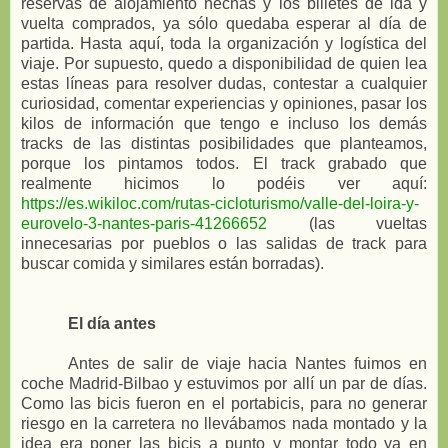
reservas de alojamiento hechas y los billetes de ida y
vuelta comprados, ya sólo quedaba esperar al día de
partida. Hasta aquí, toda la organización y logística del
viaje. Por supuesto, quedo a disponibilidad de quien lea
estas líneas para resolver dudas, contestar a cualquier
curiosidad, comentar experiencias y opiniones, pasar los
kilos de información que tengo e incluso los demás
tracks de las distintas posibilidades que planteamos,
porque los pintamos todos. El track grabado que
realmente hicimos lo podéis ver aquí:
https://es.wikiloc.com/rutas-cicloturismo/valle-del-loira-y-
eurovelo-3-nantes-paris-41266652
(las vueltas
innecesarias por pueblos o las salidas de track para
buscar comida y similares están borradas).
El día antes
Antes de salir de viaje hacia Nantes fuimos en
coche Madrid-Bilbao y estuvimos por allí un par de días.
Como las bicis fueron en el portabicis, para no generar
riesgo en la carretera no llevábamos nada montado y la
idea era poner las bicis a punto y montar todo ya en