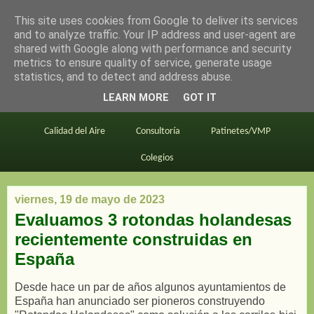
This site uses cookies from Google to deliver its services
en bici por madrid
and to analyze traffic. Your IP address and user-agent are
shared with Google along with performance and security
metrics to ensure quality of service, generate usage
statistics, and to detect and address abuse.
Este blog
BiciMAD
Primeros consejos
LEARN MORE
GOT IT
En bici al trabajo
Planos
Divulgación
Calidad del Aire
Consultoría
Patinetes/VMP
Colegios
viernes, 19 de mayo de 2023
Evaluamos 3 rotondas holandesas
recientemente construidas en
España
Desde hace un par de años algunos ayuntamientos de
España han anunciado ser pioneros construyendo