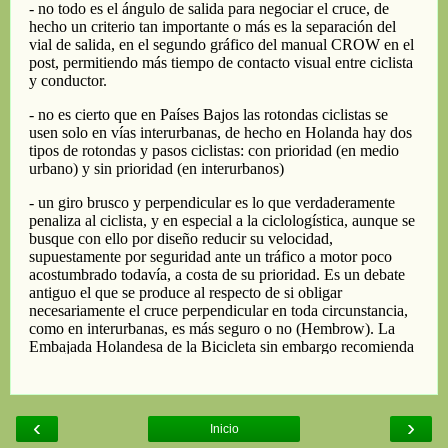
‹
›
Inicio