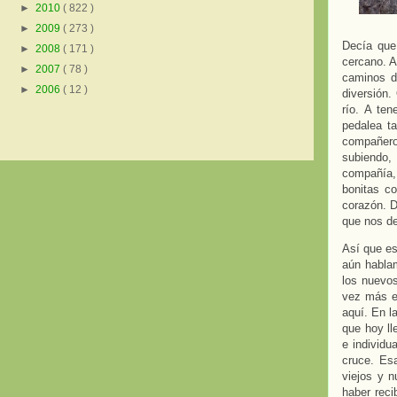
►
2010
( 822 )
►
2009
( 273 )
Decía que
►
2008
( 171 )
cercano. A
►
2007
( 78 )
caminos de
►
2006
( 12 )
diversión.
río. A te
pedalea ta
compañero
subiendo,
compañía, 
bonitas c
corazón. D
que nos de
Así que es
aún hablam
los nuevos
vez más e
aquí. En l
que hoy ll
e individu
cruce. Esa
viejos y n
haber reci