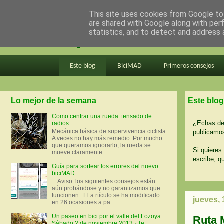
This site uses cookies from Google to 
are shared with Google along with per
en bici por madrid
statistics, and to detect and address 
Este blog
BiciMAD
Primeros consejos
Lo mejor de la semana
Este blog
Como centrar una rueda: tensado de
¿Echas de 
radios
Mecánica básica de supervivencia ciclista
publicamos
A veces no hay más remedio. Por mucho
que queramos ignorarlo, la rueda se
Si quieres 
mueve claramente ...
escribe, q
Guía para sortear los errores del nuevo
biciMAD
Aviso: los siguientes consejos están
aún probándose y no garantizamos que
funcionen. El a rtículo se ha modificado
jueves,
en 26 ocasiones a pa...
Un paseo en bici por el valle del Lozoya.
Ruta 
Sábado 2 de noviembre 2013 ¿Te