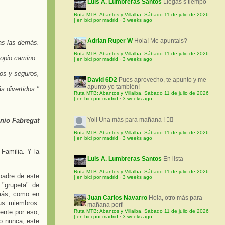
Luis A. Lumbreras Santos
Llegas s tiempo
Ruta MTB: Abantos y Villalba. Sábado 11 de julio de 2026
| en bici por madrid
·
3 weeks ago
Adrian Ruper W
Hola! Me apuntais?
das las demás.
Ruta MTB: Abantos y Villalba. Sábado 11 de julio de 2026
ropio camino.
| en bici por madrid
·
3 weeks ago
os y seguros,
David 6D2
Pues aprovecho, te apunto y me
apunto yo también!
 divertidos."
Ruta MTB: Abantos y Villalba. Sábado 11 de julio de 2026
| en bici por madrid
·
3 weeks ago
Yoli
Una más para mañana ! 🚵‍♀️
nio Fabregat
Ruta MTB: Abantos y Villalba. Sábado 11 de julio de 2026
| en bici por madrid
·
3 weeks ago
Familia. Y la
Luis A. Lumbreras Santos
En lista
Ruta MTB: Abantos y Villalba. Sábado 11 de julio de 2026
padre de este
| en bici por madrid
·
3 weeks ago
 "grupeta" de
 más, como en
Juan Carlos Navarro
Hola, otro más para
us miembros.
mañana porfi
ente por eso,
Ruta MTB: Abantos y Villalba. Sábado 11 de julio de 2026
| en bici por madrid
·
3 weeks ago
o nunca, este