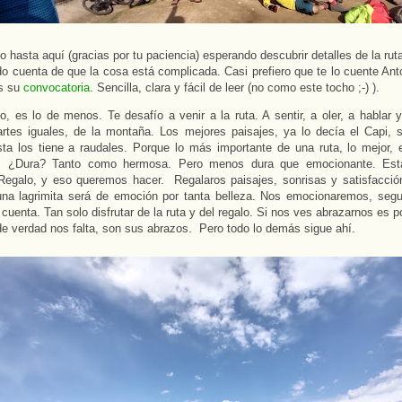
do hasta aquí (gracias por tu paciencia) esperando descubrir detalles de la rut
o cuenta de que la cosa está complicada. Casi prefiero que te lo cuente Ant
es su
convocatoria
. Sencilla, clara y fácil de leer (no como este tocho ;-) ).
o, es lo de menos. Te desafío a venir a la ruta. A sentir, a oler, a hablar y
partes iguales, de la montaña. Los mejores paisajes, ya lo decía el Capi, 
sta los tiene a raudales. Porque lo más importante de una ruta, lo mejor, 
. ¿Dura? Tanto como hermosa. Pero menos dura que emocionante. Est
Regalo, y eso queremos hacer. Regalaros paisajes, sonrisas y satisfacció
una lagrimita será de emoción por tanta belleza. Nos emocionaremos, segu
 cuenta. Tan solo disfrutar de la ruta y del regalo. Si nos ves abrazarnos es p
de verdad nos falta, son sus abrazos. Pero todo lo demás sigue ahí.