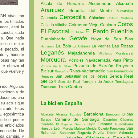
Alcalá de Henares
Alcobendas
Alcorcón
Aranjuez
Boadilla del Monte
Bustarviejo
TAN vivo, tan
Cercedilla
Canencia
Chinchón
Collado Mediano
 los trillados
Cotos
Colmenar Viejo
Coslada
Collado Villalba
ados, está la
El Escorial
El Pardo
Fuenfría
 cuesta, cada
El Molar
Getafe
nza. Que nada
Fuenlabrada
Hoya de San Blas
enes ni mejor
La Bola
Las Rozas
La Pedriza
La Cabrera
Humanes
es pecado, ni
Leganés
Majadahonda
Moralzarzal
Miraflores
ado y hacerte
Morcuera
Navacerrada
Pinto
cosas hay tan
Móstoles
Parla
Pozuelo de Alarcón
Proyecto
 te abraza al
Pontón de la Oliva
Bicisur
Rivas-Vaciamadrid
, que vuelve y
San Fernando de
Rascafría
Senda Real
San Sebastián de los Reyes
Henares
GR-124
Torrejón de Ardoz
Soto del Real
Torrelaguna
 ido. Algunos
Tres Cantos
Transcam
nocieron y de
radecemos una
 su eco sigue
La bici en España
razarle. Esos
Barcelona
, egocéntrica
Bilbao
Albacete
Alicante
Benidorm
Badajoz
Camino de Santiago
esde el primer
Burgos
Castellón
Cáceres
Granada
Córdoba
Gijón
Guadalajara
El Espinar
Gandía
os enbiciados
San
Huesca
León
Murcia
Málaga
Mérida
Oviedo
Pamplona
 conocido. De
Sebastián
Segovia
Sevilla
Valencia
Santander
Toledo
vida cambió, y