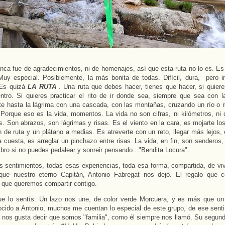
nca fue de agradecimientos, ni de homenajes, así que esta ruta no lo es. Es
Muy especial. Posiblemente, la más bonita de todas. Difícil, dura, pero i
 Es quizá
LA RUTA
. Una ruta que debes hacer, tienes que hacer, si quier
tro. Si quieres practicar el rito de ir donde sea, siempre que sea con l
e hasta la lágrima con una cascada, con las montañas, cruzando un río o 
orque eso es la vida, momentos. La vida no son cifras, ni kilómetros, ni d
s. Son abrazos, son lágrimas y risas. Es el viento en la cara, es mojarte lo
n de ruta y un plátano a medias. Es atreverte con un reto, llegar más lejos,
a cuesta, es arreglar un pinchazo entre risas. La vida, en fin, son senderos,
mbro si no puedes pedalear y sonreir pensando..."Bendita Locura".
 sentimientos, todas esas experiencias, toda esa forma, compartida, de vivi
 que nuestro eterno Capitán, Antonio Fabregat nos dejó. El regalo que 
 que queremos compartir contigo.
ue lo sentís. Un lazo nos une, de color verde Morcuera, y es más que un
cido a Antonio, muchos me cuentan lo especial de este grupo, de ese senti
 nos gusta decir que somos "familia", como él siempre nos llamó. Su segunda