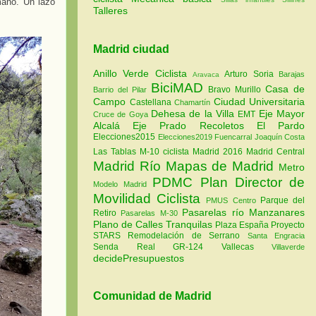
mano. Un lazo
Talleres
Madrid ciudad
Anillo Verde Ciclista
Arturo Soria
Barajas
Aravaca
BiciMAD
Casa de
Bravo Murillo
Barrio del Pilar
Campo
Ciudad Universitaria
Castellana
Chamartín
Dehesa de la Villa
Eje Mayor
EMT
Cruce de Goya
Alcalá
Eje Prado Recoletos
El Pardo
Elecciones2015
Elecciones2019
Fuencarral
Joaquín Costa
Las Tablas
M-10 ciclista
Madrid 2016
Madrid Central
Madrid Río
Mapas de Madrid
Metro
PDMC Plan Director de
Modelo Madrid
Movilidad Ciclista
Parque del
PMUS Centro
Pasarelas río Manzanares
Retiro
Pasarelas M-30
Plano de Calles Tranquilas
Plaza España
Proyecto
STARS
Remodelación de Serrano
Santa Engracia
Senda Real GR-124
Vallecas
Villaverde
decidePresupuestos
Comunidad de Madrid