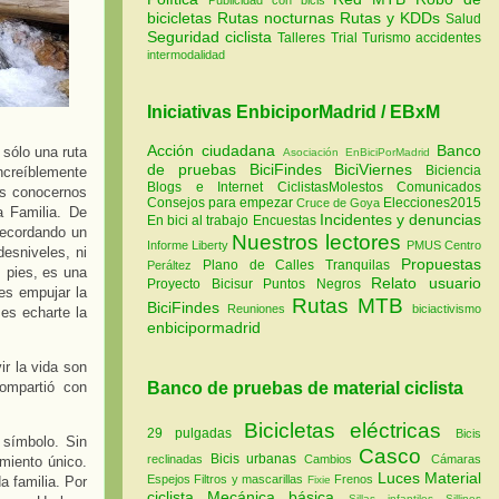
bicicletas
Rutas nocturnas
Rutas y KDDs
Salud
Seguridad ciclista
Talleres
Trial
Turismo
accidentes
intermodalidad
Iniciativas EnbiciporMadrid / EBxM
Acción ciudadana
Banco
 sólo una ruta
Asociación EnBiciPorMadrid
de pruebas
BiciFindes
BiciViernes
Biciencia
ncreíblemente
Blogs e Internet
CiclistasMolestos
Comunicados
es conocernos
Consejos para empezar
Elecciones2015
Cruce de Goya
a Familia. De
Incidentes y denuncias
En bici al trabajo
Encuestas
recordando un
Nuestros lectores
Informe Liberty
PMUS Centro
esniveles, ni
Propuestas
Plano de Calles Tranquilas
Peráltez
s pies, es una
Relato usuario
Proyecto Bicisur
Puntos Negros
 es empujar la
Rutas MTB
BiciFindes
Reuniones
biciactivismo
 es echarte la
enbicipormadrid
r la vida son
compartió con
Banco de pruebas de material ciclista
Bicicletas eléctricas
29 pulgadas
Bicis
 símbolo. Sin
Casco
Bicis urbanas
reclinadas
Cambios
Cámaras
miento único.
Luces
Material
Espejos
Filtros y mascarillas
Frenos
 familia. Por
Fixie
ciclista
Mecánica básica
Sillas infantiles
Sillines