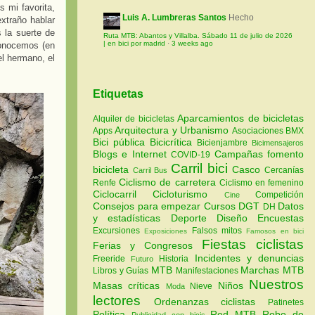
s mi favorita,
Luis A. Lumbreras Santos
Hecho
xtraño hablar
 la suerte de
Ruta MTB: Abantos y Villalba. Sábado 11 de julio de 2026
| en bici por madrid
·
3 weeks ago
conocemos (en
el hermano, el
Etiquetas
Aparcamientos de bicicletas
Alquiler de bicicletas
Arquitectura y Urbanismo
Apps
Asociaciones
BMX
Bici pública
Bicicrítica
Bicienjambre
Bicimensajeros
Blogs e Internet
Campañas fomento
COVID-19
Carril bici
bicicleta
Casco
Cercanías
Carril Bus
Ciclismo de carretera
Renfe
Ciclismo en femenino
Ciclocarril
Cicloturismo
Competición
Cine
Consejos para empezar
Cursos
DGT
Datos
DH
y estadísticas
Deporte
Diseño
Encuestas
Excursiones
Falsos mitos
Exposiciones
Famosos en bici
Fiestas ciclistas
Ferias y Congresos
Incidentes y denuncias
Freeride
Historia
Futuro
MTB
Marchas MTB
Libros y Guías
Manifestaciones
Nuestros
Masas críticas
Niños
Nieve
Moda
lectores
Ordenanzas ciclistas
Patinetes
Política
Red MTB
Robo de
Publicidad con bicis