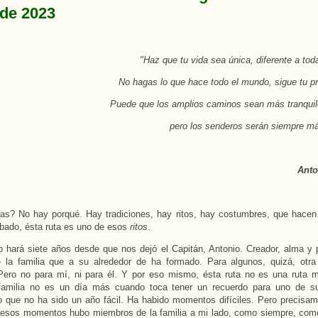
de 2023
"Haz que tu vida sea única, diferente a to
No hagas lo que hace todo el mundo, sigue tu p
Puede que los amplios caminos sean más tranquil
pero los senderos serán siempre más
Anto
s? No hay porqué. Hay tradiciones, hay ritos, hay costumbres, que hacen 
bado, ésta ruta es uno de esos
ritos
.
 hará siete años desde que nos dejó el Capitán, Antonio. Creador, alma y 
e la familia que a su alrededor de ha formado. Para algunos, quizá, otra
. Pero no para mí, ni para él. Y por eso mismo, ésta ruta no es una ruta
 familia no es un día más cuando toca tener un recuerdo para uno de s
que no ha sido un año fácil. Ha habido momentos difíciles. Pero precisam
 esos momentos hubo miembros de la familia a mi lado, como siempre, com