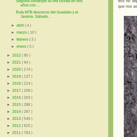
eso no de
Segovia construye su red ciclista en dos
años con ...
que nos as
Ruta MTB descenso del Guadalix y el
Jarama. Sábado...
►
abril
( 4 )
►
marzo
( 10 )
►
febrero
( 5 )
►
enero
( 5 )
►
2022
( 85 )
►
2021
( 94 )
►
2020
( 174 )
►
2019
( 137 )
►
2018
( 214 )
►
2017
( 209 )
►
2016
( 263 )
►
2015
( 288 )
►
2014
( 287 )
►
2013
( 549 )
►
2012
( 625 )
►
2011
( 763 )