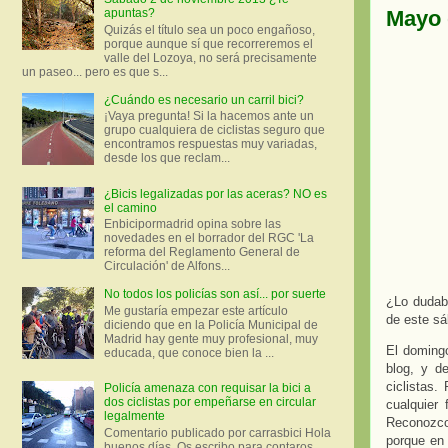
Mayo 
apuntas?
Quizás el título sea un poco engañoso,
porque aunque sí que recorreremos el
valle del Lozoya, no será precisamente
un paseo... pero es que s...
¿Cuándo es necesario un carril bici?
¡Vaya pregunta! Si la hacemos ante un
grupo cualquiera de ciclistas seguro que
encontramos respuestas muy variadas,
desde los que reclam...
¿Bicis legalizadas por las aceras? NO es
el camino
Enbicipormadrid opina sobre las
novedades en el borrador del RGC 'La
reforma del Reglamento General de
Circulación' de Alfons...
No todos los policías son así... por suerte
¿Lo dudaba
Me gustaría empezar este artículo
de este sá
diciendo que en la Policía Municipal de
Madrid hay gente muy profesional, muy
El domingo
educada, que conoce bien la ...
blog, y d
ciclistas
Policía amenaza con requisar la bici a
dos ciclistas por empeñarse en circular
cualquier
legalmente
Reconozco 
Comentario publicado por carrasbici Hola
porque en
buenos días. Os escribo para contaros