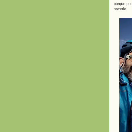
porque pue
hacerlo.