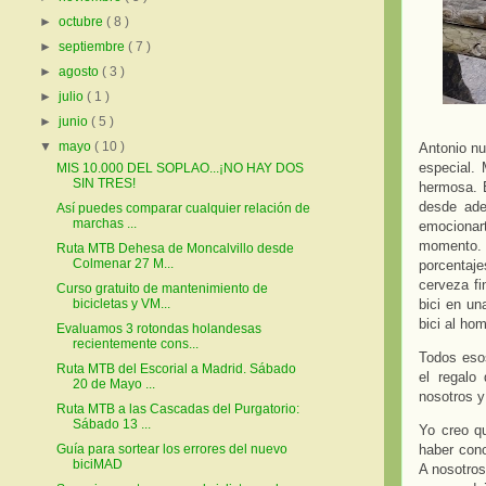
►
octubre
( 8 )
►
septiembre
( 7 )
►
agosto
( 3 )
►
julio
( 1 )
►
junio
( 5 )
▼
mayo
( 10 )
Antonio nu
especial. 
MIS 10.000 DEL SOPLAO...¡NO HAY DOS
SIN TRES!
hermosa.
desde aden
Así puedes comparar cualquier relación de
marchas ...
emocionart
momento. P
Ruta MTB Dehesa de Moncalvillo desde
Colmenar 27 M...
porcentaje
cerveza fi
Curso gratuito de mantenimiento de
bici en un
bicicletas y VM...
bici al ho
Evaluamos 3 rotondas holandesas
recientemente cons...
Todos esos
Ruta MTB del Escorial a Madrid. Sábado
el regalo
20 de Mayo ...
nosotros y
Ruta MTB a las Cascadas del Purgatorio:
Sábado 13 ...
Yo creo q
haber cono
Guía para sortear los errores del nuevo
biciMAD
A nosotros