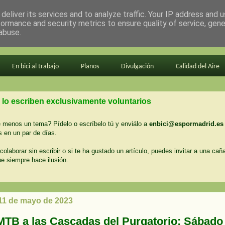
deliver its services and to analyze traffic. Your IP address and 
formance and security metrics to ensure quality of service, gen
abuse.
En bici al trabajo
Planos
Divulgación
Calidad del Aire
 lo escriben exclusivamente voluntarios
menos un tema? Pídelo o escríbelo tú y enviálo a
enbici@espormadrid.es
 en un par de días.
colaborar sin escribir o si te ha gustado un artículo, puedes invitar a una cañ
ue siempre hace ilusión.
 11 de mayo de 2023
MTB a las Cascadas del Purgatorio: Sábado