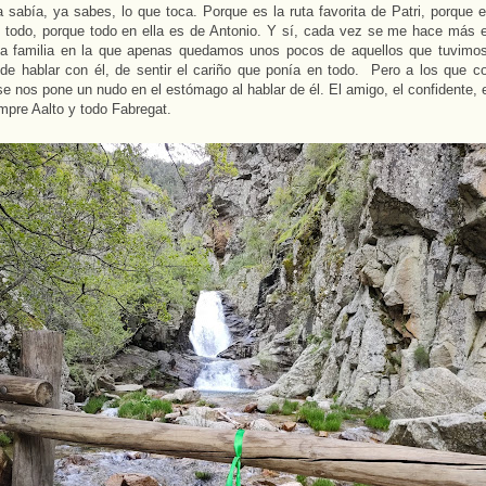
 sabía, ya sabes, lo que toca. Porque es la ruta favorita de Patri, porque e
 todo, porque todo en ella es de Antonio. Y sí, cada vez se me hace más e
na familia en la que apenas quedamos unos pocos de aquellos que tuvimos
 de hablar con él, de sentir el cariño que ponía en todo. Pero a los que 
se nos pone un nudo en el estómago al hablar de él. El amigo, el confidente, 
mpre Aalto y todo Fabregat.