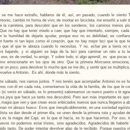
 se me hace extraño, hablaros de él, así, en pasado, cuando le siento 
ntonio, cambió mi forma de vivir, de montar en bicicleta, me enseñó a salir de
 la carretera, para descubrir que en los senderos, los caminos menos pis
 Que no hay que tener miedo a caer, que hay que intentarlo, siempre, cada
ner la humildad de dejarte ayudar, porque eso no es debilidad, es confia
n fuerte ni tan lejos como el corazón, que no hay mejor bici que la que ti
 que el que te abraza cuando lo necesitas. Y no, echar pie a tierra no 
 ni bajando, y si alguien se baja de la bici para caminar un rato a tu l
ese, es de verdad, tu amigo. Y sobre todo, si algo aprendí, es que pocas 
omo emocionarte en los ojos de otro. Que la primera Morcuera emociona,
ar un poco, para devolver lo mucho que se me dio, y sentir que se multiplica
vuelve a Antonio. Es ahí, donde más le siento.
te sábado, nos vamos juntos. Y nos tenéis que acompañar. Antonio no se ha
os con él en cada ruta, comentamos la vida de la familia, de los que le co
 (si venís en sábado, os lo presento) saboreamos un nuevo puerto o le ag
sa joya que hace ya tanto nos descubrió. Pero aun más importante es que
a magia que ven y que crean esos enbiciados nuevos que nunca llegaron a ab
enan mi abrazo hueco. Esos que inexplicablemente, en una sociedad egoísta
alista se dan desde el primer día, se unen desde la primera ruta y ayudan d
 es la magia del Capi, es lo que el hacía, es lo que hacemos. Por eso, l
uevos no podemos estar tristes, sino agradecidos. Agradecidos de haberle
bido tanto. De poder intentar devolver algo de lo recibido. Porque nuestra 