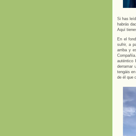
Si has leí
habrás dad
Aquí tien
En el fond
sufrir, a 
arriba y e
Compañía
auténtico 
derramar 
tengáis en
de él que 