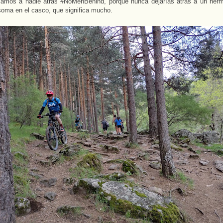
jamos a nadie atrás #NoMenBehind, porque nunca dejarías atrás a un her
oma en el casco, que significa mucho.