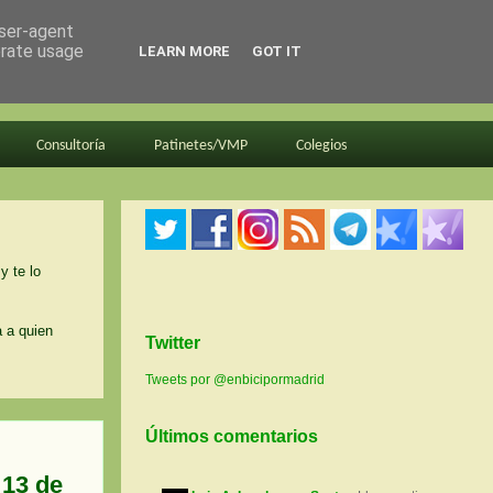
user-agent
erate usage
LEARN MORE
GOT IT
Consultoría
Patinetes/VMP
Colegios
y te lo
a a quien
Twitter
Tweets por @enbicipormadrid
Últimos comentarios
 13 de