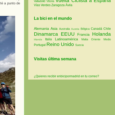
Vuelta Ciclista a España
Valladolid
Vitoria
té a punto de
Vías Verdes
Zaragoza
Ávila
La bici en el mundo
Alemania
Asia
Canadá
Chile
Australia
Bélgica
Austria
Dinamarca
EEUU
Holanda
Francia
Latinoamérica
Italia
Malta
Oriente Medio
Irlanda
Reino Unido
Portugal
Suecia
Visitas última semana
¿Quieres recibir enbicipormadrid en tu correo?