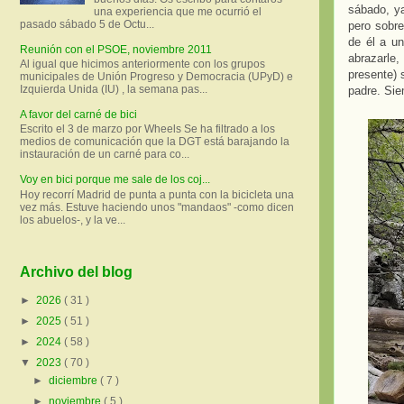
sábado, ya
una experiencia que me ocurrió el
pasado sábado 5 de Octu...
pero sobre
de él a u
Reunión con el PSOE, noviembre 2011
abrazarle,
Al igual que hicimos anteriormente con los grupos
presente) 
municipales de Unión Progreso y Democracia (UPyD) e
Izquierda Unida (IU) , la semana pas...
padre. Sie
A favor del carné de bici
Escrito el 3 de marzo por Wheels Se ha filtrado a los
medios de comunicación que la DGT está barajando la
instauración de un carné para co...
Voy en bici porque me sale de los coj...
Hoy recorrí Madrid de punta a punta con la bicicleta una
vez más. Estuve haciendo unos "mandaos" -como dicen
los abuelos-, y la ve...
Archivo del blog
►
2026
( 31 )
►
2025
( 51 )
►
2024
( 58 )
▼
2023
( 70 )
►
diciembre
( 7 )
►
noviembre
( 5 )