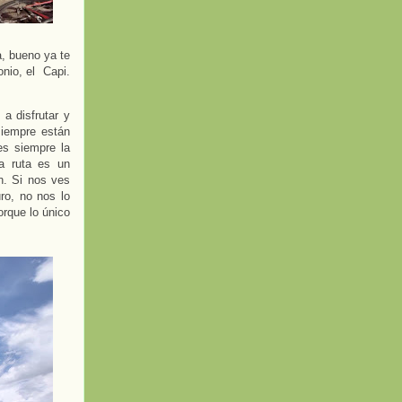
a, bueno ya te
onio, el Capi.
 a disfrutar y
siempre están
es siempre la
a ruta es un
n. Si nos ves
ro, no nos lo
orque lo único