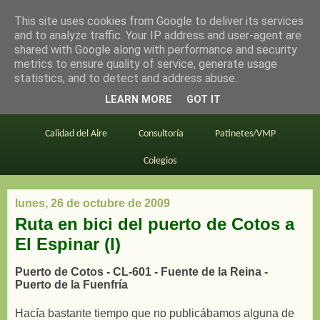
This site uses cookies from Google to deliver its services
en bici por madrid
and to analyze traffic. Your IP address and user-agent are
shared with Google along with performance and security
metrics to ensure quality of service, generate usage
statistics, and to detect and address abuse.
Este blog
BiciMAD
Primeros consejos
LEARN MORE
GOT IT
En bici al trabajo
Planos
Divulgación
Calidad del Aire
Consultoría
Patinetes/VMP
Colegios
lunes, 26 de octubre de 2009
Ruta en bici del puerto de Cotos a
El Espinar (I)
Puerto de Cotos - CL-601 - Fuente de la Reina -
Puerto de la Fuenfría
Hacía bastante tiempo que no publicábamos alguna de