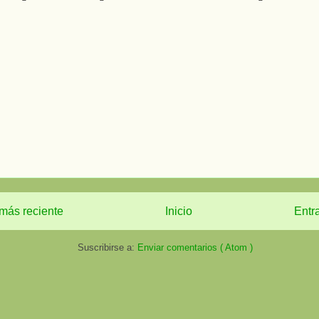
más reciente
Inicio
Entr
Suscribirse a:
Enviar comentarios ( Atom )