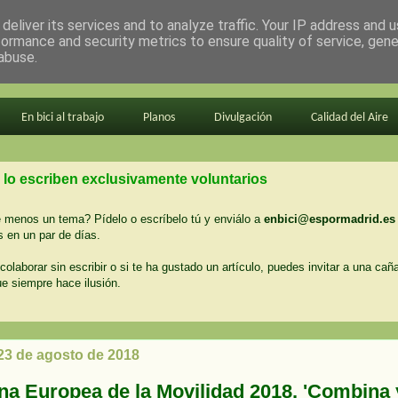
deliver its services and to analyze traffic. Your IP address and 
formance and security metrics to ensure quality of service, gen
abuse.
En bici al trabajo
Planos
Divulgación
Calidad del Aire
 lo escriben exclusivamente voluntarios
menos un tema? Pídelo o escríbelo tú y enviálo a
enbici@espormadrid.es
 en un par de días.
colaborar sin escribir o si te ha gustado un artículo, puedes invitar a una cañ
ue siempre hace ilusión.
 23 de agosto de 2018
a Europea de la Movilidad 2018. 'Combina 