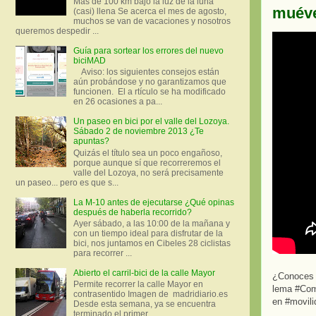
Más de 100 km bajo la luz de la luna
muéve
(casi) llena Se acerca el mes de agosto,
muchos se van de vacaciones y nosotros
queremos despedir ...
Guía para sortear los errores del nuevo
biciMAD
Aviso: los siguientes consejos están
aún probándose y no garantizamos que
funcionen. El a rtículo se ha modificado
en 26 ocasiones a pa...
Un paseo en bici por el valle del Lozoya.
Sábado 2 de noviembre 2013 ¿Te
apuntas?
Quizás el título sea un poco engañoso,
porque aunque sí que recorreremos el
valle del Lozoya, no será precisamente
un paseo... pero es que s...
La M-10 antes de ejecutarse ¿Qué opinas
después de haberla recorrido?
Ayer sábado, a las 10:00 de la mañana y
con un tiempo ideal para disfrutar de la
bici, nos juntamos en Cibeles 28 ciclistas
para recorrer ...
Abierto el carril-bici de la calle Mayor
¿Conoces 
Permite recorrer la calle Mayor en
lema #Comb
contrasentido Imagen de madridiario.es
en #movili
Desde esta semana, ya se encuentra
terminado el primer...