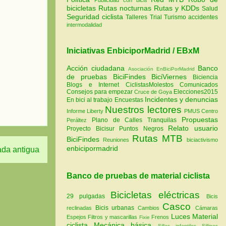
bicicletas
Rutas nocturnas
Rutas y KDDs
Salud
Seguridad ciclista
Talleres
Trial
Turismo
accidentes
intermodalidad
Iniciativas EnbiciporMadrid / EBxM
Acción ciudadana
Banco
Asociación EnBiciPorMadrid
de pruebas
BiciFindes
BiciViernes
Biciencia
Blogs e Internet
CiclistasMolestos
Comunicados
Consejos para empezar
Elecciones2015
Cruce de Goya
Incidentes y denuncias
En bici al trabajo
Encuestas
Nuestros lectores
Informe Liberty
PMUS Centro
Propuestas
Plano de Calles Tranquilas
Peráltez
Relato usuario
Proyecto Bicisur
Puntos Negros
Rutas MTB
BiciFindes
Reuniones
biciactivismo
enbicipormadrid
ada antigua
Banco de pruebas de material ciclista
Bicicletas eléctricas
29 pulgadas
Bicis
Casco
Bicis urbanas
reclinadas
Cambios
Cámaras
Luces
Material
Espejos
Filtros y mascarillas
Frenos
Fixie
ciclista
Mecánica básica
Sillas infantiles
Sillines