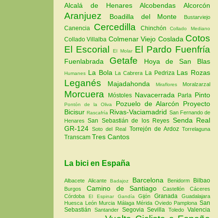
Alcalá de Henares
Alcobendas
Alcorcón
Aranjuez
Boadilla del Monte
Bustarviejo
Cercedilla
Canencia
Chinchón
Collado Mediano
Cotos
Colmenar Viejo
Coslada
Collado Villalba
El Escorial
El Pardo
Fuenfría
El Molar
Getafe
Fuenlabrada
Hoya de San Blas
La Bola
Las Rozas
La Pedriza
La Cabrera
Humanes
Leganés
Majadahonda
Moralzarzal
Miraflores
Morcuera
Navacerrada
Pinto
Móstoles
Parla
Pozuelo de Alarcón
Proyecto
Pontón de la Oliva
Bicisur
Rivas-Vaciamadrid
San Fernando de
Rascafría
Senda Real
San Sebastián de los Reyes
Henares
GR-124
Torrejón de Ardoz
Soto del Real
Torrelaguna
Tres Cantos
Transcam
La bici en España
Barcelona
Bilbao
Albacete
Alicante
Benidorm
Badajoz
Camino de Santiago
Burgos
Castellón
Cáceres
Granada
Córdoba
Gijón
Guadalajara
El Espinar
Gandía
San
Huesca
León
Murcia
Málaga
Mérida
Oviedo
Pamplona
Sebastián
Segovia
Sevilla
Valencia
Santander
Toledo