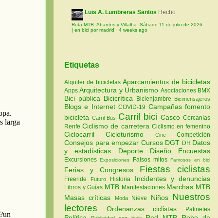
Luis A. Lumbreras Santos
Hecho
Ruta MTB: Abantos y Villalba. Sábado 11 de julio de 2026
| en bici por madrid
·
4 weeks ago
Etiquetas
Aparcamientos de bicicletas
Alquiler de bicicletas
Arquitectura y Urbanismo
Apps
Asociaciones
BMX
Bici pública
Bicicrítica
Bicienjambre
Bicimensajeros
Blogs e Internet
Campañas fomento
COVID-19
Carril bici
bicicleta
Casco
Cercanías
Carril Bus
Ciclismo de carretera
Renfe
Ciclismo en femenino
Ciclocarril
Cicloturismo
Competición
Cine
Consejos para empezar
Cursos
DGT
Datos
DH
y estadísticas
Deporte
Diseño
Encuestas
Excursiones
Falsos mitos
Exposiciones
Famosos en bici
Fiestas ciclistas
Ferias y Congresos
Incidentes y denuncias
Freeride
Historia
Futuro
MTB
Marchas MTB
Libros y Guías
Manifestaciones
Nuestros
Masas críticas
Niños
Nieve
Moda
lectores
Ordenanzas ciclistas
Patinetes
Política
Red MTB
Robo de
Publicidad con bicis