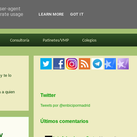
user-agent
erate usage
LEARN MORE
GOT IT
Consultoría
Patinetes/VMP
Colegios
y te lo
a a quien
Twitter
Tweets por @enbicipormadrid
Últimos comentarios
y