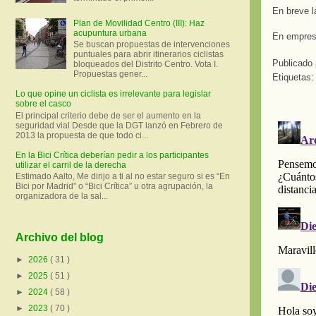
En breve l
Plan de Movilidad Centro (III): Haz
acupuntura urbana
En empres
Se buscan propuestas de intervenciones
puntuales para abrir itinerarios ciclistas
Publicado
bloqueados del Distrito Centro. Vota I.
Propuestas gener...
Etiquetas
Lo que opine un ciclista es irrelevante para legislar
sobre el casco
El principal criterio debe de ser el aumento en la
seguridad vial Desde que la DGT lanzó en Febrero de
2013 la propuesta de que todo ci...
En la Bici Crítica deberían pedir a los participantes
utilizar el carril de la derecha
Estimado Aalto, Me dirijo a ti al no estar seguro si es “En
Bici por Madrid” o “Bici Crítica” u otra agrupación, la
organizadora de la sal...
Archivo del blog
►
2026
( 31 )
►
2025
( 51 )
►
2024
( 58 )
►
2023
( 70 )