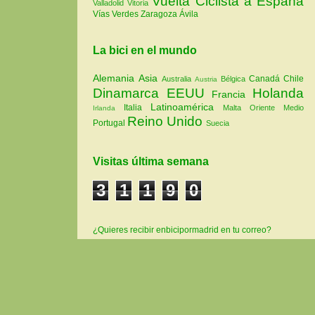
Vuelta Ciclista a España
Valladolid
Vitoria
Vías Verdes
Zaragoza
Ávila
La bici en el mundo
Alemania
Asia
Canadá
Chile
Australia
Bélgica
Austria
Dinamarca
EEUU
Holanda
Francia
Latinoamérica
Italia
Malta
Oriente Medio
Irlanda
Reino Unido
Portugal
Suecia
Visitas última semana
3
1
1
9
0
¿Quieres recibir enbicipormadrid en tu correo?