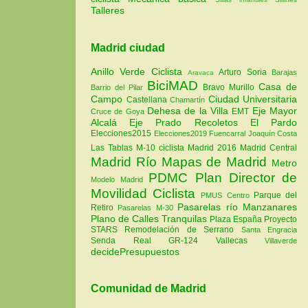
Talleres
Madrid ciudad
Anillo Verde Ciclista
Arturo Soria
Barajas
Aravaca
BiciMAD
Casa de
Bravo Murillo
Barrio del Pilar
Campo
Ciudad Universitaria
Castellana
Chamartín
Dehesa de la Villa
Eje Mayor
EMT
Cruce de Goya
Alcalá
Eje Prado Recoletos
El Pardo
Elecciones2015
Elecciones2019
Fuencarral
Joaquín Costa
Las Tablas
M-10 ciclista
Madrid 2016
Madrid Central
Madrid Río
Mapas de Madrid
Metro
PDMC Plan Director de
Modelo Madrid
Movilidad Ciclista
Parque del
PMUS Centro
Pasarelas río Manzanares
Retiro
Pasarelas M-30
Plano de Calles Tranquilas
Plaza España
Proyecto
STARS
Remodelación de Serrano
Santa Engracia
Senda Real GR-124
Vallecas
Villaverde
decidePresupuestos
Comunidad de Madrid