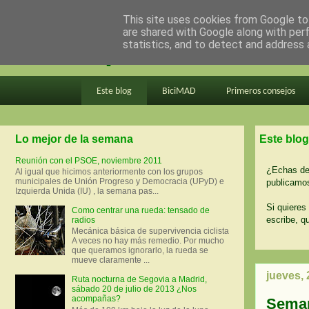
This site uses cookies from Google to 
are shared with Google along with per
en bici por madrid
statistics, and to detect and address 
Este blog
BiciMAD
Primeros consejos
Lo mejor de la semana
Este blog
Reunión con el PSOE, noviembre 2011
¿Echas de 
Al igual que hicimos anteriormente con los grupos
municipales de Unión Progreso y Democracia (UPyD) e
publicamos
Izquierda Unida (IU) , la semana pas...
Si quieres 
Como centrar una rueda: tensado de
escribe, q
radios
Mecánica básica de supervivencia ciclista
A veces no hay más remedio. Por mucho
que queramos ignorarlo, la rueda se
mueve claramente ...
jueves,
Ruta nocturna de Segovia a Madrid,
sábado 20 de julio de 2013 ¿Nos
acompañas?
Seman