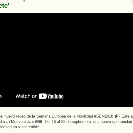
te'
el nuevo vídeo de la Semana Europea de la Movilidad #SEM2018 📹? Este añ
inaYMuevete 🚴‍🚶‍🚌🚈. Del 16 al 22 de septiembre, una nueva oportunidad
dadsegura y sostenible.