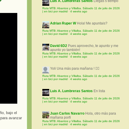
Luis A. Lumbreras Santos
Llegas s tiempo
Ruta MTB: Abantos y Villalba. Sábado 11 de julio de 2026
| en bici por madrid
·
4 weeks ago
Adrian Ruper W
Hola! Me apuntais?
Ruta MTB: Abantos y Villalba. Sábado 11 de julio de 2026
| en bici por madrid
·
4 weeks ago
David 6D2
Pues aprovecho, te apunto y me
apunto yo también!
Ruta MTB: Abantos y Villalba. Sábado 11 de julio de 2026
| en bici por madrid
·
4 weeks ago
Yoli
Una más para mañana ! 🚵‍♀️
Ruta MTB: Abantos y Villalba. Sábado 11 de julio de 2026
| en bici por madrid
·
4 weeks ago
Luis A. Lumbreras Santos
En lista
Ruta MTB: Abantos y Villalba. Sábado 11 de julio de 2026
| en bici por madrid
·
4 weeks ago
o, bajo el
Juan Carlos Navarro
Hola, otro más para
mañana porfi
 para avanzar
Ruta MTB: Abantos y Villalba. Sábado 11 de julio de 2026
| en bici por madrid
·
4 weeks ago