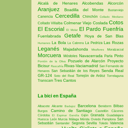
Alcalá de Henares
Alcobendas
Alcorcón
Aranjuez
Boadilla del Monte
Bustarviejo
Cercedilla
Canencia
Chinchón
Collado Mediano
Cotos
Colmenar Viejo
Coslada
Collado Villalba
El Escorial
El Pardo
Fuenfría
El Molar
Getafe
Fuenlabrada
Hoya de San Blas
La Bola
Las Rozas
La Pedriza
La Cabrera
Humanes
Leganés
Majadahonda
Moralzarzal
Miraflores
Morcuera
Navacerrada
Pinto
Móstoles
Parla
Pozuelo de Alarcón
Proyecto
Pontón de la Oliva
Bicisur
Rivas-Vaciamadrid
San Fernando de
Rascafría
Senda Real
San Sebastián de los Reyes
Henares
GR-124
Torrejón de Ardoz
Soto del Real
Torrelaguna
Tres Cantos
Transcam
La bici en España
Barcelona
Bilbao
Albacete
Alicante
Benidorm
Badajoz
Camino de Santiago
Burgos
Castellón
Cáceres
Granada
Córdoba
Gijón
Guadalajara
El Espinar
Gandía
San
Huesca
León
Murcia
Málaga
Mérida
Oviedo
Pamplona
Sebastián
Segovia
Sevilla
Valencia
Santander
Toledo