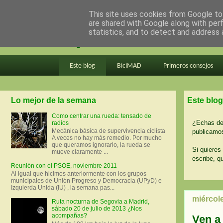
This site uses cookies from Google to 
are shared with Google along with per
en bici por madrid
statistics, and to detect and address 
Este blog
BiciMAD
Primeros consejos
Lo mejor de la semana
Este blog
Como centrar una rueda: tensado de
¿Echas de 
radios
Mecánica básica de supervivencia ciclista
publicamos
A veces no hay más remedio. Por mucho
que queramos ignorarlo, la rueda se
Si quieres 
mueve claramente ...
escribe, q
Reunión con el PSOE, noviembre 2011
Al igual que hicimos anteriormente con los grupos
municipales de Unión Progreso y Democracia (UPyD) e
Izquierda Unida (IU) , la semana pas...
miércol
Ruta nocturna de Segovia a Madrid,
sábado 20 de julio de 2013 ¿Nos
acompañas?
Ven a 