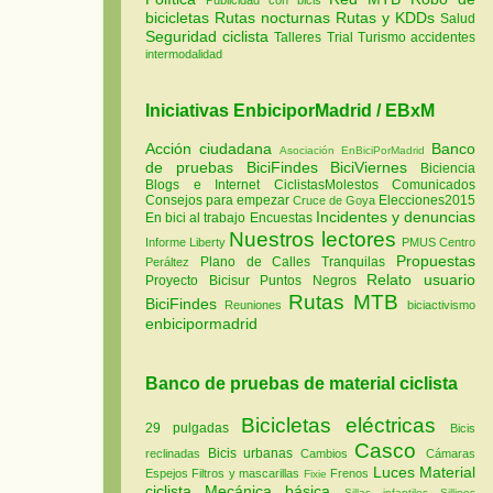
bicicletas
Rutas nocturnas
Rutas y KDDs
Salud
Seguridad ciclista
Talleres
Trial
Turismo
accidentes
intermodalidad
Iniciativas EnbiciporMadrid / EBxM
Acción ciudadana
Banco
Asociación EnBiciPorMadrid
de pruebas
BiciFindes
BiciViernes
Biciencia
Blogs e Internet
CiclistasMolestos
Comunicados
Consejos para empezar
Elecciones2015
Cruce de Goya
Incidentes y denuncias
En bici al trabajo
Encuestas
Nuestros lectores
Informe Liberty
PMUS Centro
Propuestas
Plano de Calles Tranquilas
Peráltez
Relato usuario
Proyecto Bicisur
Puntos Negros
Rutas MTB
BiciFindes
Reuniones
biciactivismo
enbicipormadrid
Banco de pruebas de material ciclista
Bicicletas eléctricas
29 pulgadas
Bicis
Casco
Bicis urbanas
reclinadas
Cambios
Cámaras
Luces
Material
Espejos
Filtros y mascarillas
Frenos
Fixie
ciclista
Mecánica básica
Sillas infantiles
Sillines