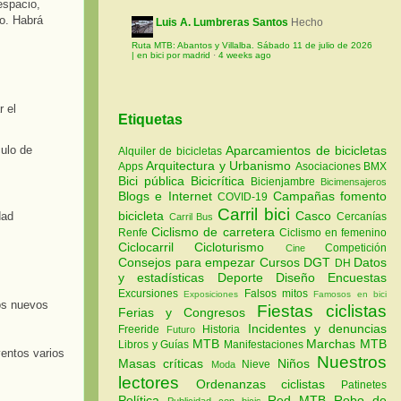
espacio,
co. Habrá
Luis A. Lumbreras Santos
Hecho
Ruta MTB: Abantos y Villalba. Sábado 11 de julio de 2026
| en bici por madrid
·
4 weeks ago
 el
Etiquetas
Aparcamientos de bicicletas
culo de
Alquiler de bicicletas
Arquitectura y Urbanismo
Apps
Asociaciones
BMX
Bici pública
Bicicrítica
Bicienjambre
Bicimensajeros
Blogs e Internet
Campañas fomento
COVID-19
Carril bici
bicicleta
Casco
dad
Cercanías
Carril Bus
Ciclismo de carretera
Renfe
Ciclismo en femenino
Ciclocarril
Cicloturismo
Competición
Cine
Consejos para empezar
Cursos
DGT
Datos
DH
y estadísticas
Deporte
Diseño
Encuestas
Excursiones
Falsos mitos
Exposiciones
Famosos en bici
os nuevos
Fiestas ciclistas
Ferias y Congresos
Incidentes y denuncias
Freeride
Historia
Futuro
MTB
Marchas MTB
Libros y Guías
Manifestaciones
ventos varios
Nuestros
Masas críticas
Niños
Nieve
Moda
lectores
Ordenanzas ciclistas
Patinetes
Política
Red MTB
Robo de
Publicidad con bicis