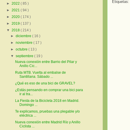
Etiquetas
►
2022
( 85 )
►
2021
( 94 )
►
2020
( 174 )
►
2019
( 137 )
▼
2018
( 214 )
►
diciembre
( 16 )
►
noviembre
( 17 )
►
octubre
( 13 )
▼
septiembre
( 19 )
Nueva conexión entre Barrio del Pilar y
Anillo Cic...
Ruta MTB. Vuelta al embalse de
Santillana. Sábado ...
¿Qué es eso de una bici de GRAVEL?
¿Estás pensando en comprar una bici para
ir al tra...
La Fiesta de la Bicicleta 2018 en Madrid.
Domingo ...
Te explicamos, pruebas una plegable y/o
eléctrica ...
Nueva conexión entre Madrid Río y Anillo
Ciclista ...