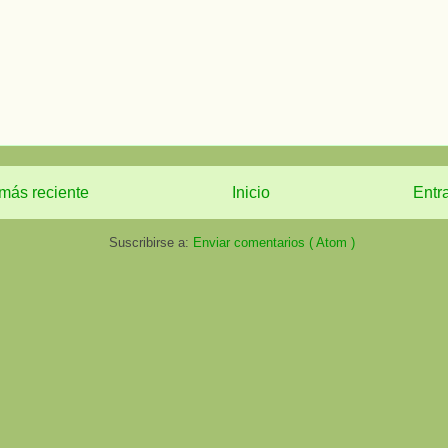
más reciente
Inicio
Entr
Suscribirse a:
Enviar comentarios ( Atom )