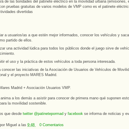
rá de las bondades del patinete eléctrico en la movilidad urbana (emisiones, 
) con pruebas gratuitas de varios modelos de VMP como es el patinete eléctri
ividades divertidas
ar a usuarios/as a que estén mejor informados, conocer los vehículos y sacar
mo partido de ellos.
zar una actividad lúdica para todos los públicos donde el juego sirve de vehí
cimiento.
tir el uso y la práctica de estos vehículos a toda persona interesada.
 conocer las iniciativas de la Asociación de Usuarios de Vehículos de Movili
onal y el proyecto MARES Madrid.
 Mares Madrid + Asociación Usuarios VMP.
anima a los demás a asistir para conocer de primera mano qué suponen est
para la movilidad sostenible.
os que desde
twitter @patinetepormad
y
facebook
se informa de noticias y e
 por
Miguel
a las
9:48
0 Comentarios