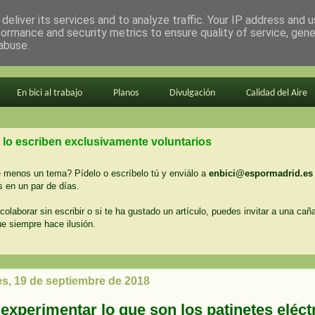
deliver its services and to analyze traffic. Your IP address and 
formance and security metrics to ensure quality of service, gen
abuse.
En bici al trabajo
Planos
Divulgación
Calidad del Aire
 lo escriben exclusivamente voluntarios
menos un tema? Pídelo o escríbelo tú y enviálo a
enbici@espormadrid.es
 en un par de días.
colaborar sin escribir o si te ha gustado un artículo, puedes invitar a una cañ
ue siempre hace ilusión.
es, 19 de septiembre de 2018
experimentar lo que son los patinetes eléct