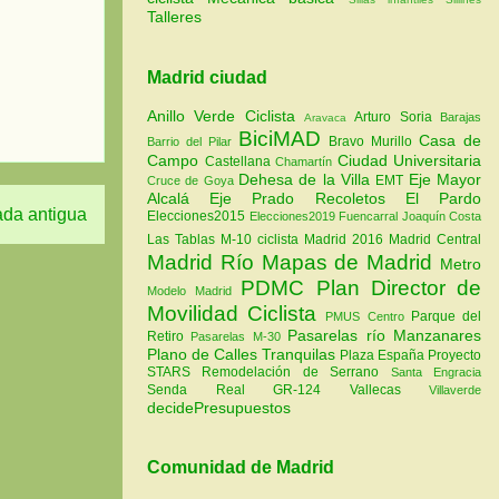
Talleres
Madrid ciudad
Anillo Verde Ciclista
Arturo Soria
Barajas
Aravaca
BiciMAD
Casa de
Bravo Murillo
Barrio del Pilar
Campo
Ciudad Universitaria
Castellana
Chamartín
Dehesa de la Villa
Eje Mayor
EMT
Cruce de Goya
Alcalá
Eje Prado Recoletos
El Pardo
ada antigua
Elecciones2015
Elecciones2019
Fuencarral
Joaquín Costa
Las Tablas
M-10 ciclista
Madrid 2016
Madrid Central
Madrid Río
Mapas de Madrid
Metro
PDMC Plan Director de
Modelo Madrid
Movilidad Ciclista
Parque del
PMUS Centro
Pasarelas río Manzanares
Retiro
Pasarelas M-30
Plano de Calles Tranquilas
Plaza España
Proyecto
STARS
Remodelación de Serrano
Santa Engracia
Senda Real GR-124
Vallecas
Villaverde
decidePresupuestos
Comunidad de Madrid