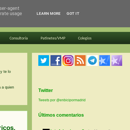
user-agent
erate usage
LEARN MORE
GOT IT
Consultoría
Patinetes/VMP
Colegios
y te lo
a a quien
Twitter
Tweets por @enbicipormadrid
Últimos comentarios
ricos.