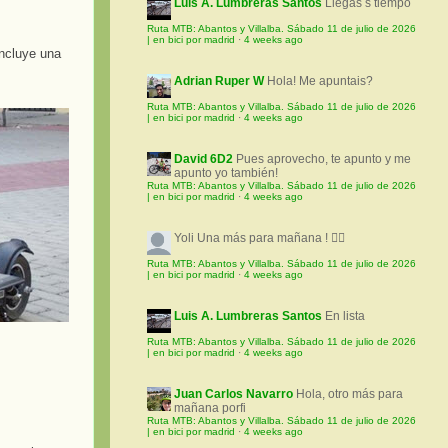
Luis A. Lumbreras Santos
Llegas s tiempo
Ruta MTB: Abantos y Villalba. Sábado 11 de julio de 2026
| en bici por madrid
·
4 weeks ago
incluye una
Adrian Ruper W
Hola! Me apuntais?
Ruta MTB: Abantos y Villalba. Sábado 11 de julio de 2026
| en bici por madrid
·
4 weeks ago
David 6D2
Pues aprovecho, te apunto y me
apunto yo también!
Ruta MTB: Abantos y Villalba. Sábado 11 de julio de 2026
| en bici por madrid
·
4 weeks ago
Yoli
Una más para mañana ! 🚵‍♀️
Ruta MTB: Abantos y Villalba. Sábado 11 de julio de 2026
| en bici por madrid
·
4 weeks ago
Luis A. Lumbreras Santos
En lista
Ruta MTB: Abantos y Villalba. Sábado 11 de julio de 2026
| en bici por madrid
·
4 weeks ago
Juan Carlos Navarro
Hola, otro más para
mañana porfi
Ruta MTB: Abantos y Villalba. Sábado 11 de julio de 2026
| en bici por madrid
·
4 weeks ago