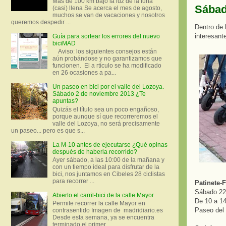
Más de 100 km bajo la luz de la luna
Sábad
(casi) llena Se acerca el mes de agosto,
muchos se van de vacaciones y nosotros
queremos despedir ...
Dentro de 
interesant
Guía para sortear los errores del nuevo
biciMAD
Aviso: los siguientes consejos están
aún probándose y no garantizamos que
funcionen. El a rtículo se ha modificado
en 26 ocasiones a pa...
Un paseo en bici por el valle del Lozoya.
Sábado 2 de noviembre 2013 ¿Te
apuntas?
Quizás el título sea un poco engañoso,
porque aunque sí que recorreremos el
valle del Lozoya, no será precisamente
un paseo... pero es que s...
La M-10 antes de ejecutarse ¿Qué opinas
después de haberla recorrido?
Ayer sábado, a las 10:00 de la mañana y
con un tiempo ideal para disfrutar de la
bici, nos juntamos en Cibeles 28 ciclistas
para recorrer ...
Patinete-F
Sábado 22
Abierto el carril-bici de la calle Mayor
De 10 a 14
Permite recorrer la calle Mayor en
Paseo del 
contrasentido Imagen de madridiario.es
Desde esta semana, ya se encuentra
terminado el primer...