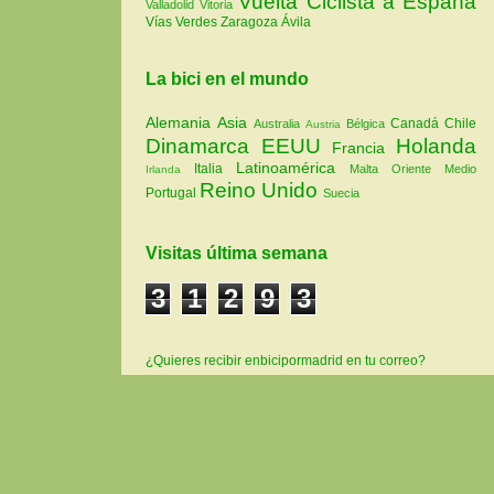
Vuelta Ciclista a España
Valladolid
Vitoria
Vías Verdes
Zaragoza
Ávila
La bici en el mundo
Alemania
Asia
Canadá
Chile
Australia
Bélgica
Austria
Dinamarca
EEUU
Holanda
Francia
Latinoamérica
Italia
Malta
Oriente Medio
Irlanda
Reino Unido
Portugal
Suecia
Visitas última semana
3
1
2
9
3
¿Quieres recibir enbicipormadrid en tu correo?