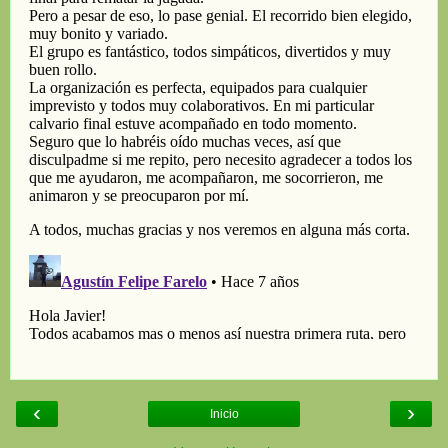
‹
›
Inicio