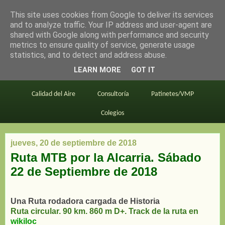
This site uses cookies from Google to deliver its services
en bici por madrid
and to analyze traffic. Your IP address and user-agent are
shared with Google along with performance and security
metrics to ensure quality of service, generate usage
statistics, and to detect and address abuse.
Este blog
BiciMAD
Primeros consejos
LEARN MORE
GOT IT
En bici al trabajo
Planos
Divulgación
Calidad del Aire
Consultoría
Patinetes/VMP
Colegios
jueves, 20 de septiembre de 2018
Ruta MTB por la Alcarria. Sábado
22 de Septiembre de 2018
Una Ruta rodadora cargada de Historia
Ruta circular. 90 km. 860 m D+. Track de la ruta en
wikiloc