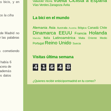
Vuelta Ciclista a España
Valladolid
Vitoria
s bicis, y en
Vías Verdes
Zaragoza
Ávila
s la cifra
La bici en el mundo
Alemania
Asia
Canadá
Chile
Australia
Bélgica
Austria
Dinamarca
EEUU
Holanda
 de Madrid no
Francia
r las palabras
Latinoamérica
Italia
Malta
Oriente Medio
Irlanda
Reino Unido
Portugal
Suecia
s cometiendo
Visitas última semana
 había 6
4
1
6
4
9
acera de
e además
os datos
¿Quieres recibir enbicipormadrid en tu correo?