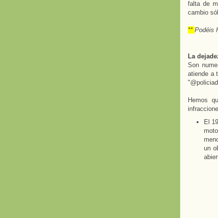
falta de m
cambio sól
**
Podéis h
La dejade
Son numero
atiende a 
"@policiad
Hemos que
infraccion
El 1
moto
meno
un o
abie