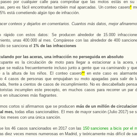
paseo por cualquier calle para comprobar que las motos estás en su 
as, pero es fácil encontrarlas también mal aparcadas. Un conteo casero
*
mu
 5% está cometiendo algún tipo de infracción.
acer conteos y dejarlos en comentarios. Cuantos más datos, mejor afinaremos
o rápido con estos datos: Se producen alrededor de 15.000 infraccione
miento, unas 400.000 al mes. Compárese con las alrededor de 400 sancion
sólo se sanciona el
1% de las infracciones
culando por las aceras, una infracción no perseguida en absoluto
upante es la circulación de moto para llegar a estacionar a la acera, 
que se realiza frecuentemente incluso junto a gente que va caminando y que
 a la altura de los niños. El conteo casero
**
en este caso es alarmante:
do 4 casos de personas que empujaban su moto apagadas para salir de l
ada, frente a cientos de casos de incumplimiento. No es descabellado pens
toristas incumplen este precepto, en muchos casos para recorrer un par 
os en situaciones más flagrantes.
mos cortos si afirmamos que se producen
más de un millón de circulacion
 al mes,
todas ellas sancionables. El mes de mayor sanción (Julio 2017) se 
 los meses con una única sanción.
e los 46 casos sancionados en 2017 con las
150 sanciones a bicis por el
as diez veces menos numerosas en Madrid, y teóricamente más difícil de san