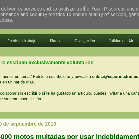
deliver its services and to analyze traffic. Your IP address and 
formance and security metrics to ensure quality of service, gen
abuse.
En bici al trabajo
Planos
Divulgación
Calidad del Aire
 lo escriben exclusivamente voluntarios
menos un tema? Pídelo o escríbelo tú y enviálo a
enbici@espormadrid.es
 en un par de días.
colaborar sin escribir o si te ha gustado un artículo, puedes invitar a una cañ
ue siempre hace ilusión.
10 de septiembre de 2018
5000 motos multadas por usar indebidament