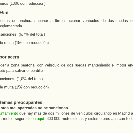
euros (100€ con reducción)
 +6m
ceras de anchura superior a 6m estacionar vehículos de dos ruedas d
reglamentaria
sanciones (6,7% del total)
de multa (15€ con reducción)
 por acera
der a zona peatonal con vehículo de dos ruedas manteniendo el motor en
to para salvar el bordillo
anciones (1,0% del total)
de multa (15€ con reducción)
 temas preocupantes
otos mal aparcadas no se sancionan
untamiento
que hay más de dos millones de vehículos circulando en Madrid a
n motos según
dicen aquí
. 300.000 motocicletas y ciclomotores aparcan tod