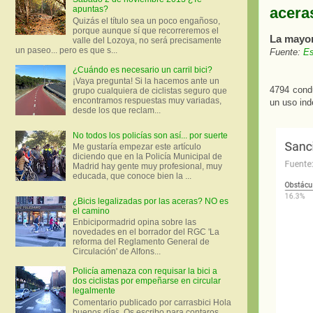
acera
apuntas?
Quizás el título sea un poco engañoso,
porque aunque sí que recorreremos el
La mayor
valle del Lozoya, no será precisamente
un paseo... pero es que s...
Fuente:
Es
¿Cuándo es necesario un carril bici?
¡Vaya pregunta! Si la hacemos ante un
4794 cond
grupo cualquiera de ciclistas seguro que
encontramos respuestas muy variadas,
un uso ind
desde los que reclam...
No todos los policías son así... por suerte
Me gustaría empezar este artículo
diciendo que en la Policía Municipal de
Madrid hay gente muy profesional, muy
educada, que conoce bien la ...
¿Bicis legalizadas por las aceras? NO es
el camino
Enbicipormadrid opina sobre las
novedades en el borrador del RGC 'La
reforma del Reglamento General de
Circulación' de Alfons...
Policía amenaza con requisar la bici a
dos ciclistas por empeñarse en circular
legalmente
Comentario publicado por carrasbici Hola
buenos días. Os escribo para contaros