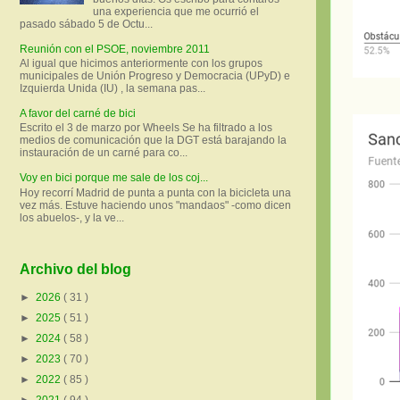
una experiencia que me ocurrió el
pasado sábado 5 de Octu...
Reunión con el PSOE, noviembre 2011
Al igual que hicimos anteriormente con los grupos
municipales de Unión Progreso y Democracia (UPyD) e
Izquierda Unida (IU) , la semana pas...
A favor del carné de bici
Escrito el 3 de marzo por Wheels Se ha filtrado a los
medios de comunicación que la DGT está barajando la
instauración de un carné para co...
Voy en bici porque me sale de los coj...
Hoy recorrí Madrid de punta a punta con la bicicleta una
vez más. Estuve haciendo unos "mandaos" -como dicen
los abuelos-, y la ve...
Archivo del blog
►
2026
( 31 )
►
2025
( 51 )
►
2024
( 58 )
►
2023
( 70 )
►
2022
( 85 )