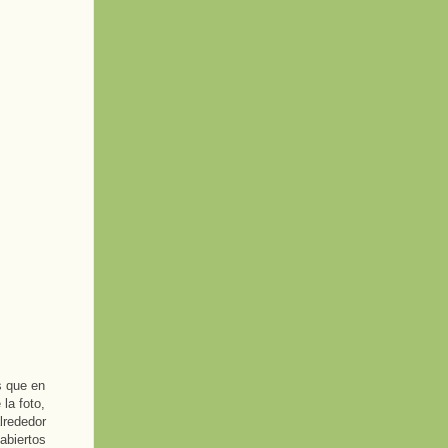
s que en
la foto,
lrededor
abiertos