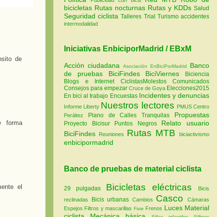
bicicletas
Rutas nocturnas
Rutas y KDDs
Salud
Seguridad ciclista
Talleres
Trial
Turismo
accidentes
intermodalidad
Iniciativas EnbiciporMadrid / EBxM
nsito de
Acción ciudadana
Banco
Asociación EnBiciPorMadrid
de pruebas
BiciFindes
BiciViernes
Biciencia
Blogs e Internet
CiclistasMolestos
Comunicados
Consejos para empezar
Elecciones2015
Cruce de Goya
Incidentes y denuncias
En bici al trabajo
Encuestas
Nuestros lectores
Informe Liberty
PMUS Centro
Propuestas
Plano de Calles Tranquilas
Peráltez
e forma
Relato usuario
Proyecto Bicisur
Puntos Negros
Rutas MTB
BiciFindes
Reuniones
biciactivismo
enbicipormadrid
Banco de pruebas de material ciclista
Bicicletas eléctricas
mente el
29 pulgadas
Bicis
Casco
Bicis urbanas
reclinadas
Cambios
Cámaras
Luces
Material
Espejos
Filtros y mascarillas
Frenos
Fixie
ciclista
Mecánica básica
Sillas infantiles
Sillines