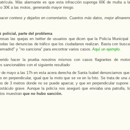
atrícula. Más alarmante es que esta infracción suponga 60€ de multa a la
o 30€ a las motos, generando mayor riesgo.
acer conteos y dejarlos en comentarios. Cuantos más datos, mejor afinaremo
z policial, parte del problema
sas las quejas en twitter de usuarios que dicen que la Policía Municipal
todas las denuncias de tráfico que los ciudadanos realizan. Basta con busca
emadrid" y "no sanciona" para encontrar varios casos.
Aquí un ejemplo
.
rido hacer la prueba nosotros mismos con casos flagrantes de moto
es sancionables con el siguiente resultado:
9 de mayo a las 17h en esta acera derecha de Santa Isabel denunciamos que
s en perpendicular, igual que la moto que se ve en la foto. Se trata de una 
s de 3 metros donde no se puede aparcar, y que en perpendicular supon
bstáculo grave. Aunque la policía nos aseguró que enviaba una patrulla, l
rtos muestran
que no hubo sanción.