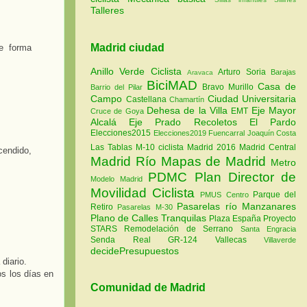
Talleres
Madrid ciudad
e forma
Anillo Verde Ciclista
Arturo Soria
Barajas
Aravaca
BiciMAD
Casa de
Bravo Murillo
Barrio del Pilar
Campo
Ciudad Universitaria
Castellana
Chamartín
Dehesa de la Villa
Eje Mayor
EMT
Cruce de Goya
Alcalá
Eje Prado Recoletos
El Pardo
Elecciones2015
Elecciones2019
Fuencarral
Joaquín Costa
Las Tablas
M-10 ciclista
Madrid 2016
Madrid Central
cendido,
Madrid Río
Mapas de Madrid
Metro
PDMC Plan Director de
Modelo Madrid
Movilidad Ciclista
Parque del
PMUS Centro
Pasarelas río Manzanares
Retiro
Pasarelas M-30
Plano de Calles Tranquilas
Plaza España
Proyecto
STARS
Remodelación de Serrano
Santa Engracia
Senda Real GR-124
Vallecas
Villaverde
decidePresupuestos
 diario.
os los días en
Comunidad de Madrid