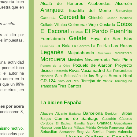
mayoría bien
Alcalá de Henares
Alcobendas
Alcorcón
estra que en
Aranjuez
Boadilla del Monte
Bustarviejo
Cercedilla
Canencia
Chinchón
Collado Mediano
Cotos
 la cifra
Colmenar Viejo
Coslada
Collado Villalba
El Escorial
El Pardo
Fuenfría
El Molar
s al día por
Getafe
Fuenlabrada
Hoya de San Blas
es impuestas.
La Bola
Las Rozas
La Pedriza
La Cabrera
Humanes
Leganés
Majadahonda
Moralzarzal
Miraflores
Morcuera
Navacerrada
Pinto
Móstoles
Parla
una actividad
Pozuelo de Alarcón
Proyecto
Pontón de la Oliva
 pone el tubo
Bicisur
Rivas-Vaciamadrid
San Fernando de
Rascafría
 el autor ha
Senda Real
San Sebastián de los Reyes
Henares
a acera en la
GR-124
Torrejón de Ardoz
Soto del Real
Torrelaguna
ar que un 99%
Tres Cantos
Transcam
de metros, en
La bici en España
es por acera
sancionaron 8,
Barcelona
Bilbao
Albacete
Alicante
Benidorm
Badajoz
Camino de Santiago
Burgos
Castellón
Cáceres
Granada
Córdoba
Gijón
Guadalajara
El Espinar
Gandía
San
Huesca
León
Murcia
Málaga
Mérida
Oviedo
Pamplona
 mismo motivo
,
Sebastián
Segovia
Sevilla
Valencia
Santander
Toledo
cionarlas por