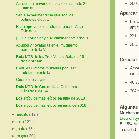
200 
Aprende a moverte en bici este sábado 22
junto al ...
Aparcar
Ven a experimentar lo que son los
patinetes eléctr...
En a
El anteproyecto de reforma para el Arco
antir
Este desde...
321 
¡¡ Que horror, hay que eliminar este árbol !!
30€ 
Abusos y novatadas en el mugriento
parque de la Vi...
Ruta MTB de los Tres Valles. Sábado 15
Circular
de Septiemb...
Acce
Casi 5000 motos multadas por usar
indebidamente la...
excep
Cuento de verano
46 s
Ruta MTB de Cercedilla a Colmenar.
30€ 
Sábado 8 de Se...
Los artículos más leídos en julio de 2018
Los artículos más leídos en junio de 2018
Algunas
Muchas m
►
agosto
( 12 )
Dice el Ay
►
julio
( 21 )
El 15% so
►
junio
( 23 )
la ciudad.
►
mayo
( 20 )