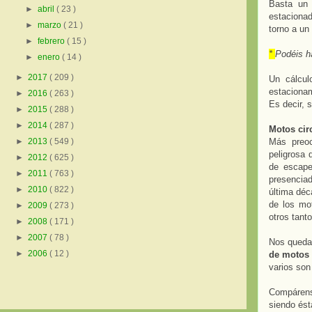
Basta un 
►
abril
( 23 )
estacionad
►
marzo
( 21 )
torno a un
►
febrero
( 15 )
*
Podéis h
►
enero
( 14 )
►
2017
( 209 )
Un cálcul
estaciona
►
2016
( 263 )
Es decir, 
►
2015
( 288 )
►
2014
( 287 )
Motos cir
Más preoc
►
2013
( 549 )
peligrosa 
►
2012
( 625 )
de escape
►
2011
( 763 )
presencia
►
2010
( 822 )
última déc
de los mo
►
2009
( 273 )
otros tant
►
2008
( 171 )
►
2007
( 78 )
Nos queda
►
2006
( 12 )
de motos
varios son
Compárens
siendo ést