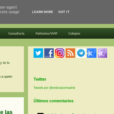
user-agent
erate usage
LEARN MORE
GOT IT
Consultoría
Patinetes/VMP
Colegios
y te lo
a a quien
Twitter
Tweets por @enbicipormadrid
Últimos comentarios
e las