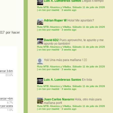
Luis A. Lumbreras Santos
Llegas s tiempo
Ruta MTB: Abantos y Villalba. Sábado 11 de julio de 2026
| en bici por madrid
·
3 weeks ago
Adrian Ruper W
Hola! Me apuntais?
Ruta MTB: Abantos y Villalba. Sábado 11 de julio de 2026
| en bici por madrid
·
3 weeks ago
017 por hacer
David 6D2
Pues aprovecho, te apunto y me
apunto yo también!
Ruta MTB: Abantos y Villalba. Sábado 11 de julio de 2026
| en bici por madrid
·
3 weeks ago
Yoli
Una más para mañana ! 🚵‍♀️
Ruta MTB: Abantos y Villalba. Sábado 11 de julio de 2026
| en bici por madrid
·
3 weeks ago
Luis A. Lumbreras Santos
En lista
Ruta MTB: Abantos y Villalba. Sábado 11 de julio de 2026
| en bici por madrid
·
3 weeks ago
Juan Carlos Navarro
Hola, otro más para
mañana porfi
Ruta MTB: Abantos y Villalba. Sábado 11 de julio de 2026
| en bici por madrid
·
3 weeks ago