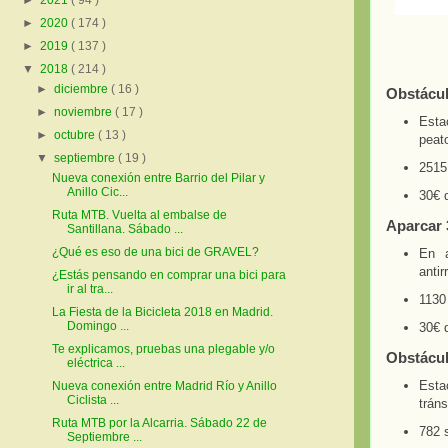
►
2021
( 94 )
►
2020
( 174 )
►
2019
( 137 )
▼
2018
( 214 )
►
diciembre
( 16 )
Obstácu
►
noviembre
( 17 )
Esta
►
octubre
( 13 )
peat
▼
septiembre
( 19 )
2515
Nueva conexión entre Barrio del Pilar y
Anillo Cic...
30€ 
Ruta MTB. Vuelta al embalse de
Aparcar
Santillana. Sábado ...
¿Qué es eso de una bici de GRAVEL?
En a
antir
¿Estás pensando en comprar una bici para
ir al tra...
1130
La Fiesta de la Bicicleta 2018 en Madrid.
Domingo ...
30€ 
Te explicamos, pruebas una plegable y/o
Obstácul
eléctrica ...
Esta
Nueva conexión entre Madrid Río y Anillo
Ciclista ...
tráns
Ruta MTB por la Alcarria. Sábado 22 de
782 
Septiembre ...