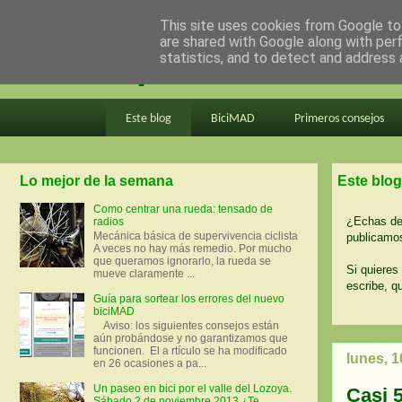
This site uses cookies from Google to 
are shared with Google along with per
en bici por madrid
statistics, and to detect and address 
Este blog
BiciMAD
Primeros consejos
Lo mejor de la semana
Este blog
Como centrar una rueda: tensado de
¿Echas de 
radios
Mecánica básica de supervivencia ciclista
publicamos
A veces no hay más remedio. Por mucho
que queramos ignorarlo, la rueda se
Si quieres 
mueve claramente ...
escribe, q
Guía para sortear los errores del nuevo
biciMAD
Aviso: los siguientes consejos están
aún probándose y no garantizamos que
funcionen. El a rtículo se ha modificado
lunes, 
en 26 ocasiones a pa...
Un paseo en bici por el valle del Lozoya.
Casi 
Sábado 2 de noviembre 2013 ¿Te