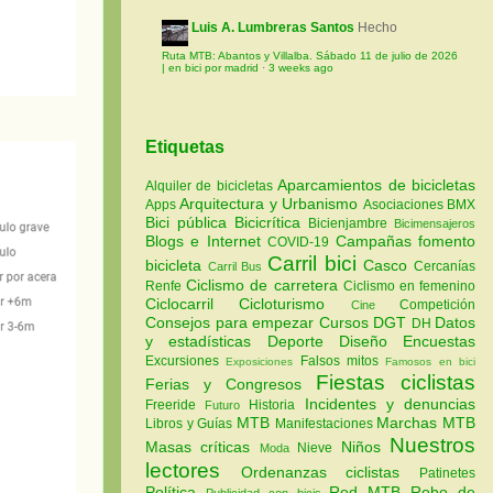
Luis A. Lumbreras Santos
Hecho
Ruta MTB: Abantos y Villalba. Sábado 11 de julio de 2026
| en bici por madrid
·
3 weeks ago
Etiquetas
Aparcamientos de bicicletas
Alquiler de bicicletas
Arquitectura y Urbanismo
Apps
Asociaciones
BMX
Bici pública
Bicicrítica
Bicienjambre
Bicimensajeros
Blogs e Internet
Campañas fomento
COVID-19
Carril bici
bicicleta
Casco
Cercanías
Carril Bus
Ciclismo de carretera
Renfe
Ciclismo en femenino
Ciclocarril
Cicloturismo
Competición
Cine
Consejos para empezar
Cursos
DGT
Datos
DH
y estadísticas
Deporte
Diseño
Encuestas
Excursiones
Falsos mitos
Exposiciones
Famosos en bici
Fiestas ciclistas
Ferias y Congresos
Incidentes y denuncias
Freeride
Historia
Futuro
MTB
Marchas MTB
Libros y Guías
Manifestaciones
Nuestros
Masas críticas
Niños
Nieve
Moda
lectores
Ordenanzas ciclistas
Patinetes
Política
Red MTB
Robo de
Publicidad con bicis