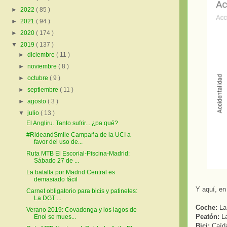
►
2022
( 85 )
►
2021
( 94 )
►
2020
( 174 )
▼
2019
( 137 )
►
diciembre
( 11 )
►
noviembre
( 8 )
►
octubre
( 9 )
►
septiembre
( 11 )
►
agosto
( 3 )
▼
julio
( 13 )
El Angliru. Tanto sufrir... ¿pa qué?
#RideandSmile Campaña de la UCI a
favor del uso de...
Ruta MTB El Escorial-Piscina-Madrid:
Sábado 27 de ...
La batalla por Madrid Central es
demasiado fácil
Y aquí, en
Carnet obligatorio para bicis y patinetes:
La DGT ...
Coche:
La 
Verano 2019: Covadonga y los lagos de
Peatón:
La
Enol se mues...
Bici:
Caída