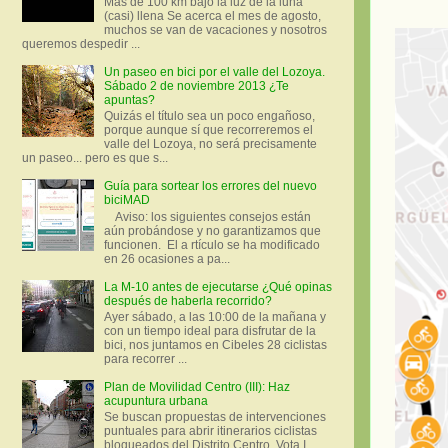
Más de 100 km bajo la luz de la luna
(casi) llena Se acerca el mes de agosto,
muchos se van de vacaciones y nosotros
queremos despedir ...
Un paseo en bici por el valle del Lozoya.
Sábado 2 de noviembre 2013 ¿Te
apuntas?
Quizás el título sea un poco engañoso,
porque aunque sí que recorreremos el
valle del Lozoya, no será precisamente
un paseo... pero es que s...
Guía para sortear los errores del nuevo
biciMAD
Aviso: los siguientes consejos están
aún probándose y no garantizamos que
funcionen. El a rtículo se ha modificado
en 26 ocasiones a pa...
La M-10 antes de ejecutarse ¿Qué opinas
después de haberla recorrido?
Ayer sábado, a las 10:00 de la mañana y
con un tiempo ideal para disfrutar de la
bici, nos juntamos en Cibeles 28 ciclistas
para recorrer ...
Plan de Movilidad Centro (III): Haz
acupuntura urbana
Se buscan propuestas de intervenciones
puntuales para abrir itinerarios ciclistas
bloqueados del Distrito Centro. Vota I.