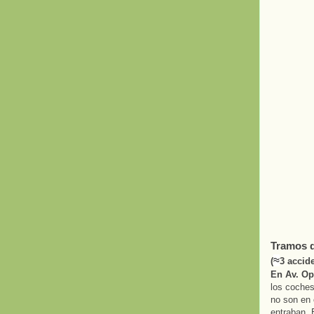
Tramos d
≈
(
3 accid
En Av. Op
los coches
no son en 
entraban. 