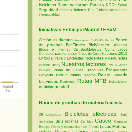
bicicletas
Rutas nocturnas
Rutas y KDDs
Salud
Seguridad ciclista
Talleres
Trial
Turismo
accidentes
intermodalidad
Iniciativas EnbiciporMadrid / EBxM
Acción ciudadana
Banco
Asociación EnBiciPorMadrid
de pruebas
BiciFindes
BiciViernes
Biciencia
Blogs e Internet
CiclistasMolestos
Comunicados
Consejos para empezar
Elecciones2015
Cruce de Goya
Incidentes y denuncias
En bici al trabajo
Encuestas
Nuestros lectores
Informe Liberty
PMUS Centro
Propuestas
Plano de Calles Tranquilas
Peráltez
Relato usuario
Proyecto Bicisur
Puntos Negros
Rutas MTB
BiciFindes
Reuniones
biciactivismo
enbicipormadrid
Banco de pruebas de material ciclista
Bicicletas eléctricas
29 pulgadas
Bicis
Casco
Bicis urbanas
reclinadas
Cambios
Cámaras
Luces
Material
Espejos
Filtros y mascarillas
Frenos
Fixie
ciclista
Mecánica básica
Sillas infantiles
Sillines