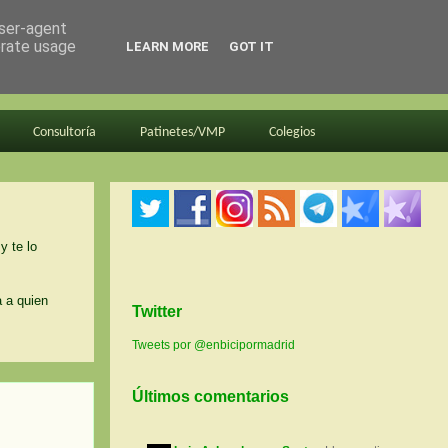
user-agent
erate usage
LEARN MORE
GOT IT
Consultoría
Patinetes/VMP
Colegios
y te lo
a a quien
Twitter
Tweets por @enbicipormadrid
Últimos comentarios