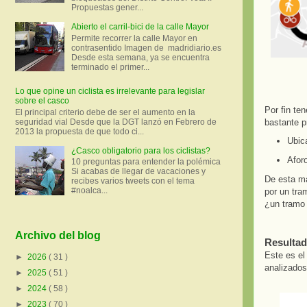
Propuestas gener...
Abierto el carril-bici de la calle Mayor
Permite recorrer la calle Mayor en
contrasentido Imagen de madridiario.es
Desde esta semana, ya se encuentra
terminado el primer...
Lo que opine un ciclista es irrelevante para legislar
sobre el casco
Por fin te
El principal criterio debe de ser el aumento en la
bastante p
seguridad vial Desde que la DGT lanzó en Febrero de
2013 la propuesta de que todo ci...
Ubica
¿Casco obligatorio para los ciclistas?
Aforo
10 preguntas para entender la polémica
Si acabas de llegar de vacaciones y
De esta ma
recibes varios tweets con el tema
#noalca...
por un tra
¿un tramo 
Archivo del blog
Resultad
Este es el
►
2026
( 31 )
analizados
►
2025
( 51 )
►
2024
( 58 )
►
2023
( 70 )