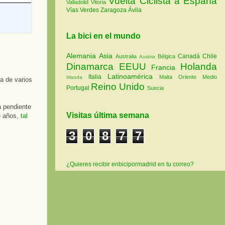
Vuelta Ciclista a España
Valladolid
Vitoria
Vías Verdes
Zaragoza
Ávila
La bici en el mundo
Alemania
Asia
Canadá
Chile
Australia
Bélgica
Austria
Dinamarca
EEUU
Holanda
Francia
Latinoamérica
Italia
Malta
Oriente Medio
Irlanda
xa de varios
Reino Unido
Portugal
Suecia
a pendiente
Visitas última semana
e años,
tal
3
0
8
7
7
¿Quieres recibir enbicipormadrid en tu correo?