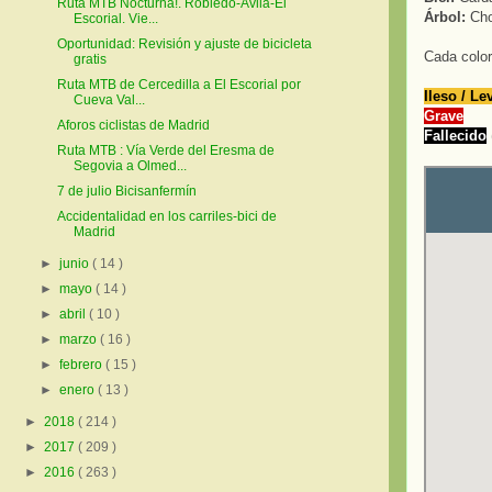
Ruta MTB Nocturna!. Robledo-Avila-El
Árbol:
Cho
Escorial. Vie...
Oportunidad: Revisión y ajuste de bicicleta
Cada color
gratis
Ruta MTB de Cercedilla a El Escorial por
Ileso / Le
Cueva Val...
Grave
Aforos ciclistas de Madrid
Fallecido
Ruta MTB : Vía Verde del Eresma de
Segovia a Olmed...
7 de julio Bicisanfermín
Accidentalidad en los carriles-bici de
Madrid
►
junio
( 14 )
►
mayo
( 14 )
►
abril
( 10 )
►
marzo
( 16 )
►
febrero
( 15 )
►
enero
( 13 )
►
2018
( 214 )
►
2017
( 209 )
►
2016
( 263 )