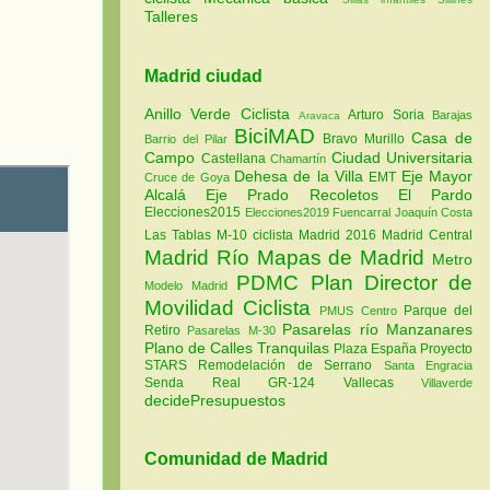
Talleres
Madrid ciudad
Anillo Verde Ciclista
Arturo Soria
Barajas
Aravaca
BiciMAD
Casa de
Bravo Murillo
Barrio del Pilar
Campo
Ciudad Universitaria
Castellana
Chamartín
Dehesa de la Villa
Eje Mayor
EMT
Cruce de Goya
Alcalá
Eje Prado Recoletos
El Pardo
Elecciones2015
Elecciones2019
Fuencarral
Joaquín Costa
Las Tablas
M-10 ciclista
Madrid 2016
Madrid Central
Madrid Río
Mapas de Madrid
Metro
PDMC Plan Director de
Modelo Madrid
Movilidad Ciclista
Parque del
PMUS Centro
Pasarelas río Manzanares
Retiro
Pasarelas M-30
Plano de Calles Tranquilas
Plaza España
Proyecto
STARS
Remodelación de Serrano
Santa Engracia
Senda Real GR-124
Vallecas
Villaverde
decidePresupuestos
Comunidad de Madrid