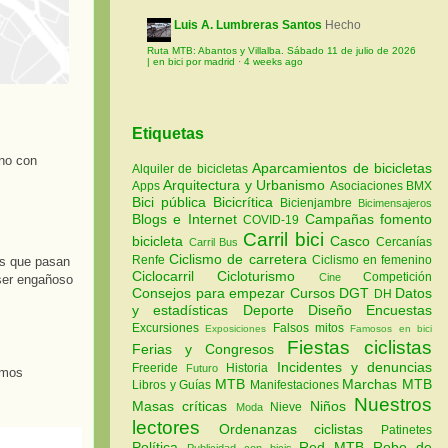
Luis A. Lumbreras Santos
Hecho
Ruta MTB: Abantos y Villalba. Sábado 11 de julio de 2026
| en bici por madrid
·
4 weeks ago
Etiquetas
 no con
Aparcamientos de bicicletas
Alquiler de bicicletas
Arquitectura y Urbanismo
Apps
Asociaciones
BMX
Bici pública
Bicicrítica
Bicienjambre
Bicimensajeros
Blogs e Internet
Campañas fomento
COVID-19
Carril bici
bicicleta
Casco
Cercanías
Carril Bus
Ciclismo de carretera
Renfe
Ciclismo en femenino
is que pasan
Ciclocarril
Cicloturismo
Competición
Cine
 ser engañoso
Consejos para empezar
Cursos
DGT
Datos
DH
y estadísticas
Deporte
Diseño
Encuestas
Excursiones
Falsos mitos
Exposiciones
Famosos en bici
Fiestas ciclistas
Ferias y Congresos
Incidentes y denuncias
Freeride
Historia
Futuro
amos
MTB
Marchas MTB
Libros y Guías
Manifestaciones
Nuestros
Masas críticas
Niños
Nieve
Moda
lectores
Ordenanzas ciclistas
Patinetes
Política
Red MTB
Robo de
Publicidad con bicis