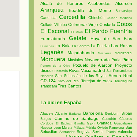
Alcalá de Henares
Alcobendas
Alcorcón
Aranjuez
Boadilla del Monte
Bustarviejo
Cercedilla
Canencia
Chinchón
Collado Mediano
Cotos
Colmenar Viejo
Coslada
Collado Villalba
El Escorial
El Pardo
Fuenfría
El Molar
Getafe
Fuenlabrada
Hoya de San Blas
La Bola
Las Rozas
La Pedriza
La Cabrera
Humanes
Leganés
Majadahonda
Moralzarzal
Miraflores
Morcuera
Navacerrada
Pinto
Móstoles
Parla
Pozuelo de Alarcón
Proyecto
Pontón de la Oliva
Bicisur
Rivas-Vaciamadrid
San Fernando de
Rascafría
Senda Real
San Sebastián de los Reyes
Henares
GR-124
Torrejón de Ardoz
Soto del Real
Torrelaguna
Tres Cantos
Transcam
La bici en España
Barcelona
Bilbao
Albacete
Alicante
Benidorm
Badajoz
Camino de Santiago
Burgos
Castellón
Cáceres
Granada
Córdoba
Gijón
Guadalajara
El Espinar
Gandía
San
Huesca
León
Murcia
Málaga
Mérida
Oviedo
Pamplona
Sebastián
Segovia
Sevilla
Valencia
Santander
Toledo