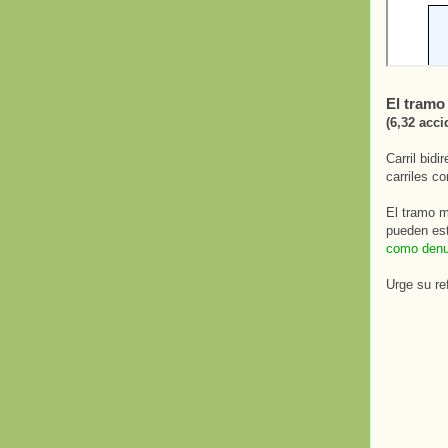
El tramo
(6,32 acc
Carril bid
carriles c
El tramo m
pueden est
como denu
Urge su re