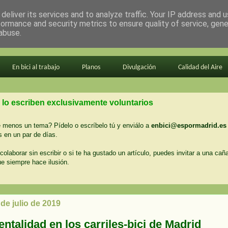
deliver its services and to analyze traffic. Your IP address and 
formance and security metrics to ensure quality of service, gen
abuse.
En bici al trabajo
Planos
Divulgación
Calidad del Aire
 lo escriben exclusivamente voluntarios
menos un tema? Pídelo o escríbelo tú y enviálo a
enbici@espormadrid.es
 en un par de días.
colaborar sin escribir o si te ha gustado un artículo, puedes invitar a una cañ
ue siempre hace ilusión.
 de julio de 2019
ntalidad en los carriles-bici de Madrid