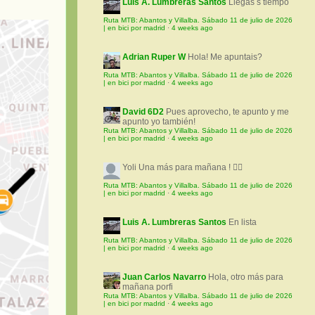
Luis A. Lumbreras Santos
Llegas s tiempo
Ruta MTB: Abantos y Villalba. Sábado 11 de julio de 2026
| en bici por madrid
·
4 weeks ago
Adrian Ruper W
Hola! Me apuntais?
Ruta MTB: Abantos y Villalba. Sábado 11 de julio de 2026
| en bici por madrid
·
4 weeks ago
David 6D2
Pues aprovecho, te apunto y me
apunto yo también!
Ruta MTB: Abantos y Villalba. Sábado 11 de julio de 2026
| en bici por madrid
·
4 weeks ago
Yoli
Una más para mañana ! 🚵‍♀️
Ruta MTB: Abantos y Villalba. Sábado 11 de julio de 2026
| en bici por madrid
·
4 weeks ago
Luis A. Lumbreras Santos
En lista
Ruta MTB: Abantos y Villalba. Sábado 11 de julio de 2026
| en bici por madrid
·
4 weeks ago
Juan Carlos Navarro
Hola, otro más para
mañana porfi
Ruta MTB: Abantos y Villalba. Sábado 11 de julio de 2026
| en bici por madrid
·
4 weeks ago