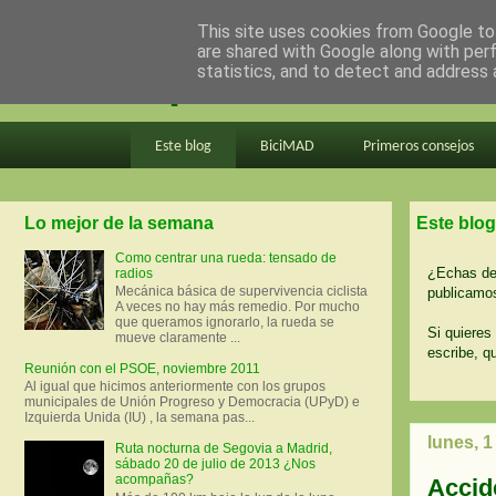
This site uses cookies from Google to 
are shared with Google along with per
en bici por madrid
statistics, and to detect and address 
Este blog
BiciMAD
Primeros consejos
Lo mejor de la semana
Este blog
Como centrar una rueda: tensado de
¿Echas de 
radios
Mecánica básica de supervivencia ciclista
publicamos
A veces no hay más remedio. Por mucho
que queramos ignorarlo, la rueda se
Si quieres 
mueve claramente ...
escribe, q
Reunión con el PSOE, noviembre 2011
Al igual que hicimos anteriormente con los grupos
municipales de Unión Progreso y Democracia (UPyD) e
Izquierda Unida (IU) , la semana pas...
lunes, 1
Ruta nocturna de Segovia a Madrid,
sábado 20 de julio de 2013 ¿Nos
acompañas?
Accide