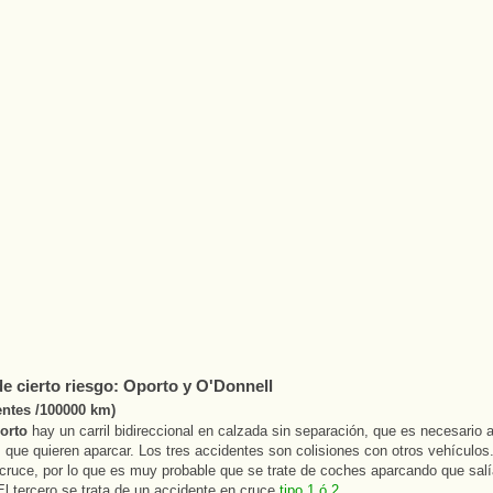
e cierto riesgo: Oporto y O'Donnell
entes /100000 km)
orto
hay un carril bidireccional en calzada sin separación, que es necesario 
 que quieren aparcar. Los tres accidentes son colisiones con otros vehículos
cruce, por lo que es muy probable que se trate de coches aparcando que salí
El tercero se trata de un accidente en cruce
tipo 1 ó 2.