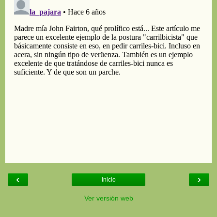
‹
›
Inicio
Ver versión web