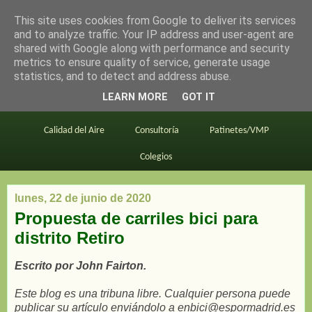
This site uses cookies from Google to deliver its services
en bici por madrid
and to analyze traffic. Your IP address and user-agent are
shared with Google along with performance and security
metrics to ensure quality of service, generate usage
statistics, and to detect and address abuse.
Este blog
BiciMAD
Primeros consejos
LEARN MORE
GOT IT
En bici al trabajo
Planos
Divulgación
Calidad del Aire
Consultoría
Patinetes/VMP
Colegios
lunes, 22 de junio de 2020
Propuesta de carriles bici para
distrito Retiro
Escrito por John Fairton.
Este blog es una tribuna libre. Cualquier persona puede
publicar su artículo enviándolo a enbici@espormadrid.es