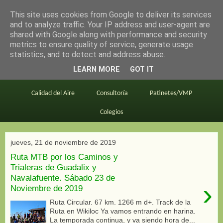
This site uses cookies from Google to deliver its services
en bici por madrid
and to analyze traffic. Your IP address and user-agent are
shared with Google along with performance and security
metrics to ensure quality of service, generate usage
statistics, and to detect and address abuse.
Este blog
BiciMAD
Primeros consejos
LEARN MORE
GOT IT
En bici al trabajo
Planos
Divulgación
Calidad del Aire
Consultoría
Patinetes/VMP
Colegios
jueves, 21 de noviembre de 2019
Ruta MTB por los Caminos y
Trialeras de Guadalix y
Navalafuente. Sábado 23 de
›
Noviembre de 2019
Ruta Circular. 67 km. 1266 m d+. Track de la
Ruta en Wikiloc Ya vamos entrando en harina.
La temporada continua, y va siendo hora de...