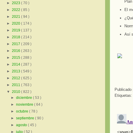
Plan 
►
2023
( 70 )
El me
►
2022
( 85 )
►
2021
( 94 )
¿Qué
►
2020
( 174 )
Norma
►
2019
( 137 )
Así s
►
2018
( 214 )
►
2017
( 209 )
►
2016
( 263 )
►
2015
( 288 )
►
2014
( 287 )
►
2013
( 549 )
►
2012
( 625 )
►
2011
( 763 )
Publicado
▼
2010
( 822 )
Etiquetas
►
diciembre
( 53 )
►
noviembre
( 64 )
►
octubre
( 78 )
►
septiembre
( 90 )
►
agosto
( 45 )
►
julio
( 52 )