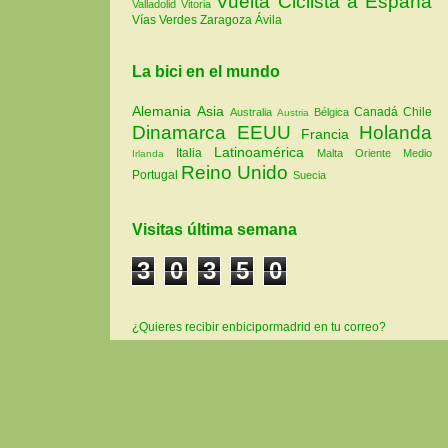
Vuelta Ciclista a España
Valladolid
Vitoria
Vías Verdes
Zaragoza
Ávila
La bici en el mundo
Alemania
Asia
Canadá
Chile
Australia
Bélgica
Austria
Dinamarca
EEUU
Holanda
Francia
Latinoamérica
Italia
Malta
Oriente Medio
Irlanda
Reino Unido
Portugal
Suecia
Visitas última semana
3
0
3
5
0
¿Quieres recibir enbicipormadrid en tu correo?