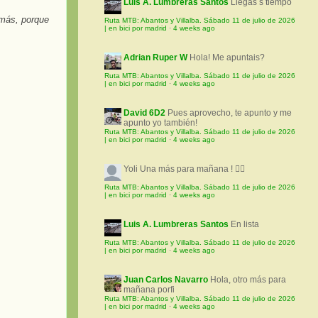
Luis A. Lumbreras Santos
Llegas s tiempo
más, porque
Ruta MTB: Abantos y Villalba. Sábado 11 de julio de 2026
| en bici por madrid
·
4 weeks ago
Adrian Ruper W
Hola! Me apuntais?
Ruta MTB: Abantos y Villalba. Sábado 11 de julio de 2026
| en bici por madrid
·
4 weeks ago
David 6D2
Pues aprovecho, te apunto y me
apunto yo también!
Ruta MTB: Abantos y Villalba. Sábado 11 de julio de 2026
| en bici por madrid
·
4 weeks ago
Yoli
Una más para mañana ! 🚵‍♀️
Ruta MTB: Abantos y Villalba. Sábado 11 de julio de 2026
| en bici por madrid
·
4 weeks ago
Luis A. Lumbreras Santos
En lista
Ruta MTB: Abantos y Villalba. Sábado 11 de julio de 2026
| en bici por madrid
·
4 weeks ago
Juan Carlos Navarro
Hola, otro más para
mañana porfi
Ruta MTB: Abantos y Villalba. Sábado 11 de julio de 2026
| en bici por madrid
·
4 weeks ago