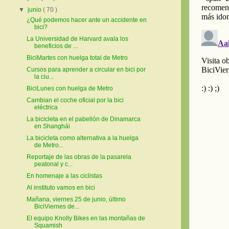
▼
junio
( 70 )
¿Qué podemos hacer ante un accidente en
bici?
La Universidad de Harvard avala los
beneficios de ...
BiciMartes con huelga total de Metro
Cursos para aprender a circular en bici por
la ciu...
BiciLunes con huelga de Metro
Cambian el coche oficial por la bici
eléctrica
La bicicleta en el pabellón de Dinamarca
en Shanghái
La bicicleta como alternativa a la huelga
de Metro...
Reportaje de las obras de la pasarela
peatonal y c...
En homenaje a las ciclistas
Al instituto vamos en bici
Mañana, viernes 25 de junio, último
BiciViernes de...
El equipo Knolly Bikes en las montañas de
Squamish