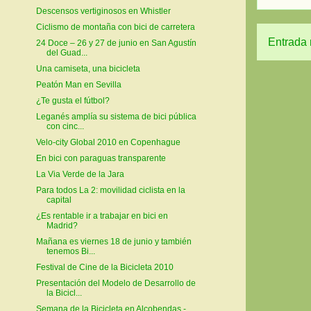
Descensos vertiginosos en Whistler
Ciclismo de montaña con bici de carretera
Entrada 
24 Doce – 26 y 27 de junio en San Agustín
del Guad...
Una camiseta, una bicicleta
Peatón Man en Sevilla
¿Te gusta el fútbol?
Leganés amplía su sistema de bici pública
con cinc...
Velo-city Global 2010 en Copenhague
En bici con paraguas transparente
La Via Verde de la Jara
Para todos La 2: movilidad ciclista en la
capital
¿Es rentable ir a trabajar en bici en
Madrid?
Mañana es viernes 18 de junio y también
tenemos Bi...
Festival de Cine de la Bicicleta 2010
Presentación del Modelo de Desarrollo de
la Bicicl...
Semana de la Bicicleta en Alcobendas -