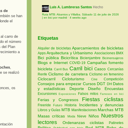
Luis A. Lumbreras Santos
Hecho
s de
Ruta MTB: Abantos y Villalba. Sábado 11 de julio de 2026
También se han
| en bici por madrid
·
4 weeks ago
donde el
al carro de
Etiquetas
ndo el número
 del Plan
Aparcamientos de bicicletas
Alquiler de bicicletas
recimiento a
Arquitectura y Urbanismo
Apps
Asociaciones
BMX
Bici pública
Bicicrítica
Bicienjambre
Bicimensajeros
Blogs e Internet
Campañas fomento
COVID-19
coches
,
Carril bici
bicicleta
Casco
Cercanías
Carril Bus
e se realizó
Ciclismo de carretera
Renfe
Ciclismo en femenino
Ciclocarril
Cicloturismo
Competición
Cine
Consejos para empezar
Cursos
DGT
Datos
DH
onces, os
y estadísticas
Deporte
Diseño
Encuestas
Excursiones
Falsos mitos
Exposiciones
Famosos en bici
Fiestas ciclistas
Ferias y Congresos
Incidentes y denuncias
Freeride
Historia
Futuro
MTB
Marchas MTB
Libros y Guías
Manifestaciones
Nuestros
Masas críticas
Niños
Nieve
Moda
lectores
Ordenanzas ciclistas
Patinetes
entación
Política
Red MTB
Robo de
Publicidad con bicis