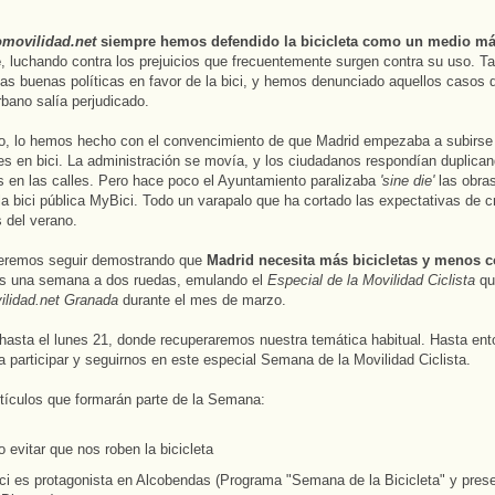
omovilidad.net
siempre hemos defendido la bicicleta como un medio má
e
, luchando contra los prejuicios que frecuentemente surgen contra su uso. 
las buenas políticas en favor de la bici, y hemos denunciado aquellos casos 
rbano salía perjudicado.
o, lo hemos hecho con el convencimiento de que Madrid empezaba a subirse 
es en bici. La administración se movía, y los ciudadanos respondían duplica
as en las calles. Pero hace poco el Ayuntamiento paralizaba
'sine die'
las obras
 la bici pública MyBici. Todo un varapalo que ha cortado las expectativas de c
s del verano.
eremos seguir demostrando que
Madrid necesita más bicicletas y menos 
s una semana a dos ruedas, emulando el
Especial de la Movilidad Ciclista
qu
ilidad.net Granada
durante el mes de marzo.
hasta el lunes 21, donde recuperaremos nuestra temática habitual. Hasta ent
a participar y seguirnos en este especial Semana de la Movilidad Ciclista.
tículos que formarán parte de la Semana:
evitar que nos roben la bicicleta
ici es protagonista en Alcobendas (Programa "Semana de la Bicicleta" y pres