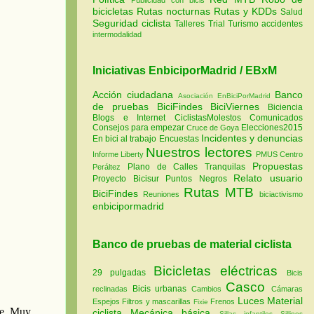
bicicletas
Rutas nocturnas
Rutas y KDDs
Salud
Seguridad ciclista
Talleres
Trial
Turismo
accidentes
intermodalidad
Iniciativas EnbiciporMadrid / EBxM
Acción ciudadana
Banco
Asociación EnBiciPorMadrid
de pruebas
BiciFindes
BiciViernes
Biciencia
Blogs e Internet
CiclistasMolestos
Comunicados
Consejos para empezar
Elecciones2015
Cruce de Goya
Incidentes y denuncias
En bici al trabajo
Encuestas
Nuestros lectores
Informe Liberty
PMUS Centro
Propuestas
Plano de Calles Tranquilas
Peráltez
Relato usuario
Proyecto Bicisur
Puntos Negros
Rutas MTB
BiciFindes
Reuniones
biciactivismo
enbicipormadrid
Banco de pruebas de material ciclista
Bicicletas eléctricas
29 pulgadas
Bicis
Casco
Bicis urbanas
reclinadas
Cambios
Cámaras
Luces
Material
Espejos
Filtros y mascarillas
Frenos
Fixie
ciclista
Mecánica básica
Sillas infantiles
Sillines