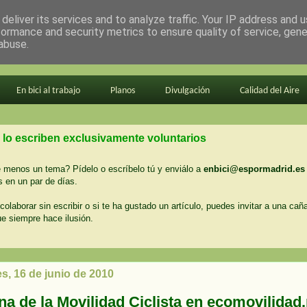
deliver its services and to analyze traffic. Your IP address and 
formance and security metrics to ensure quality of service, gen
abuse.
En bici al trabajo
Planos
Divulgación
Calidad del Aire
 lo escriben exclusivamente voluntarios
menos un tema? Pídelo o escríbelo tú y enviálo a
enbici@espormadrid.es
 en un par de días.
colaborar sin escribir o si te ha gustado un artículo, puedes invitar a una cañ
ue siempre hace ilusión.
s, 16 de junio de 2010
a de la Movilidad Ciclista en ecomovilidad.