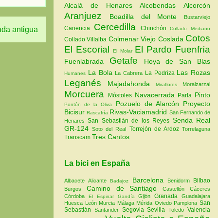
Alcalá de Henares
Alcobendas
Alcorcón
Aranjuez
Boadilla del Monte
Bustarviejo
Cercedilla
Canencia
Chinchón
ada antigua
Collado Mediano
Cotos
Colmenar Viejo
Coslada
Collado Villalba
El Escorial
El Pardo
Fuenfría
El Molar
Getafe
Fuenlabrada
Hoya de San Blas
La Bola
Las Rozas
La Pedriza
La Cabrera
Humanes
Leganés
Majadahonda
Moralzarzal
Miraflores
Morcuera
Navacerrada
Pinto
Móstoles
Parla
Pozuelo de Alarcón
Proyecto
Pontón de la Oliva
Bicisur
Rivas-Vaciamadrid
San Fernando de
Rascafría
Senda Real
San Sebastián de los Reyes
Henares
GR-124
Torrejón de Ardoz
Soto del Real
Torrelaguna
Tres Cantos
Transcam
La bici en España
Barcelona
Bilbao
Albacete
Alicante
Benidorm
Badajoz
Camino de Santiago
Burgos
Castellón
Cáceres
Granada
Córdoba
Gijón
Guadalajara
El Espinar
Gandía
San
Huesca
León
Murcia
Málaga
Mérida
Oviedo
Pamplona
Sebastián
Segovia
Sevilla
Valencia
Santander
Toledo