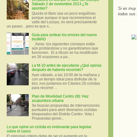
Sábado 2 de noviembre 2013 ¿Te
Si es muy 
apuntas?
Quizás el título sea un poco engañoso,
todos sus 
porque aunque sí que recorreremos el
valle del Lozoya, no será precisamente
un paseo... pero es que s...
Guía para sortear los errores del nuevo
biciMAD
Aviso: los siguientes consejos están
aún probándose y no garantizamos que
funcionen. El a rtículo se ha modificado
en 26 ocasiones a pa...
La M-10 antes de ejecutarse ¿Qué opinas
después de haberla recorrido?
Ayer sábado, a las 10:00 de la mañana y
con un tiempo ideal para disfrutar de la
bici, nos juntamos en Cibeles 28 ciclistas
para recorrer ...
Plan de Movilidad Centro (III): Haz
acupuntura urbana
Se buscan propuestas de intervenciones
puntuales para abrir itinerarios ciclistas
bloqueados del Distrito Centro. Vota I.
Propuestas gener...
Lo que opine un ciclista es irrelevante para legislar
sobre el casco
El principal criterio debe de ser el aumento en la