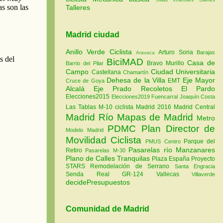
Talleres
Madrid ciudad
Anillo Verde Ciclista
Arturo Soria
Barajas
Aravaca
BiciMAD
Casa de
Bravo Murillo
Barrio del Pilar
Campo
Ciudad Universitaria
Castellana
Chamartín
Dehesa de la Villa
Eje Mayor
EMT
Cruce de Goya
Alcalá
Eje Prado Recoletos
El Pardo
Elecciones2015
Elecciones2019
Fuencarral
Joaquín Costa
Las Tablas
M-10 ciclista
Madrid 2016
Madrid Central
Madrid Río
Mapas de Madrid
Metro
PDMC Plan Director de
Modelo Madrid
Movilidad Ciclista
Parque del
PMUS Centro
Pasarelas río Manzanares
Retiro
Pasarelas M-30
Plano de Calles Tranquilas
Plaza España
Proyecto
STARS
Remodelación de Serrano
Santa Engracia
Senda Real GR-124
Vallecas
Villaverde
decidePresupuestos
Comunidad de Madrid