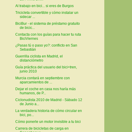
Al trabajo en bici... si eres de Burgos
Tricicleta convertible y cómo instalar un
sidecar ...
BiciBur - el sistema de préstamo gratuito
de bicic...
Contacta con los guías para hacer tu ruta
BiciViernes
¿Pasas tú o paso yo?: conflicto en San
Sebastián
Guerrilla ciclista en Madrid, el
distanciómetro
Guía práctica del usuario del bici+tren,
junio 2010
Murcia contará en septiembre con
aparcamientos de ...
Dejar el coche en casa nos haría más
humanos, de P...
Ciclonudista 2010 de Madrid - Sábado 12
de Junio a...
La verdadera historia de cómo circular en
bici, po...
Cómo ponerle un motor invisible a tu bici
Carrera de bicicletas de carga en