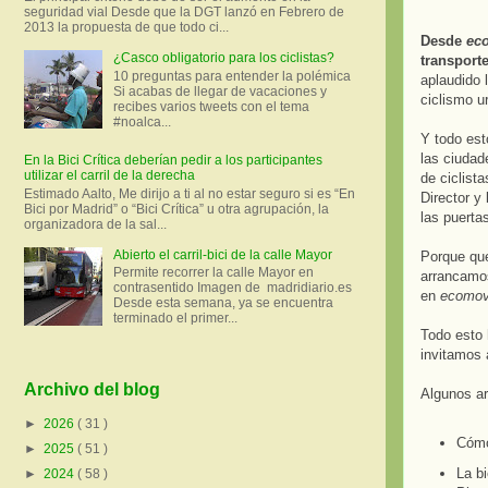
seguridad vial Desde que la DGT lanzó en Febrero de
2013 la propuesta de que todo ci...
Desde
ec
¿Casco obligatorio para los ciclistas?
transport
10 preguntas para entender la polémica
aplaudido 
Si acabas de llegar de vacaciones y
ciclismo u
recibes varios tweets con el tema
#noalca...
Y todo est
las ciudad
En la Bici Crítica deberían pedir a los participantes
utilizar el carril de la derecha
de ciclist
Estimado Aalto, Me dirijo a ti al no estar seguro si es “En
Director y
Bici por Madrid” o “Bici Crítica” u otra agrupación, la
las puerta
organizadora de la sal...
Abierto el carril-bici de la calle Mayor
Porque qu
Permite recorrer la calle Mayor en
arrancamo
contrasentido Imagen de madridiario.es
en
ecomov
Desde esta semana, ya se encuentra
terminado el primer...
Todo esto 
invitamos 
Archivo del blog
Algunos ar
►
2026
( 31 )
Cómo 
►
2025
( 51 )
La b
►
2024
( 58 )