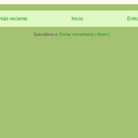
más reciente
Inicio
Entr
Suscribirse a:
Enviar comentarios ( Atom )