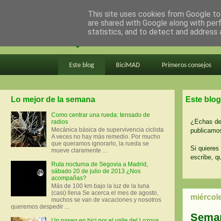
This site uses cookies from Google to 
are shared with Google along with per
en bici por madrid
statistics, and to detect and address 
Este blog
BiciMAD
Primeros consejos
Lo mejor de la semana
Este blog
Como centrar una rueda: tensado de
¿Echas de 
radios
Mecánica básica de supervivencia ciclista
publicamos
A veces no hay más remedio. Por mucho
que queramos ignorarlo, la rueda se
Si quieres 
mueve claramente ...
escribe, q
Ruta nocturna de Segovia a Madrid,
sábado 20 de julio de 2013 ¿Nos
acompañas?
Más de 100 km bajo la luz de la luna
(casi) llena Se acerca el mes de agosto,
miércole
muchos se van de vacaciones y nosotros
queremos despedir ...
Seman
Un paseo en bici por el valle del Lozoya.