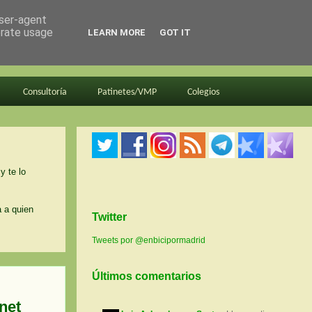
user-agent
erate usage
LEARN MORE
GOT IT
Consultoría
Patinetes/VMP
Colegios
y te lo
a a quien
Twitter
Tweets por @enbicipormadrid
Últimos comentarios
net