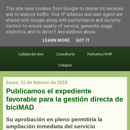
This site uses cookies from Google to deliver its services
en bici por madrid
and to analyze traffic. Your IP address and user-agent are
shared with Google along with performance and security
metrics to ensure quality of service, generate usage
statistics, and to detect and address abuse.
Este blog
BiciMAD
Primeros consejos
LEARN MORE
GOT IT
En bici al trabajo
Planos
Divulgación
Calidad del Aire
Consultoría
Patinetes/VMP
Colegios
lunes, 11 de febrero de 2019
Publicamos el expediente
favorable para la gestión directa de
biciMAD
Su aprobación en pleno permitiría la
ampliación inmediata del servicio