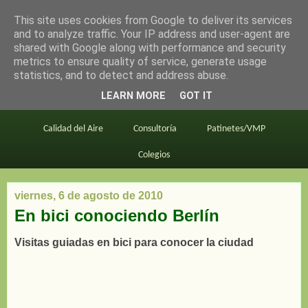
This site uses cookies from Google to deliver its services
en bici por madrid
and to analyze traffic. Your IP address and user-agent are
shared with Google along with performance and security
metrics to ensure quality of service, generate usage
statistics, and to detect and address abuse.
Este blog
BiciMAD
Primeros consejos
LEARN MORE
GOT IT
En bici al trabajo
Planos
Divulgación
Calidad del Aire
Consultoría
Patinetes/VMP
Colegios
viernes, 6 de agosto de 2010
En bici conociendo Berlín
Visitas guiadas en bici para conocer la ciudad