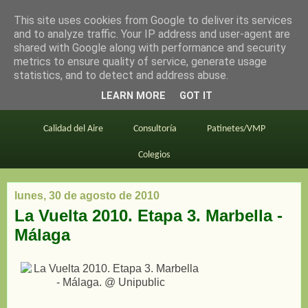
This site uses cookies from Google to deliver its services
en bici por madrid
and to analyze traffic. Your IP address and user-agent are
shared with Google along with performance and security
metrics to ensure quality of service, generate usage
statistics, and to detect and address abuse.
Este blog
BiciMAD
Primeros consejos
LEARN MORE
GOT IT
En bici al trabajo
Planos
Divulgación
Calidad del Aire
Consultoría
Patinetes/VMP
Colegios
lunes, 30 de agosto de 2010
La Vuelta 2010. Etapa 3. Marbella -
Málaga