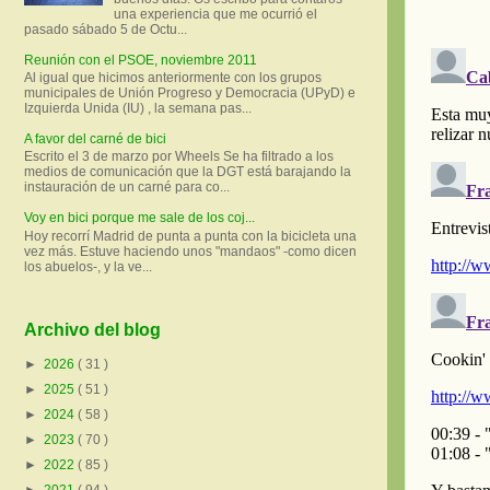
una experiencia que me ocurrió el
pasado sábado 5 de Octu...
Reunión con el PSOE, noviembre 2011
Al igual que hicimos anteriormente con los grupos
municipales de Unión Progreso y Democracia (UPyD) e
Izquierda Unida (IU) , la semana pas...
A favor del carné de bici
Escrito el 3 de marzo por Wheels Se ha filtrado a los
medios de comunicación que la DGT está barajando la
instauración de un carné para co...
Voy en bici porque me sale de los coj...
Hoy recorrí Madrid de punta a punta con la bicicleta una
vez más. Estuve haciendo unos "mandaos" -como dicen
los abuelos-, y la ve...
Archivo del blog
►
2026
( 31 )
►
2025
( 51 )
►
2024
( 58 )
►
2023
( 70 )
►
2022
( 85 )