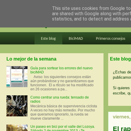
This site uses cookies from Google to 
are shared with Google along with per
en bici por madrid
statistics, and to detect and address 
Este blog
BiciMAD
Primeros consejos
Lo mejor de la semana
Este blog
Guía para sortear los errores del nuevo
¿Echas de 
biciMAD
Aviso: los siguientes consejos están
publicamos
aún probándose y no garantizamos que
funcionen. El a rtículo se ha modificado
Si quieres 
en 26 ocasiones a pa...
escribe, q
Como centrar una rueda: tensado de
radios
Mecánica básica de supervivencia ciclista
A veces no hay más remedio. Por mucho
que queramos ignorarlo, la rueda se
viernes,
mueve claramente ...
Un paseo en bici por el valle del Lozoya.
El rap
Sábado 2 de noviembre 2013 ¿Te