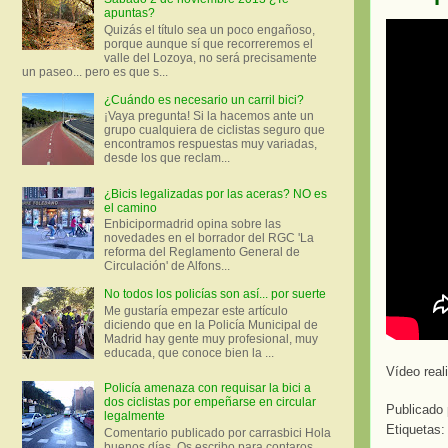
apuntas?
Quizás el título sea un poco engañoso,
porque aunque sí que recorreremos el
valle del Lozoya, no será precisamente
un paseo... pero es que s...
¿Cuándo es necesario un carril bici?
¡Vaya pregunta! Si la hacemos ante un
grupo cualquiera de ciclistas seguro que
encontramos respuestas muy variadas,
desde los que reclam...
¿Bicis legalizadas por las aceras? NO es
el camino
Enbicipormadrid opina sobre las
novedades en el borrador del RGC 'La
reforma del Reglamento General de
Circulación' de Alfons...
No todos los policías son así... por suerte
Me gustaría empezar este artículo
diciendo que en la Policía Municipal de
Madrid hay gente muy profesional, muy
educada, que conoce bien la ...
Vídeo real
Policía amenaza con requisar la bici a
dos ciclistas por empeñarse en circular
Publicado
legalmente
Etiquetas
Comentario publicado por carrasbici Hola
buenos días. Os escribo para contaros