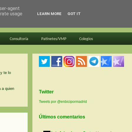
user-agent
erate usage
LEARN MORE
GOT IT
Consultoría
Patinetes/VMP
Colegios
y te lo
a a quien
Twitter
Tweets por @enbicipormadrid
Últimos comentarios