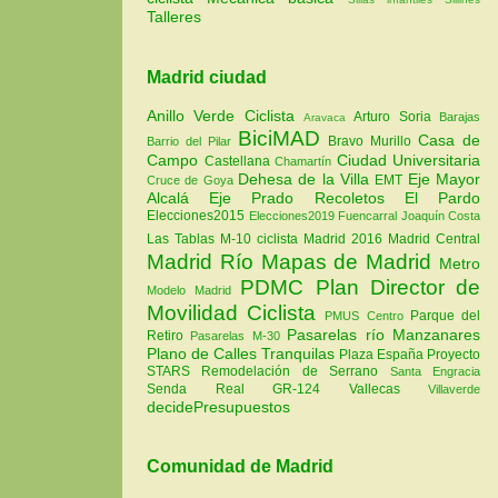
Talleres
Madrid ciudad
Anillo Verde Ciclista
Arturo Soria
Barajas
Aravaca
BiciMAD
Casa de
Bravo Murillo
Barrio del Pilar
Campo
Ciudad Universitaria
Castellana
Chamartín
Dehesa de la Villa
Eje Mayor
EMT
Cruce de Goya
Alcalá
Eje Prado Recoletos
El Pardo
Elecciones2015
Elecciones2019
Fuencarral
Joaquín Costa
Las Tablas
M-10 ciclista
Madrid 2016
Madrid Central
Madrid Río
Mapas de Madrid
Metro
PDMC Plan Director de
Modelo Madrid
Movilidad Ciclista
Parque del
PMUS Centro
Pasarelas río Manzanares
Retiro
Pasarelas M-30
Plano de Calles Tranquilas
Plaza España
Proyecto
STARS
Remodelación de Serrano
Santa Engracia
Senda Real GR-124
Vallecas
Villaverde
decidePresupuestos
Comunidad de Madrid