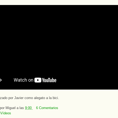
izado por Javier como alegato a la bici.
 por
Miguel
a las
9:00
6 Comentarios
:
Vídeos