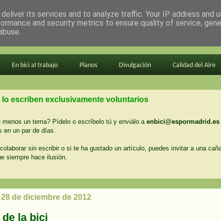
deliver its services and to analyze traffic. Your IP address and 
formance and security metrics to ensure quality of service, gen
abuse.
En bici al trabajo
Planos
Divulgación
Calidad del Aire
 lo escriben exclusivamente voluntarios
menos un tema? Pídelo o escríbelo tú y enviálo a
enbici@espormadrid.es
 en un par de días.
colaborar sin escribir o si te ha gustado un artículo, puedes invitar a una cañ
ue siempre hace ilusión.
 28 de diciembre de 2012
 de la bici