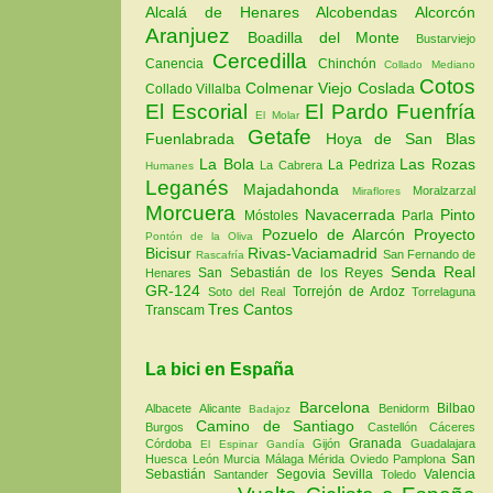
Alcalá de Henares
Alcobendas
Alcorcón
Aranjuez
Boadilla del Monte
Bustarviejo
Cercedilla
Canencia
Chinchón
Collado Mediano
Cotos
Colmenar Viejo
Coslada
Collado Villalba
El Escorial
El Pardo
Fuenfría
El Molar
Getafe
Fuenlabrada
Hoya de San Blas
La Bola
Las Rozas
La Pedriza
La Cabrera
Humanes
Leganés
Majadahonda
Moralzarzal
Miraflores
Morcuera
Navacerrada
Pinto
Móstoles
Parla
Pozuelo de Alarcón
Proyecto
Pontón de la Oliva
Bicisur
Rivas-Vaciamadrid
San Fernando de
Rascafría
Senda Real
San Sebastián de los Reyes
Henares
GR-124
Torrejón de Ardoz
Soto del Real
Torrelaguna
Tres Cantos
Transcam
La bici en España
Barcelona
Bilbao
Albacete
Alicante
Benidorm
Badajoz
Camino de Santiago
Burgos
Castellón
Cáceres
Granada
Córdoba
Gijón
Guadalajara
El Espinar
Gandía
San
Huesca
León
Murcia
Málaga
Mérida
Oviedo
Pamplona
Sebastián
Segovia
Sevilla
Valencia
Santander
Toledo