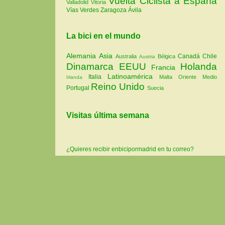
Vuelta Ciclista a España
Valladolid
Vitoria
Vías Verdes
Zaragoza
Ávila
La bici en el mundo
Alemania
Asia
Canadá
Chile
Australia
Bélgica
Austria
Dinamarca
EEUU
Holanda
Francia
Latinoamérica
Italia
Malta
Oriente Medio
Irlanda
Reino Unido
Portugal
Suecia
Visitas última semana
¿Quieres recibir enbicipormadrid en tu correo?