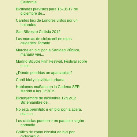
California
Bicifindes previstos para 15-16-17 de
diciembre de...
Carriles bici de Londres vistos por un
holandés
San Silvestre Ciclista 2012
Las marcas de ciclocarril en otras
ciudades: Toronto
Marcha en bici por la Sanidad Pública,
mañana vier...
Madrid Bicycle Film Festival. Festival sobre
el mu...
¿Dónde pondrías un aparcabicis?
Carril bici y movilidad urbana
Hablamos mañana en la Cadena SER
Madrid a las 12:30 h
Bicienjambre de diciembre 12/12/12
Bicienjambre de...
No está permitido ir en bici por la acera,
sea o n...
Los ciclistas pueden ir en paralelo según
normativ...
Gráfico de cómo circular en bici por
ciclocarril o...