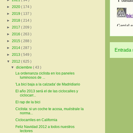
►
2021
( 94 )
►
2020
( 174 )
►
2019
( 137 )
►
2018
( 214 )
►
2017
( 209 )
►
2016
( 263 )
►
2015
( 288 )
►
2014
( 287 )
Entrada 
►
2013
( 549 )
▼
2012
( 625 )
▼
diciembre
( 43 )
La ordenanza ciclista en los paneles
luminosos de ...
'La bici baja a la calzada' de Madridiario
El año 2013 será el de las ciclocalles y
ciclocarr...
El rap de la bici
Ciclista: si un coche te acosa, muéstrale la
norma...
Ciclocarriles en California
Feliz Navidad 2012 a todos nuestros
lectores