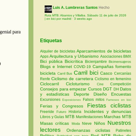
Luis A. Lumbreras Santos
Hecho
Ruta MTB: Abantos y Villalba. Sábado 11 de julio de 2026
| en bici por madrid
·
3 weeks ago
Etiquetas
Aparcamientos de bicicletas
Alquiler de bicicletas
Arquitectura y Urbanismo
Apps
Asociaciones
BMX
Bici pública
Bicicrítica
Bicienjambre
Bicimensajeros
Blogs e Internet
Campañas fomento
COVID-19
Carril bici
bicicleta
Casco
Cercanías
Carril Bus
Ciclismo de carretera
Renfe
Ciclismo en femenino
Ciclocarril
Cicloturismo
Competición
Cine
Consejos para empezar
Cursos
DGT
Datos
DH
y estadísticas
Deporte
Diseño
Encuestas
Excursiones
Falsos mitos
Exposiciones
Famosos en bici
Fiestas ciclistas
Ferias y Congresos
Incidentes y denuncias
Freeride
Historia
Futuro
MTB
Marchas MTB
Libros y Guías
Manifestaciones
Nuestros
Masas críticas
Niños
Nieve
Moda
lectores
Ordenanzas ciclistas
Patinetes
Política
Red MTB
Robo de
Publicidad con bicis