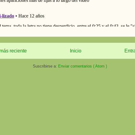
más reciente
Inicio
Entr
Suscribirse a:
Enviar comentarios ( Atom )