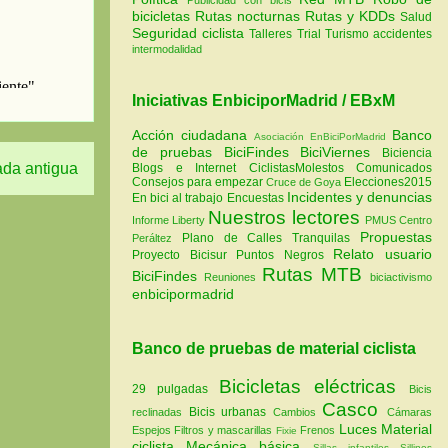
bicicletas
Rutas nocturnas
Rutas y KDDs
Salud
Seguridad ciclista
Talleres
Trial
Turismo
accidentes
intermodalidad
Iniciativas EnbiciporMadrid / EBxM
Acción ciudadana
Banco
Asociación EnBiciPorMadrid
de pruebas
BiciFindes
BiciViernes
Biciencia
ada antigua
Blogs e Internet
CiclistasMolestos
Comunicados
Consejos para empezar
Elecciones2015
Cruce de Goya
Incidentes y denuncias
En bici al trabajo
Encuestas
Nuestros lectores
Informe Liberty
PMUS Centro
Propuestas
Plano de Calles Tranquilas
Peráltez
Relato usuario
Proyecto Bicisur
Puntos Negros
Rutas MTB
BiciFindes
Reuniones
biciactivismo
enbicipormadrid
Banco de pruebas de material ciclista
Bicicletas eléctricas
29 pulgadas
Bicis
Casco
Bicis urbanas
reclinadas
Cambios
Cámaras
Luces
Material
Espejos
Filtros y mascarillas
Frenos
Fixie
ciclista
Mecánica básica
Sillas infantiles
Sillines