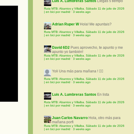
Luis A. Lumbreras Santos
Llegas s tiempo
Ruta MTB: Abantos y Villalba. Sábado 11 de julio de 2026
| en bici por madrid
·
3 weeks ago
Adrian Ruper W
Hola! Me apuntais?
Ruta MTB: Abantos y Villalba. Sábado 11 de julio de 2026
| en bici por madrid
·
3 weeks ago
David 6D2
Pues aprovecho, te apunto y me
apunto yo también!
Ruta MTB: Abantos y Villalba. Sábado 11 de julio de 2026
| en bici por madrid
·
3 weeks ago
Yoli
Una más para mañana ! 🚵‍♀️
Ruta MTB: Abantos y Villalba. Sábado 11 de julio de 2026
| en bici por madrid
·
3 weeks ago
Luis A. Lumbreras Santos
En lista
Ruta MTB: Abantos y Villalba. Sábado 11 de julio de 2026
| en bici por madrid
·
3 weeks ago
Juan Carlos Navarro
Hola, otro más para
mañana porfi
Ruta MTB: Abantos y Villalba. Sábado 11 de julio de 2026
| en bici por madrid
·
3 weeks ago