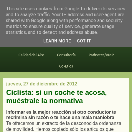
This site uses cookies from Google to deliver its services
en bici por madrid
and to analyze traffic. Your IP address and user-agent are
shared with Google along with performance and security
metrics to ensure quality of service, generate usage
statistics, and to detect and address abuse.
Este blog
BiciMAD
Primeros consejos
LEARN MORE
GOT IT
En bici al trabajo
Planos
Divulgación
Calidad del Aire
Consultoría
Patinetes/VMP
Colegios
jueves, 27 de diciembre de 2012
Ciclista: si un coche te acosa,
muéstrale la normativa
Informar es la mejor reacción si otro conductor te
recrimina sin razón o te hace una mala maniobra
Te ofrecemos un extracto de la desconocida ordenanza
de movilidad. Hemos copiado sólo los artículos que