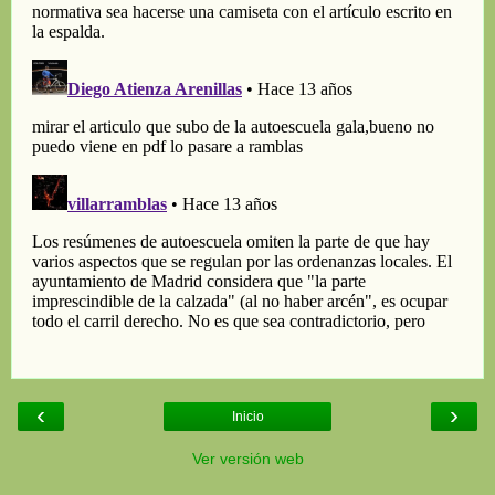
‹
›
Inicio
Ver versión web