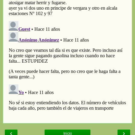
‹
›
Inicio