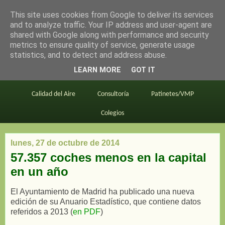
This site uses cookies from Google to deliver its services
en bici por madrid
and to analyze traffic. Your IP address and user-agent are
shared with Google along with performance and security
metrics to ensure quality of service, generate usage
statistics, and to detect and address abuse.
Este blog
BiciMAD
Primeros consejos
LEARN MORE
GOT IT
En bici al trabajo
Planos
Divulgación
Calidad del Aire
Consultoría
Patinetes/VMP
Colegios
lunes, 27 de octubre de 2014
57.357 coches menos en la capital
en un año
El Ayuntamiento de Madrid ha publicado una nueva
edición de su Anuario Estadístico, que contiene datos
referidos a 2013 (
en PDF
)