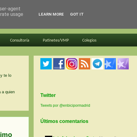
user-agent
erate usage
LEARN MORE
GOT IT
Consultoría
Patinetes/VMP
Colegios
y te lo
a a quien
Twitter
Tweets por @enbicipormadrid
Últimos comentarios
ximo