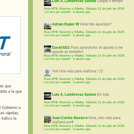
Luis A. Lumbreras Santos
Llegas s tiempo
Ruta MTB: Abantos y Villalba. Sábado 11 de julio de 2026
| en bici por madrid
·
4 weeks ago
Adrian Ruper W
Hola! Me apuntais?
Ruta MTB: Abantos y Villalba. Sábado 11 de julio de 2026
| en bici por madrid
·
4 weeks ago
David 6D2
Pues aprovecho, te apunto y me
apunto yo también!
Ruta MTB: Abantos y Villalba. Sábado 11 de julio de 2026
| en bici por madrid
·
4 weeks ago
Yoli
Una más para mañana ! 🚵‍♀️
Ruta MTB: Abantos y Villalba. Sábado 11 de julio de 2026
| en bici por madrid
·
4 weeks ago
das que
dida a la que
Luis A. Lumbreras Santos
En lista
Ruta MTB: Abantos y Villalba. Sábado 11 de julio de 2026
| en bici por madrid
·
4 weeks ago
l Gobierno a
ías rápidas,
Juan Carlos Navarro
Hola, otro más para
tráfico la
mañana porfi
Ruta MTB: Abantos y Villalba. Sábado 11 de julio de 2026
| en bici por madrid
·
4 weeks ago