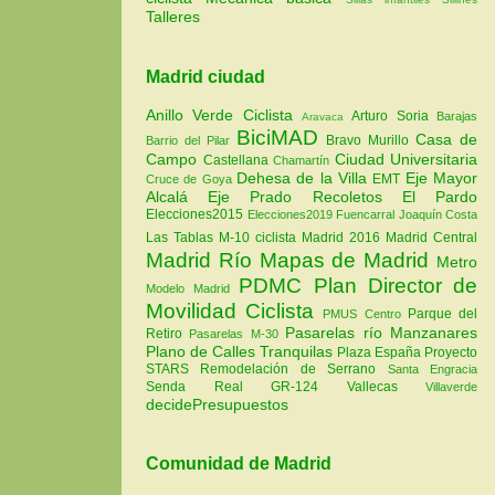
Talleres
Madrid ciudad
Anillo Verde Ciclista
Arturo Soria
Barajas
Aravaca
BiciMAD
Casa de
Bravo Murillo
Barrio del Pilar
Campo
Ciudad Universitaria
Castellana
Chamartín
Dehesa de la Villa
Eje Mayor
EMT
Cruce de Goya
Alcalá
Eje Prado Recoletos
El Pardo
Elecciones2015
Elecciones2019
Fuencarral
Joaquín Costa
Las Tablas
M-10 ciclista
Madrid 2016
Madrid Central
Madrid Río
Mapas de Madrid
Metro
PDMC Plan Director de
Modelo Madrid
Movilidad Ciclista
Parque del
PMUS Centro
Pasarelas río Manzanares
Retiro
Pasarelas M-30
Plano de Calles Tranquilas
Plaza España
Proyecto
STARS
Remodelación de Serrano
Santa Engracia
Senda Real GR-124
Vallecas
Villaverde
decidePresupuestos
Comunidad de Madrid