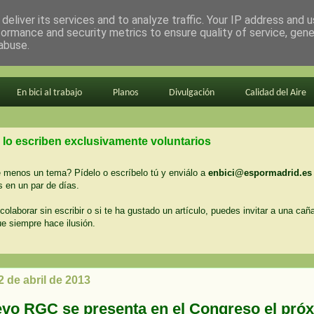
deliver its services and to analyze traffic. Your IP address and 
formance and security metrics to ensure quality of service, gen
abuse.
En bici al trabajo
Planos
Divulgación
Calidad del Aire
 lo escriben exclusivamente voluntarios
menos un tema? Pídelo o escríbelo tú y enviálo a
enbici@espormadrid.es
 en un par de días.
colaborar sin escribir o si te ha gustado un artículo, puedes invitar a una cañ
ue siempre hace ilusión.
2 de abril de 2013
evo RGC se presenta en el Congreso el pró