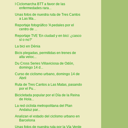
I Ciclomarcha BTT a favor de las
enfermedades rara...
Unas fotos de nuestra ruta de Tres Cantos
a Las Ma...
Reportaje fotográfico 'A pedales por el
centro de ...
Reportaje TVE 'En ciudad y en bici: ¿casco
sí o no?'
La bici en Dénia
Bicis plegadas, permitidas en trenes de
alta veloc...
Du Cross Series Villaviciosa de Odón,
domingo 14 d...
Curso de ciclismo urbano, domingo 14 de
Abril
Ruta de Tres Cantos a Las Matas, pasando
por el Pu...
Bicicletada popular por el Día de la Reina
de Hola...
La red ciclista metropolitana del Plan
Andaluz par...
Analizan el estado del ciclismo urbano en
Barcelona
Unas fotos de nuestra ruta por la Vía Verde