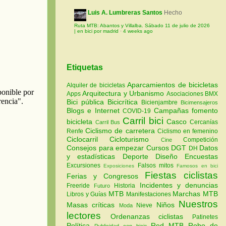
Luis A. Lumbreras Santos
Hecho
Ruta MTB: Abantos y Villalba. Sábado 11 de julio de 2026
| en bici por madrid
·
4 weeks ago
Etiquetas
Aparcamientos de bicicletas
Alquiler de bicicletas
Arquitectura y Urbanismo
Apps
Asociaciones
BMX
Bici pública
Bicicrítica
Bicienjambre
Bicimensajeros
Blogs e Internet
Campañas fomento
COVID-19
Carril bici
bicicleta
Casco
Cercanías
Carril Bus
Ciclismo de carretera
Renfe
Ciclismo en femenino
Ciclocarril
Cicloturismo
Competición
Cine
Consejos para empezar
Cursos
DGT
Datos
DH
y estadísticas
Deporte
Diseño
Encuestas
Excursiones
Falsos mitos
Exposiciones
Famosos en bici
Fiestas ciclistas
Ferias y Congresos
Incidentes y denuncias
Freeride
Historia
Futuro
MTB
Marchas MTB
Libros y Guías
Manifestaciones
Nuestros
Masas críticas
Niños
Nieve
Moda
lectores
Ordenanzas ciclistas
Patinetes
Política
Red MTB
Robo de
Publicidad con bicis