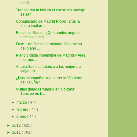
del Ta...
Transportar la bici en el coche sin anclaje
es san...
Comunicado de Madrid Probici ante la
futura implan...
Encuesta Bicisur: ¿Qué puntos negros
necesitan mej...
Fase 1 de Bicisur terminada: Valoración
del plano ...
Plano ciclista imprimible de Madrid y Área
metropo...
Arabia Saudita autoriza a las mujeres a
viajar en ...
¿Nos acompañas a recorrer la Vía Verde
del Tajuña?
Visitas guiadas 'Madrid en bicicleta'
Turismo en b...
►
marzo
( 47 )
►
febrero
( 44 )
►
enero
( 44 )
►
2012
( 625 )
►
2011
( 763 )