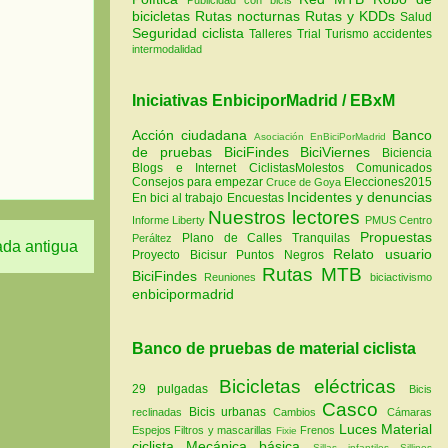
bicicletas
Rutas nocturnas
Rutas y KDDs
Salud
Seguridad ciclista
Talleres
Trial
Turismo
accidentes
intermodalidad
Iniciativas EnbiciporMadrid / EBxM
Acción ciudadana
Banco
Asociación EnBiciPorMadrid
de pruebas
BiciFindes
BiciViernes
Biciencia
Blogs e Internet
CiclistasMolestos
Comunicados
Consejos para empezar
Elecciones2015
Cruce de Goya
Incidentes y denuncias
En bici al trabajo
Encuestas
Nuestros lectores
Informe Liberty
PMUS Centro
Propuestas
Plano de Calles Tranquilas
Peráltez
ada antigua
Relato usuario
Proyecto Bicisur
Puntos Negros
Rutas MTB
BiciFindes
Reuniones
biciactivismo
enbicipormadrid
Banco de pruebas de material ciclista
Bicicletas eléctricas
29 pulgadas
Bicis
Casco
Bicis urbanas
reclinadas
Cambios
Cámaras
Luces
Material
Espejos
Filtros y mascarillas
Frenos
Fixie
ciclista
Mecánica básica
Sillas infantiles
Sillines