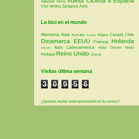
Vuelta Ciclista a España
Valladolid
Vitoria
Vías Verdes
Zaragoza
Ávila
La bici en el mundo
Alemania
Asia
Canadá
Chile
Australia
Bélgica
Austria
Dinamarca
EEUU
Holanda
Francia
Latinoamérica
Italia
Malta
Oriente Medio
Irlanda
Reino Unido
Portugal
Suecia
Visitas última semana
3
0
9
5
6
¿Quieres recibir enbicipormadrid en tu correo?