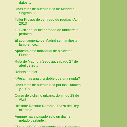
datos ...
Unas fotos de nuestra ruta de Madrid a
Segovia - A...
Taller Prospe de centrado de ruedas - Abril
2013
'El Bicifinde: el mejor modo de animarte a
pedalea...
El ayuntamiento de Madrid se manifiesta
también co...
Aparcamiento individual de bicicletas
Flumbo
Ruta de Madrid a Segovia, sábado 27 de
abril de 20...
Robots en bici
¿Pesa más una bici doble que una rígida?
Unas fotos de nuestra ruta por los Canales
y el Ca...
Curso de ciclismo urbano, domingo 28 de
Abril
Bicifinde Rosario Romero - Plaza del Rey,
miercole...
Aunque haya pasado sólo un día he
notado bastante ...
El nuevo RGC se presenta en el Congreso