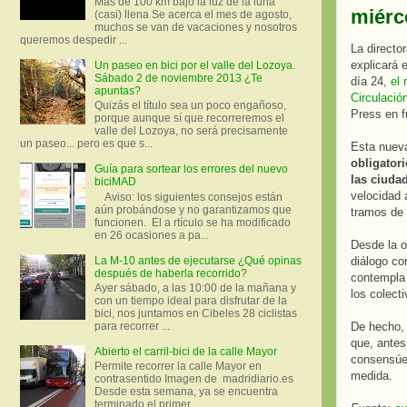
Más de 100 km bajo la luz de la luna
miérc
(casi) llena Se acerca el mes de agosto,
muchos se van de vacaciones y nosotros
queremos despedir ...
La directo
explicará 
Un paseo en bici por el valle del Lozoya.
Sábado 2 de noviembre 2013 ¿Te
día 24,
el
apuntas?
Circulació
Quizás el título sea un poco engañoso,
Press en f
porque aunque sí que recorreremos el
valle del Lozoya, no será precisamente
un paseo... pero es que s...
Esta nuev
obligatori
Guía para sortear los errores del nuevo
las ciuda
biciMAD
velocidad 
Aviso: los siguientes consejos están
aún probándose y no garantizamos que
tramos de 
funcionen. El a rtículo se ha modificado
en 26 ocasiones a pa...
Desde la o
La M-10 antes de ejecutarse ¿Qué opinas
diálogo co
después de haberla recorrido?
contempla 
Ayer sábado, a las 10:00 de la mañana y
los colect
con un tiempo ideal para disfrutar de la
bici, nos juntamos en Cibeles 28 ciclistas
De hecho, 
para recorrer ...
que, antes
Abierto el carril-bici de la calle Mayor
consensúe 
Permite recorrer la calle Mayor en
medida.
contrasentido Imagen de madridiario.es
Desde esta semana, ya se encuentra
terminado el primer...