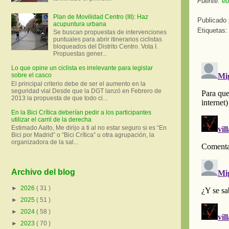
Fuente:
eu
Plan de Movilidad Centro (III): Haz
Publicado
acupuntura urbana
Etiquetas
Se buscan propuestas de intervenciones
puntuales para abrir itinerarios ciclistas
bloqueados del Distrito Centro. Vota I.
Propuestas gener...
Lo que opine un ciclista es irrelevante para legislar
sobre el casco
El principal criterio debe de ser el aumento en la
seguridad vial Desde que la DGT lanzó en Febrero de
2013 la propuesta de que todo ci...
En la Bici Crítica deberían pedir a los participantes
utilizar el carril de la derecha
Estimado Aalto, Me dirijo a ti al no estar seguro si es “En
Bici por Madrid” o “Bici Crítica” u otra agrupación, la
organizadora de la sal...
Archivo del blog
►
2026
( 31 )
►
2025
( 51 )
►
2024
( 58 )
►
2023
( 70 )