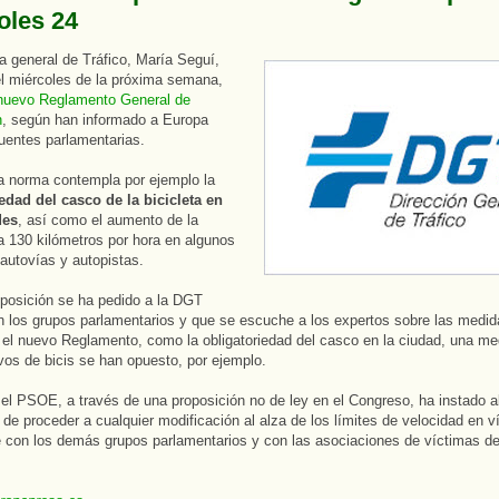
oles 24
ra general de Tráfico, María Seguí,
el miércoles de la próxima semana,
 nuevo Reglamento General de
n
, según han informado a Europa
uentes parlamentarias.
a norma contempla por ejemplo la
edad del casco de la bicicleta en
des
, así como el aumento de la
a 130 kilómetros por hora en algunos
autovías y autopistas.
posición se ha pedido a la DGT
n los grupos parlamentarios y que se escuche a los expertos sobre las medi
el nuevo Reglamento, como la obligatoriedad del casco en la ciudad, una me
ivos de bicis se han opuesto, por ejemplo.
el PSOE, a través de una proposición no de ley en el Congreso, ha instado a
 de proceder a cualquier modificación al alza de los límites de velocidad en v
con los demás grupos parlamentarios y con las asociaciones de víctimas de 