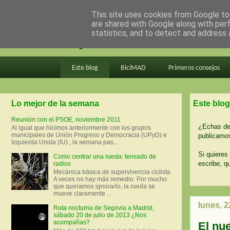
This site uses cookies from Google to 
are shared with Google along with per
en bici por madrid
statistics, and to detect and address 
Este blog
BiciMAD
Primeros consejos
Lo mejor de la semana
Este blog
Reunión con el PSOE, noviembre 2011
¿Echas de 
Al igual que hicimos anteriormente con los grupos
municipales de Unión Progreso y Democracia (UPyD) e
publicamos
Izquierda Unida (IU) , la semana pas...
Si quieres 
Como centrar una rueda: tensado de
escribe, q
radios
Mecánica básica de supervivencia ciclista
A veces no hay más remedio. Por mucho
que queramos ignorarlo, la rueda se
mueve claramente ...
lunes, 2
Ruta nocturna de Segovia a Madrid,
sábado 20 de julio de 2013 ¿Nos
acompañas?
El nu