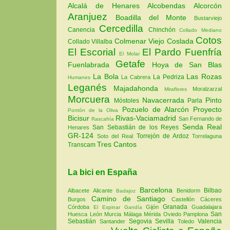
Alcalá de Henares
Alcobendas
Alcorcón
Aranjuez
Boadilla del Monte
Bustarviejo
Cercedilla
Canencia
Chinchón
Collado Mediano
Cotos
Colmenar Viejo
Coslada
Collado Villalba
El Escorial
El Pardo
Fuenfría
El Molar
Getafe
Fuenlabrada
Hoya de San Blas
La Bola
Las Rozas
La Pedriza
La Cabrera
Humanes
Leganés
Majadahonda
Moralzarzal
Miraflores
Morcuera
Navacerrada
Pinto
Móstoles
Parla
Pozuelo de Alarcón
Proyecto
Pontón de la Oliva
Bicisur
Rivas-Vaciamadrid
San Fernando de
Rascafría
Senda Real
San Sebastián de los Reyes
Henares
GR-124
Torrejón de Ardoz
Soto del Real
Torrelaguna
Tres Cantos
Transcam
La bici en España
Barcelona
Bilbao
Albacete
Alicante
Benidorm
Badajoz
Camino de Santiago
Burgos
Castellón
Cáceres
Granada
Córdoba
Gijón
Guadalajara
El Espinar
Gandía
San
Huesca
León
Murcia
Málaga
Mérida
Oviedo
Pamplona
Sebastián
Segovia
Sevilla
Valencia
Santander
Toledo