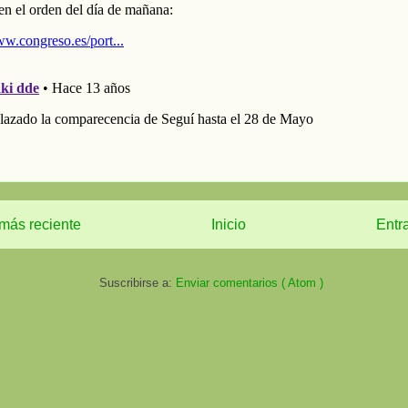
más reciente
Inicio
Entr
Suscribirse a:
Enviar comentarios ( Atom )