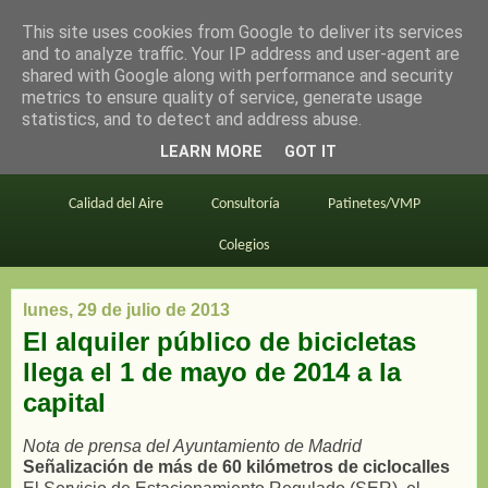
This site uses cookies from Google to deliver its services
en bici por madrid
and to analyze traffic. Your IP address and user-agent are
shared with Google along with performance and security
metrics to ensure quality of service, generate usage
statistics, and to detect and address abuse.
Este blog
BiciMAD
Primeros consejos
LEARN MORE
GOT IT
En bici al trabajo
Planos
Divulgación
Calidad del Aire
Consultoría
Patinetes/VMP
Colegios
lunes, 29 de julio de 2013
El alquiler público de bicicletas
llega el 1 de mayo de 2014 a la
capital
Nota de prensa del Ayuntamiento de Madrid
Señalización de más de 60 kilómetros de ciclocalles