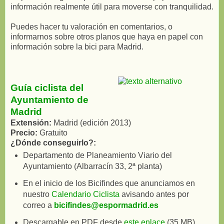
información realmente útil para moverse con tranquilidad.
Puedes hacer tu valoración en comentarios, o
informarnos sobre otros planos que haya en papel con
información sobre la bici para Madrid.
Guía ciclista del
Ayuntamiento de
Madrid
Extensión:
Madrid (edición 2013)
Precio:
Gratuito
¿Dónde conseguirlo?:
Departamento de Planeamiento Viario del
Ayuntamiento (Albarracín 33, 2ª planta)
En el inicio de los Bicifindes que anunciamos en
nuestro
Calendario Ciclista
avisando antes por
correo a
bicifindes@espormadrid.es
Descargable en PDF desde
este enlace
(35 MB)