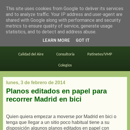
This site uses cookies from Google to deliver its services
en bici por madrid
and to analyze traffic. Your IP address and user-agent are
shared with Google along with performance and security
metrics to ensure quality of service, generate usage
statistics, and to detect and address abuse.
Este blog
BiciMAD
Primeros consejos
LEARN MORE
GOT IT
En bici al trabajo
Planos
Divulgación
Calidad del Aire
Consultoría
Patinetes/VMP
Colegios
lunes, 3 de febrero de 2014
Planos editados en papel para
recorrer Madrid en bici
Quien quiera empezar a moverse por Madrid en bici o
tenga que llegar a un sitio poco habitual tiene a su
disposición algunos planos editados en papel con