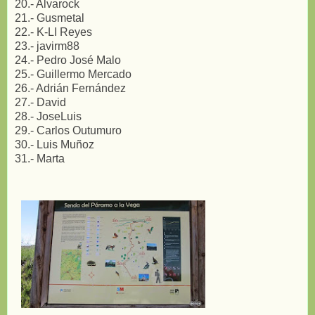
20.- Alvarock
21.- Gusmetal
22.- K-LI Reyes
23.- javirm88
24.- Pedro José Malo
25.- Guillermo Mercado
26.- Adrián Fernández
27.- David
28.- JoseLuis
29.- Carlos Outumuro
30.- Luis Muñoz
31.- Marta