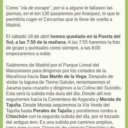
Como
"vía de escape"
, por si a alguno le fallasen las
piernas, en el km 130 pasaremos por Aranjuez, lo que le
permitiría coger el Cercanías que le lleve de vuelta a
Madrid.
El sábado 18 de abril
hemos quedado en la Puerta del
Sol, a las 7:50 de la mañana
. A las 7:55 haremos la foto
de grupo y puntuales como siempre, a las 8:00
empezaremos a rodar.
Saldremos de Madrid por el Parque Lineal del
Manzanares para dirigirnos por los cortados de la
Marañosa hacia
San Martín de la Vega
. Después de
visitar la laguna de Tierno Galván, remontaremos el
Jarama para cruzarlo y dirigirnos a la
Colina del Suicidio
.
Esta será la subida más dura del día. Desde allí nos
seguiremos hacia la Cementera de Arganda y
Morata de
Tajuña
. Desde Morata seguiremos la Vía Verde del
Tajuña hasta
Perales de Tajuña
y pondremos rumbo a
Chinchón
con la segunda subida del día, por el trazado
del antiguo tren. Es una subida por caminos amplios,
larga pero suave. Después de conocer Chinchón y de