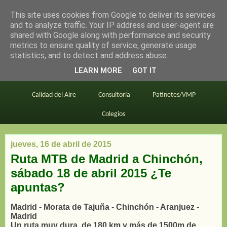
This site uses cookies from Google to deliver its services
en bici por madrid
and to analyze traffic. Your IP address and user-agent are
shared with Google along with performance and security
metrics to ensure quality of service, generate usage
statistics, and to detect and address abuse.
Este blog
BiciMAD
Primeros consejos
LEARN MORE
GOT IT
En bici al trabajo
Planos
Divulgación
Calidad del Aire
Consultoría
Patinetes/VMP
Colegios
jueves, 16 de abril de 2015
Ruta MTB de Madrid a Chinchón,
sábado 18 de abril 2015 ¿Te
apuntas?
Madrid - Morata de Tajuña - Chinchón - Aranjuez -
Madrid
Un ruta muy dura, de 180 km y más de 1500m de