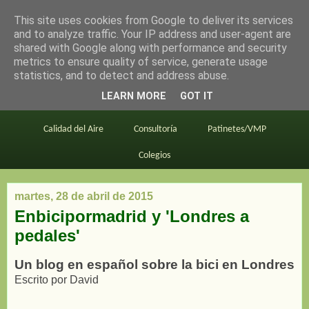
This site uses cookies from Google to deliver its services
en bici por madrid
and to analyze traffic. Your IP address and user-agent are
shared with Google along with performance and security
metrics to ensure quality of service, generate usage
statistics, and to detect and address abuse.
Este blog
BiciMAD
Primeros consejos
LEARN MORE
GOT IT
En bici al trabajo
Planos
Divulgación
Calidad del Aire
Consultoría
Patinetes/VMP
Colegios
martes, 28 de abril de 2015
Enbicipormadrid y 'Londres a
pedales'
Un blog en español sobre la bici en Londres
Escrito por David