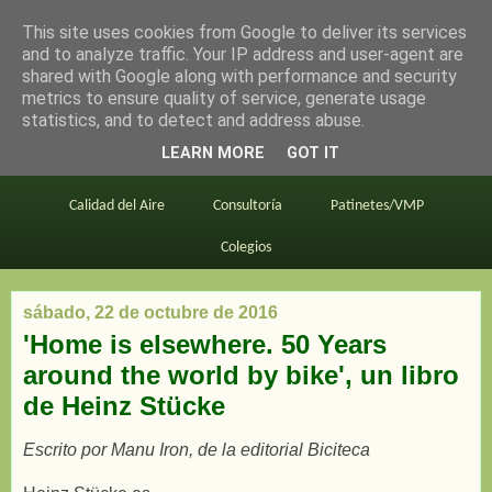
This site uses cookies from Google to deliver its services
en bici por madrid
and to analyze traffic. Your IP address and user-agent are
shared with Google along with performance and security
metrics to ensure quality of service, generate usage
statistics, and to detect and address abuse.
Este blog
BiciMAD
Primeros consejos
LEARN MORE
GOT IT
En bici al trabajo
Planos
Divulgación
Calidad del Aire
Consultoría
Patinetes/VMP
Colegios
sábado, 22 de octubre de 2016
'Home is elsewhere. 50 Years
around the world by bike', un libro
de Heinz Stücke
Escrito por Manu Iron, de la editorial Biciteca